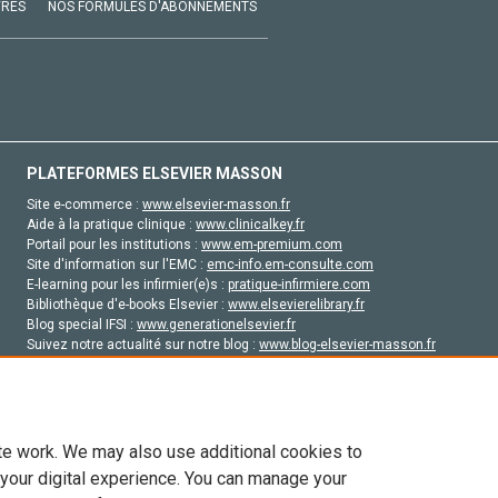
VRES
NOS FORMULES D'ABONNEMENTS
PLATEFORMES ELSEVIER MASSON
Site e-commerce :
www.elsevier-masson.fr
Aide à la pratique clinique :
www.clinicalkey.fr
Portail pour les institutions :
www.em-premium.com
Site d'information sur l'EMC :
emc-info.em-consulte.com
E-learning pour les infirmier(e)s :
pratique-infirmiere.com
Bibliothèque d'e-books Elsevier :
www.elsevierelibrary.fr
Blog special IFSI :
www.generationelsevier.fr
Suivez notre actualité sur notre blog :
www.blog-elsevier-masson.fr
Site d'emploi en santé :
emploisante.com
te work. We may also use additional cookies to
 your digital experience. You can manage your