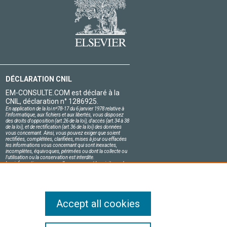
DÉCLARATION CNIL
EM-CONSULTE.COM est déclaré à la
CNIL, déclaration n° 1286925.
En application de la loi nº78-17 du 6 janvier 1978 relative à
l'informatique, aux fichiers et aux libertés, vous disposez
des droits d'opposition (art.26 de la loi), d'accès (art.34 à 38
de la loi), et de rectification (art.36 de la loi) des données
vous concernant. Ainsi, vous pouvez exiger que soient
rectifiées, complétées, clarifiées, mises à jour ou effacées
les informations vous concernant qui sont inexactes,
incomplètes, équivoques, périmées ou dont la collecte ou
l'utilisation ou la conservation est interdite.
Les informations personnelles concernant les visiteurs de
notre site, y compris leur identité, sont confidentielles.
Le responsable du site s'engage sur l'honneur à respecter
les conditions légales de confidentialité applicables en
France et à ne pas divulguer ces informations à des tiers.
Accept all cookies