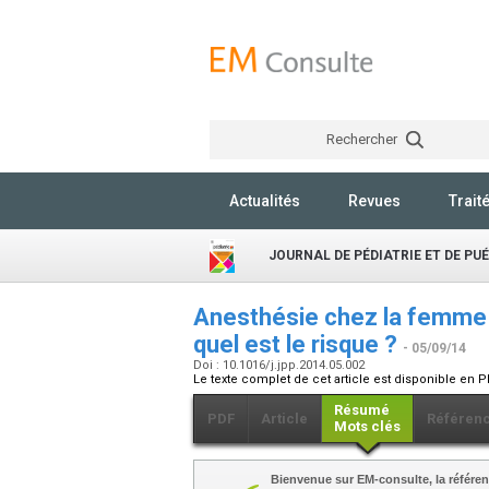
Rechercher
Actualités
Revues
Trait
JOURNAL DE PÉDIATRIE ET DE PU
Anesthésie chez la femme e
quel est le risque ?
- 05/09/14
Doi : 10.1016/j.jpp.2014.05.002
Le texte complet de cet article est disponible en P
Résumé
PDF
Article
Référen
Mots clés
Bienvenue sur EM-consulte, la référen