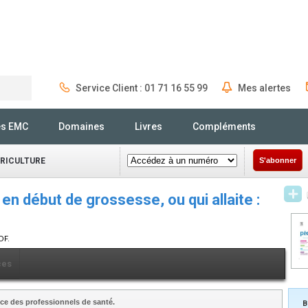
Service Client : 01 71 16 55 99
Mes alertes
Rechercher
és EMC
Domaines
Livres
Compléments
ÉRICULTURE
S'abonner
n début de grossesse, ou qui allaite :
DF.
ces
ce des professionnels de santé.
B