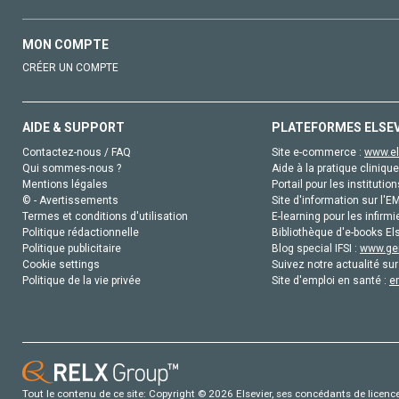
MON COMPTE
CRÉER UN COMPTE
AIDE & SUPPORT
PLATEFORMES ELSE
Contactez-nous / FAQ
Site e-commerce :
www.el
Qui sommes-nous ?
Aide à la pratique clinique
Mentions légales
Portail pour les institution
© - Avertissements
Site d'information sur l'E
Termes et conditions d'utilisation
E-learning pour les infirmi
Politique rédactionnelle
Bibliothèque d'e-books Els
Politique publicitaire
Blog special IFSI :
www.gen
Cookie settings
Suivez notre actualité sur
Politique de la vie privée
Site d'emploi en santé :
e
Tout le contenu de ce site: Copyright © 2026 Elsevier, ses concédants de licence e