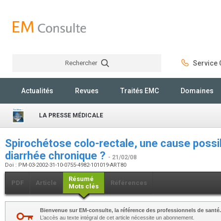
Rechercher
Service C
Rechercher
Actualités
Revues
Traités EMC
Domaines
LA PRESSE MÉDICALE
Spirochétose colo-rectale, une cause possib
diarrhée chronique ?
- 21/02/08
Doi : PM-03-2002-31-10-0755-4982-101019-ART80
Résumé
PDF
Article
Références
Mots clés
Bienvenue sur EM-consulte, la référence des professionnels de santé.
L’accès au texte intégral de cet article nécessite un abonnement.