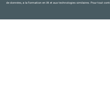
de données, a la formation en IA et aux technologies similaires. Pour tout con