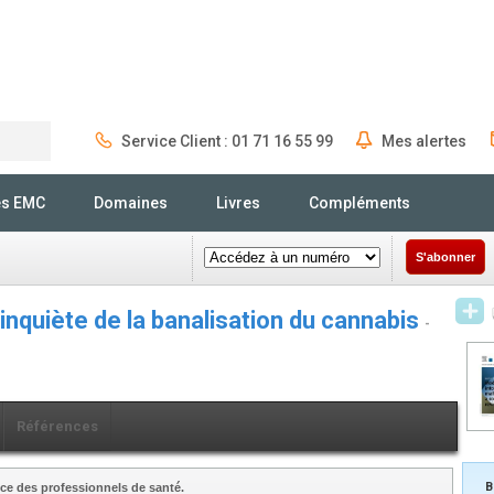
Service Client : 01 71 16 55 99
Mes alertes
Rechercher
és EMC
Domaines
Livres
Compléments
S'abonner
nquiète de la banalisation du cannabis
-
Références
B
ce des professionnels de santé.