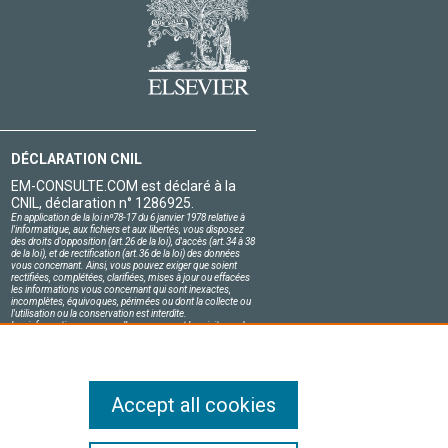
DÉCLARATION CNIL
EM-CONSULTE.COM est déclaré à la
CNIL, déclaration n° 1286925.
En application de la loi nº78-17 du 6 janvier 1978 relative à
l'informatique, aux fichiers et aux libertés, vous disposez
des droits d'opposition (art.26 de la loi), d'accès (art.34 à 38
de la loi), et de rectification (art.36 de la loi) des données
vous concernant. Ainsi, vous pouvez exiger que soient
rectifiées, complétées, clarifiées, mises à jour ou effacées
les informations vous concernant qui sont inexactes,
incomplètes, équivoques, périmées ou dont la collecte ou
l'utilisation ou la conservation est interdite.
Les informations personnelles concernant les visiteurs de
notre site, y compris leur identité, sont confidentielles.
Le responsable du site s'engage sur l'honneur à respecter
les conditions légales de confidentialité applicables en
France et à ne pas divulguer ces informations à des tiers.
Accept all cookies