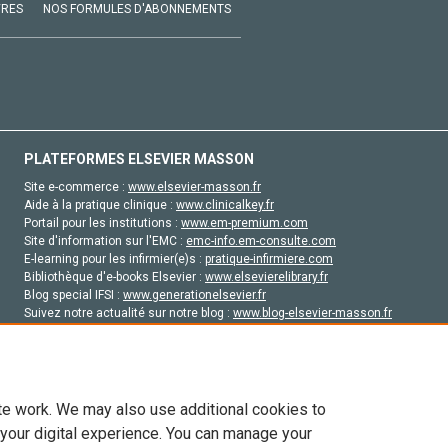
VRES
NOS FORMULES D'ABONNEMENTS
PLATEFORMES ELSEVIER MASSON
Site e-commerce :
www.elsevier-masson.fr
Aide à la pratique clinique :
www.clinicalkey.fr
Portail pour les institutions :
www.em-premium.com
Site d'information sur l'EMC :
emc-info.em-consulte.com
E-learning pour les infirmier(e)s :
pratique-infirmiere.com
Bibliothèque d'e-books Elsevier :
www.elsevierelibrary.fr
Blog special IFSI :
www.generationelsevier.fr
Suivez notre actualité sur notre blog :
www.blog-elsevier-masson.fr
Site d'emploi en santé :
emploisante.com
te work. We may also use additional cookies to
 your digital experience. You can manage your