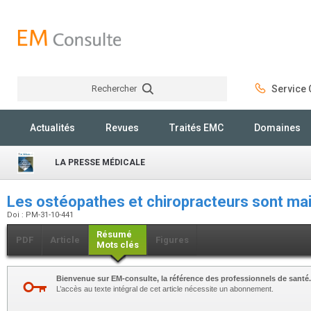
Rechercher
Service C
Rechercher
Actualités
Revues
Traités EMC
Domaines
LA PRESSE MÉDICALE
Les ostéopathes et chiropracteurs sont m
Doi : PM-31-10-441
Résumé
PDF
Article
Figures
Mots clés
Bienvenue sur EM-consulte, la référence des professionnels de santé.
L’accès au texte intégral de cet article nécessite un abonnement.