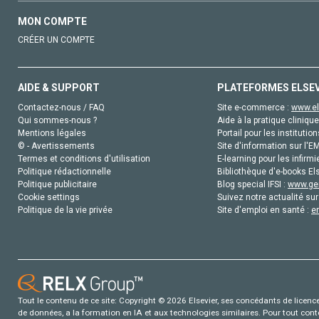
MON COMPTE
CRÉER UN COMPTE
AIDE & SUPPORT
PLATEFORMES ELSE
Contactez-nous / FAQ
Site e-commerce :
www.el
Qui sommes-nous ?
Aide à la pratique clinique
Mentions légales
Portail pour les institution
© - Avertissements
Site d'information sur l'E
Termes et conditions d'utilisation
E-learning pour les infirmi
Politique rédactionnelle
Bibliothèque d'e-books Els
Politique publicitaire
Blog special IFSI :
www.gen
Cookie settings
Suivez notre actualité sur
Politique de la vie privée
Site d'emploi en santé :
e
Tout le contenu de ce site: Copyright © 2026 Elsevier, ses concédants de licence e
de données, a la formation en IA et aux technologies similaires. Pour tout con