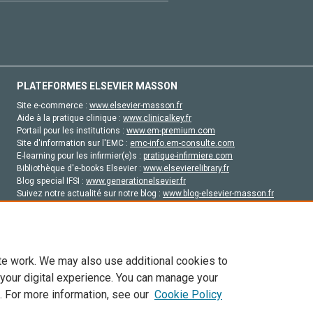
PLATEFORMES ELSEVIER MASSON
Site e-commerce :
www.elsevier-masson.fr
Aide à la pratique clinique :
www.clinicalkey.fr
Portail pour les institutions :
www.em-premium.com
Site d'information sur l'EMC :
emc-info.em-consulte.com
E-learning pour les infirmier(e)s :
pratique-infirmiere.com
Bibliothèque d'e-books Elsevier :
www.elsevierelibrary.fr
Blog special IFSI :
www.generationelsevier.fr
Suivez notre actualité sur notre blog :
www.blog-elsevier-masson.fr
Site d'emploi en santé :
emploisante.com
te work. We may also use additional cookies to
 your digital experience. You can manage your
. For more information, see our
Cookie Policy
vier, ses concédants de licence et ses contributeurs. Tout les droits sont réservés, y 
ogies similaires. Pour tout contenu en libre accès, les conditions de licence Creati