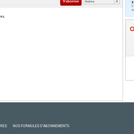
S'abonner
Autres
0
p
L
u
vés.
VRES
NOS FORMULES D'ABONNEMENTS