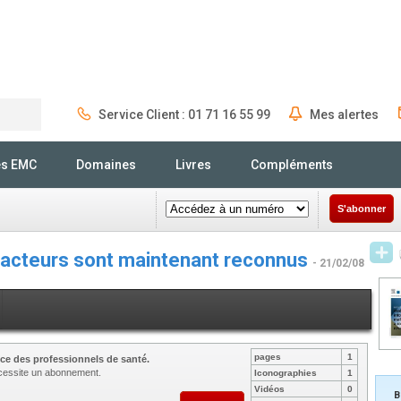
Service Client : 01 71 16 55 99
Mes alertes
Rechercher
és EMC
Domaines
Livres
Compléments
S'abonner
racteurs sont maintenant reconnus
- 21/02/08
pages
1
ce des professionnels de santé.
nécessite un abonnement.
Iconographies
1
Vidéos
0
B