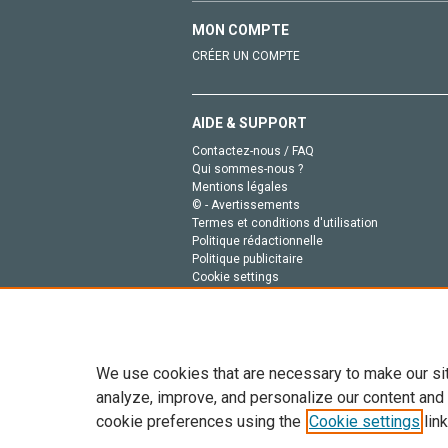
MON COMPTE
CRÉER UN COMPTE
AIDE & SUPPORT
Contactez-nous / FAQ
Qui sommes-nous ?
Mentions légales
© - Avertissements
Termes et conditions d'utilisation
Politique rédactionnelle
Politique publicitaire
Cookie settings
Politique de la vie privée
We use cookies that are necessary to make our si
analyze, improve, and personalize our content and
cookie preferences using the
Cookie settings
link
Tout le contenu de ce site: Copyright © 2026 Else
de données, a la formation en IA et aux technol