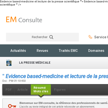
Evidence based-medicine et lecture de la presse scientifique "">
Evidence based-med
scientifique "" />
Rechercher
Service C
Rechercher
Actualités
Revues
Traités EMC
Domaines
LA PRESSE MÉDICALE
"
Evidence based-medicine et lecture de la pres
Doi : PM-31-10-450
Résumé
PDF
Article
Figures
Mots clés
Bienvenue sur EM-consulte, la référence des professionnels de santé.
L’accès au texte intégral de cet article nécessite un abonnement.