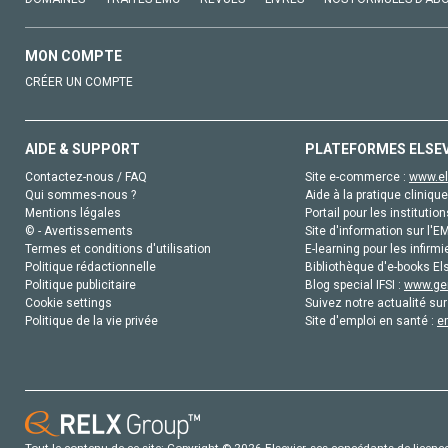
MON COMPTE
CRÉER UN COMPTE
AIDE & SUPPORT
PLATEFORMES ELSE
Contactez-nous / FAQ
Site e-commerce :
www.el
Qui sommes-nous ?
Aide à la pratique clinique
Mentions légales
Portail pour les institution
© - Avertissements
Site d'information sur l'E
Termes et conditions d'utilisation
E-learning pour les infirmi
Politique rédactionnelle
Bibliothèque d'e-books Els
Politique publicitaire
Blog special IFSI :
www.gen
Cookie settings
Suivez notre actualité sur
Politique de la vie privée
Site d'emploi en santé :
e