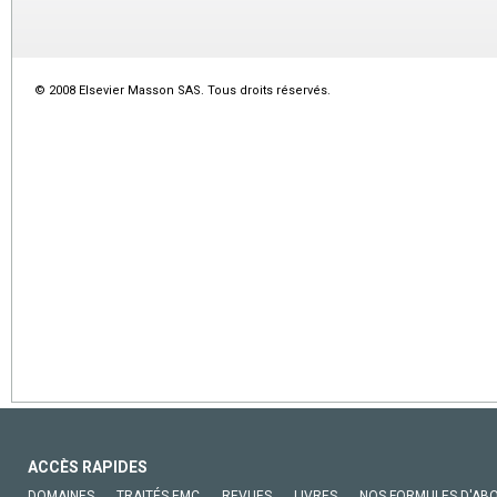
© 2008 Elsevier Masson SAS. Tous droits réservés.
ACCÈS RAPIDES
DOMAINES
TRAITÉS EMC
REVUES
LIVRES
NOS FORMULES D'AB