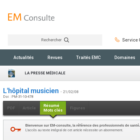
Rechercher
Service C
Rechercher
Actualités
Revues
Traités EMC
Domaines
LA PRESSE MÉDICALE
L'hôpital musicien
- 21/02/08
Doi : PM-31-10-478
Résumé
PDF
Article
Figures
Mots clés
Bienvenue sur EM-consulte, la référence des professionnels de santé.
L’accès au texte intégral de cet article nécessite un abonnement.