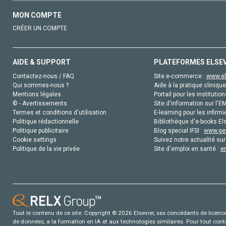
MON COMPTE
CRÉER UN COMPTE
AIDE & SUPPORT
PLATEFORMES ELSE
Contactez-nous / FAQ
Site e-commerce :
www.el
Qui sommes-nous ?
Aide à la pratique clinique
Mentions légales
Portail pour les institution
© - Avertissements
Site d'information sur l'E
Termes et conditions d'utilisation
E-learning pour les infirmi
Politique rédactionnelle
Bibliothèque d'e-books Els
Politique publicitaire
Blog special IFSI :
www.gen
Cookie settings
Suivez notre actualité sur
Politique de la vie privée
Site d'emploi en santé :
e
Tout le contenu de ce site: Copyright © 2026 Elsevier, ses concédants de licence e
de données, a la formation en IA et aux technologies similaires. Pour tout con