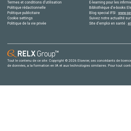
Termes et conditions d'utilisation
E-learning pour les infirmi
Politique rédactionnelle
Bibliothèque d'e-books Els
Politique publicitaire
Blog special IFSI :
www.gen
Cookie settings
Suivez notre actualité sur
Politique de la vie privée
Site d'emploi en santé :
e
Tout le contenu de ce site: Copyright © 2026 Elsevier, ses concédants de licence e
de données, a la formation en IA et aux technologies similaires. Pour tout con