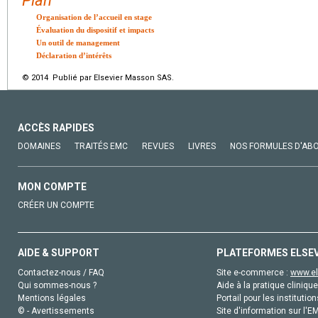
Plan
Organisation de l’accueil en stage
Évaluation du dispositif et impacts
Un outil de management
Déclaration d’intérêts
© 2014 Publié par Elsevier Masson SAS.
ACCÈS RAPIDES
DOMAINES
TRAITÉS EMC
REVUES
LIVRES
NOS FORMULES D'AB
MON COMPTE
CRÉER UN COMPTE
AIDE & SUPPORT
PLATEFORMES ELSE
Contactez-nous / FAQ
Site e-commerce :
www.el
Qui sommes-nous ?
Aide à la pratique clinique
Mentions légales
Portail pour les institution
© - Avertissements
Site d'information sur l'E