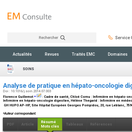
Rechercher
Service C
Rechercher
Actualités
Revues
Traités EMC
Domaines
SOINS
Analyse de pratique en
hépato-oncologie di
Doi : 10.1016/j.soin.2014.07.003
⁎
Florence Guillemot
:
Cadre de santé
, Chloé Cornu :
Infirmière en hépato-on
Infirmière en hépato-oncologie digestive
, Hélène Thegarid :
Infirmière en médec
GH HUPO AP-HP, Site Hôpital Européen Georges Pompidou, 20, rue Leblanc, 759
⁎
Auteur correspondant.
Résumé
PDF
Article
Tableaux
Références
Mots clés