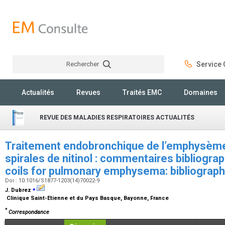
Rechercher
Service C
Rechercher
Actualités
Revues
Traités EMC
Domaines
REVUE DES MALADIES RESPIRATOIRES ACTUALITÉS
Traitement endobronchique de l’emphysème
spirales de nitinol : commentaires bibliogra
coils for pulmonary emphysema: bibliograph
Doi : 10.1016/S1877-1203(14)70022-9
⁎
J. Dubrez
Clinique Saint-Etienne et du Pays Basque, Bayonne, France
*
Correspondance