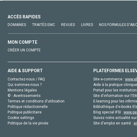
ACCÈS RAPIDES
DOMAINES
TRAITÉS EMC
REVUES
LIVRES
NOS FORMULES D'AB
MON COMPTE
CRÉER UN COMPTE
AIDE & SUPPORT
PLATEFORMES ELSE
Contactez-nous / FAQ
Site e-commerce :
www.el
Qui sommes-nous ?
Aide à la pratique clinique
Mentions légales
Portail pour les institution
© - Avertissements
Site d'information sur l'E
Termes et conditions d'utilisation
E-learning pour les infirmi
Politique rédactionnelle
Bibliothèque d'e-books Els
Politique publicitaire
Blog special IFSI :
www.gen
Cookie settings
Suivez notre actualité sur
Politique de la vie privée
Site d'emploi en santé :
e