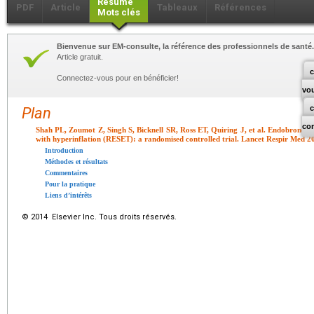
Résumé
PDF
Article
Tableaux
Références
Mots clés
Bienvenue sur EM-consulte, la référence des professionnels de santé.
Article gratuit.
c
Connectez-vous pour en bénéficier!
vo
Plan
co
Shah PL, Zoumot Z, Singh S, Bicknell SR, Ross ET, Quiring J, et al. Endobronchia
with hyperinflation (RESET): a randomised controlled trial. Lancet Respir Med 2
Introduction
Méthodes et résultats
Commentaires
Pour la pratique
Liens d’intérêts
© 2014 Elsevier Inc. Tous droits réservés.