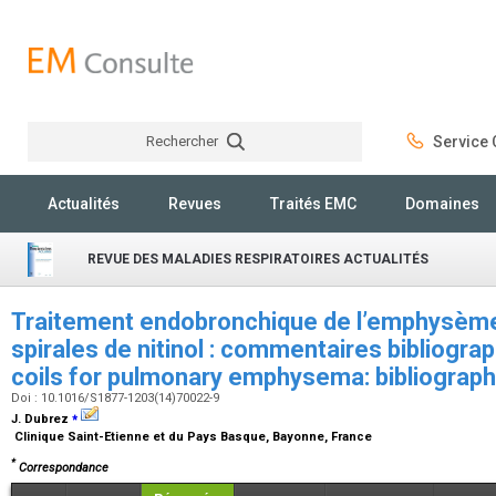
Rechercher
Service C
Rechercher
Actualités
Revues
Traités EMC
Domaines
REVUE DES MALADIES RESPIRATOIRES ACTUALITÉS
Traitement endobronchique de l’emphysème
spirales de nitinol : commentaires bibliogra
coils for pulmonary emphysema: bibliograph
Doi : 10.1016/S1877-1203(14)70022-9
⁎
J. Dubrez
Clinique Saint-Etienne et du Pays Basque, Bayonne, France
*
Correspondance