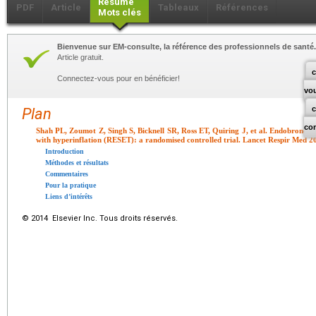
Résumé
PDF
Article
Tableaux
Références
Mots clés
Bienvenue sur EM-consulte, la référence des professionnels de santé.
Article gratuit.
c
Connectez-vous pour en bénéficier!
vo
Plan
co
Shah PL, Zoumot Z, Singh S, Bicknell SR, Ross ET, Quiring J, et al. Endobronchia
with hyperinflation (RESET): a randomised controlled trial. Lancet Respir Med 2
Introduction
Méthodes et résultats
Commentaires
Pour la pratique
Liens d’intérêts
© 2014 Elsevier Inc. Tous droits réservés.