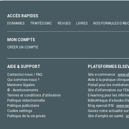
ACCÈS RAPIDES
DOMAINES
TRAITÉS EMC
REVUES
LIVRES
NOS FORMULES D'AB
MON COMPTE
CRÉER UN COMPTE
AIDE & SUPPORT
PLATEFORMES ELSE
Contactez-nous / FAQ
Site e-commerce :
www.el
Qui sommes-nous ?
Aide à la pratique clinique
Mentions légales
Portail pour les institution
© - Avertissements
Site d'information sur l'E
Termes et conditions d'utilisation
E-learning pour les infirmi
Politique rédactionnelle
Bibliothèque d'e-books Els
Politique publicitaire
Blog special IFSI :
www.gen
Cookie settings
Suivez notre actualité sur
Politique de la vie privée
Site d'emploi en santé :
e