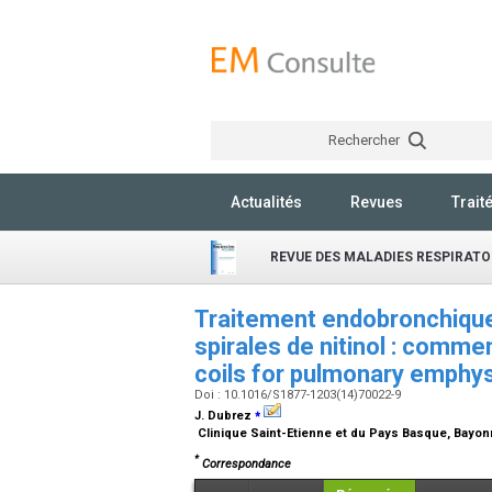
Rechercher
Actualités
Revues
Trait
REVUE DES MALADIES RESPIRATO
Traitement endobronchiqu
spirales de nitinol : comme
coils for pulmonary emphy
Doi : 10.1016/S1877-1203(14)70022-9
⁎
J. Dubrez
Clinique Saint-Etienne et du Pays Basque, Bayo
*
Correspondance