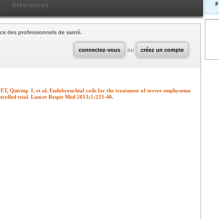
p
x
Références
ce des professionnels de santé.
connectez-vous
ou
créez un compte
ET, Quiring J, et al. Endobronchial coils for the treatment of severe emphysema
trolled trial. Lancet Respir Med 2013;1:233-40.