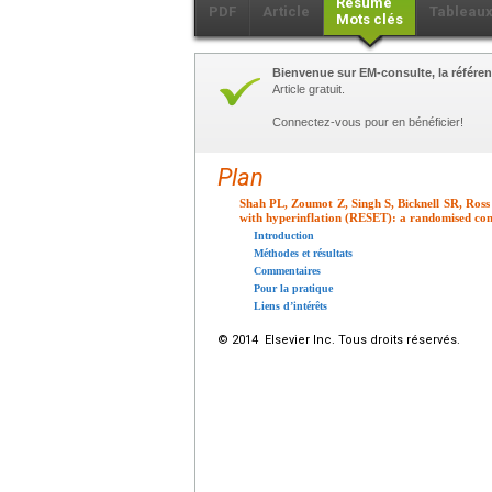
Résumé
PDF
Article
Tableau
Mots clés
Bienvenue sur EM-consulte, la référen
Article gratuit.
Connectez-vous pour en bénéficier!
Plan
Shah PL, Zoumot Z, Singh S, Bicknell SR, Ross 
with hyperinflation (RESET): a randomised con
Introduction
Méthodes et résultats
Commentaires
Pour la pratique
Liens d’intérêts
© 2014 Elsevier Inc. Tous droits réservés.