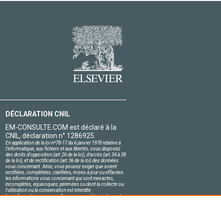
DÉCLARATION CNIL
EM-CONSULTE.COM est déclaré à la
CNIL, déclaration n° 1286925.
En application de la loi nº78-17 du 6 janvier 1978 relative à
l'informatique, aux fichiers et aux libertés, vous disposez
des droits d'opposition (art.26 de la loi), d'accès (art.34 à 38
de la loi), et de rectification (art.36 de la loi) des données
vous concernant. Ainsi, vous pouvez exiger que soient
rectifiées, complétées, clarifiées, mises à jour ou effacées
les informations vous concernant qui sont inexactes,
incomplètes, équivoques, périmées ou dont la collecte ou
l'utilisation ou la conservation est interdite.
Les informations personnelles concernant les visiteurs de
notre site, y compris leur identité, sont confidentielles.
Le responsable du site s'engage sur l'honneur à respecter
les conditions légales de confidentialité applicables en
France et à ne pas divulguer ces informations à des tiers.