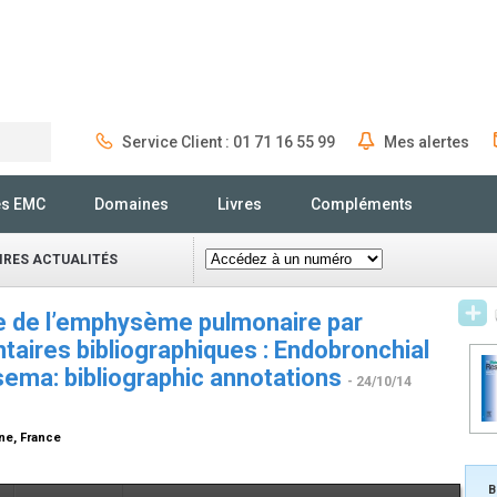
Service Client : 01 71 16 55 99
Mes alertes
Rechercher
és EMC
Domaines
Livres
Compléments
IRES ACTUALITÉS
e de l’emphysème pulmonaire par
ntaires bibliographiques : Endobronchial
sema: bibliographic annotations
- 24/10/14
nne, France
B