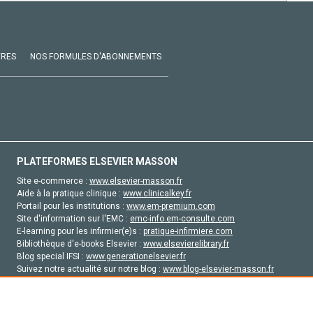
VRES
NOS FORMULES D'ABONNEMENTS
PLATEFORMES ELSEVIER MASSON
Site e-commerce :
www.elsevier-masson.fr
Aide à la pratique clinique :
www.clinicalkey.fr
Portail pour les institutions :
www.em-premium.com
Site d'information sur l'EMC :
emc-info.em-consulte.com
E-learning pour les infirmier(e)s :
pratique-infirmiere.com
Bibliothèque d'e-books Elsevier :
www.elsevierelibrary.fr
Blog special IFSI :
www.generationelsevier.fr
Suivez notre actualité sur notre blog :
www.blog-elsevier-masson.fr
Site d'emploi en santé :
emploisante.com