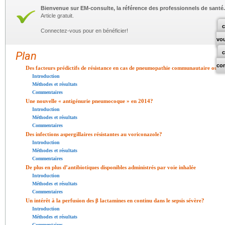
Bienvenue sur EM-consulte, la référence des professionnels de santé.
Article gratuit.
c
Connectez-vous pour en bénéficier!
vo
Plan
co
Des facteurs prédictifs de résistance en cas de pneumopathie communautaire ou ass
Introduction
Méthodes et résultats
Commentaires
Une nouvelle « antigénurie pneumocoque » en 2014?
Introduction
Méthodes et résultats
Commentaires
Des infections aspergillaires résistantes au voriconazole?
Introduction
Méthodes et résultats
Commentaires
De plus en plus d’antibiotiques disponibles administrés par voie inhalée
Introduction
Méthodes et résultats
Commentaires
Un intérêt à la perfusion des β lactamines en continu dans le sepsis sévère?
Introduction
Méthodes et résultats
Commentaires