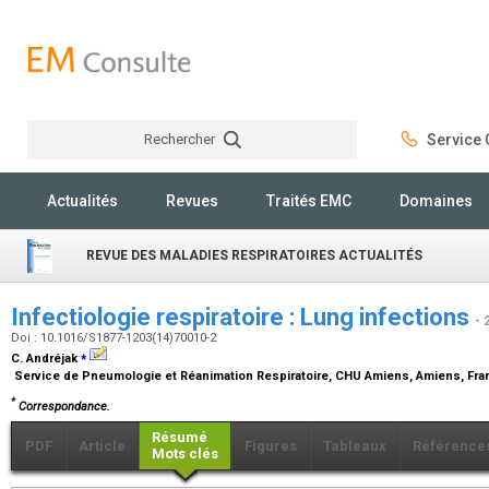
Rechercher
Service C
Rechercher
Actualités
Revues
Traités EMC
Domaines
REVUE DES MALADIES RESPIRATOIRES ACTUALITÉS
Infectiologie respiratoire : Lung infections
- 
Doi : 10.1016/S1877-1203(14)70010-2
⁎
C. Andréjak
Service de Pneumologie et Réanimation Respiratoire, CHU Amiens, Amiens, Fr
*
Correspondance.
Résumé
PDF
Article
Figures
Tableaux
Référence
Mots clés