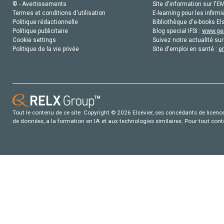
© - Avertissements
Site d'information sur l'E
Termes et conditions d'utilisation
E-learning pour les infirmi
Politique rédactionnelle
Bibliothèque d'e-books Els
Politique publicitaire
Blog special IFSI :
www.gen
Cookie settings
Suivez notre actualité sur
Politique de la vie privée
Site d'emploi en santé :
e
Tout le contenu de ce site: Copyright © 2026 Elsevier, ses concédants de licence e
de données, a la formation en IA et aux technologies similaires. Pour tout con