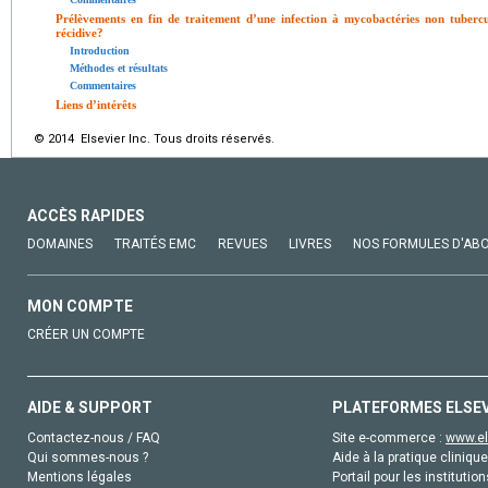
Prélèvements en fin de traitement d’une infection à mycobactéries non tubercul
récidive?
Introduction
Méthodes et résultats
Commentaires
Liens d’intérêts
© 2014 Elsevier Inc. Tous droits réservés.
ACCÈS RAPIDES
DOMAINES
TRAITÉS EMC
REVUES
LIVRES
NOS FORMULES D'AB
MON COMPTE
CRÉER UN COMPTE
AIDE & SUPPORT
PLATEFORMES ELSE
Contactez-nous / FAQ
Site e-commerce :
www.el
Qui sommes-nous ?
Aide à la pratique clinique
Mentions légales
Portail pour les institution