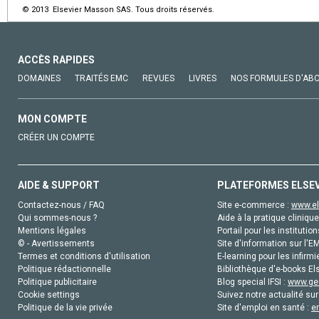
© 2013 Elsevier Masson SAS. Tous droits réservés.
ACCÈS RAPIDES
DOMAINES
TRAITÉS EMC
REVUES
LIVRES
NOS FORMULES D'AB
MON COMPTE
CRÉER UN COMPTE
AIDE & SUPPORT
PLATEFORMES ELSE
Contactez-nous / FAQ
Site e-commerce :
www.el
Qui sommes-nous ?
Aide à la pratique clinique
Mentions légales
Portail pour les institution
© - Avertissements
Site d'information sur l'E
Termes et conditions d'utilisation
E-learning pour les infirmi
Politique rédactionnelle
Bibliothèque d'e-books Els
Politique publicitaire
Blog special IFSI :
www.gen
Cookie settings
Suivez notre actualité sur
Politique de la vie privée
Site d'emploi en santé :
e