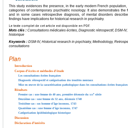
This study evidences the presence, in the early modern French population, o
categories of contemporary psychiatric nosology. It also demonstrates the fe
and in some cases retrospective diagnosis, of mental disorders described
findings have implications for historical research in psychiatry.
Le texte complet de cet article est disponible en PDF.
Mots clés :
Consultations médicales écrites, Diagnostic rétrospectif, DSM-I
historique
Keywords :
DSM-IV, Historical research in psychiatry, Methodology, Retrospe
consultations
Plan
Introduction
Corpus d’écrits et méthodes d’étude
Les consultations écrites françaises
Diagnostic rétrospectif et catégorisation des troubles mentaux
Mise en œuvre de la caractérisation pathologique dans les consultations écrites françaises
Résultats
e
Premier cas : une femme de 40 ans, première décennie du
xix
siècle
Deuxième cas : une femme de 32 ans, décennie 1740
Troisième cas : un homme d’âge inconnu, 1743
Quatrième cas : une femme d’âge inconnu, 1747
Catégorisation épidémiologique historique
Discussion
Déclaration d’intérêts