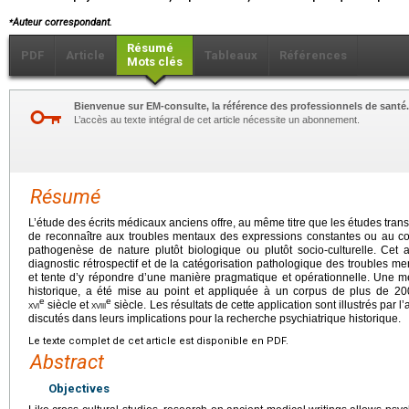
⁎
Auteur correspondant.
Résumé
PDF
Article
Tableaux
Références
Mots clés
Bienvenue sur EM-consulte, la référence des professionnels de santé.
L’accès au texte intégral de cet article nécessite un abonnement.
Résumé
L’étude des écrits médicaux anciens offre, au même titre que les études transc
de reconnaître aux troubles mentaux des expressions constantes ou au con
pathogenèse de nature plutôt biologique ou plutôt socio-culturelle. Cet 
diagnostic rétrospectif et de la catégorisation pathologique des troubles m
et tente d’y répondre d’une manière pragmatique et opérationnelle. Une mé
historique, a été mise au point et appliquée à un corpus de plus de 200
e
e
xvi
siècle et
xviii
siècle. Les résultats de cette application sont illustrés par 
discutés dans leurs implications pour la recherche psychiatrique historique.
Le texte complet de cet article est disponible en PDF.
Abstract
Objectives