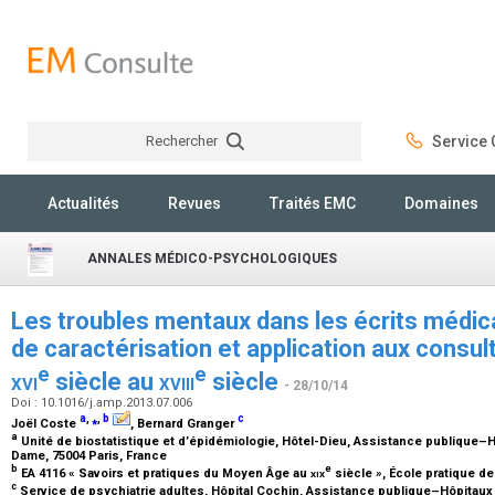
Rechercher
Service C
Rechercher
Actualités
Revues
Traités EMC
Domaines
ANNALES MÉDICO-PSYCHOLOGIQUES
Les troubles mentaux dans les écrits médi
de caractérisation et application aux consul
e
e
xvi
siècle au
xviii
siècle
- 28/10/14
Doi : 10.1016/j.amp.2013.07.006
a
,
⁎
,
b
c
Joël Coste
, Bernard Granger
a
Unité de biostatistique et d’épidémiologie, Hôtel-Dieu, Assistance publique–Hô
Dame, 75004 Paris, France
b
e
EA 4116 « Savoirs et pratiques du Moyen Âge au
xix
siècle », École pratique d
c
Service de psychiatrie adultes, Hôpital Cochin, Assistance publique–Hôpitaux 