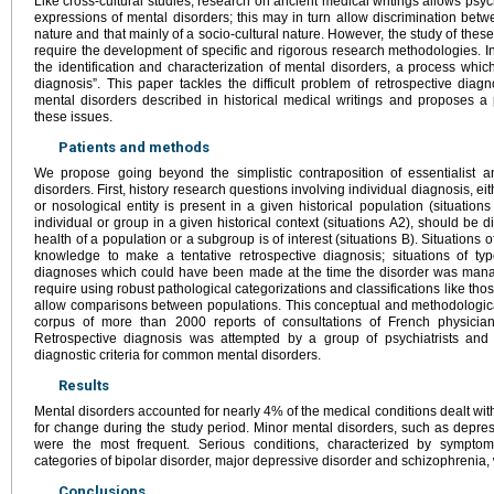
Like cross-cultural studies, research on ancient medical writings allows psych
expressions of mental disorders; this may in turn allow discrimination bet
nature and that mainly of a socio-cultural nature. However, the study of the
require the development of specific and rigorous research methodologies. In 
the identification and characterization of mental disorders, a process which
diagnosis”. This paper tackles the difficult problem of retrospective diag
mental disorders described in historical medical writings and proposes a
these issues.
Patients and methods
We propose going beyond the simplistic contraposition of essentialist a
disorders. First, history research questions involving individual diagnosis, e
or nosological entity is present in a given historical population (situatio
individual or group in a given historical context (situations A2), should be 
health of a population or a subgroup is of interest (situations B). Situations o
knowledge to make a tentative retrospective diagnosis; situations of typ
diagnoses which could have been made at the time the disorder was manage
require using robust pathological categorizations and classifications like t
allow comparisons between populations. This conceptual and methodologica
corpus of more than 2000 reports of consultations of French physicians
Retrospective diagnosis was attempted by a group of psychiatrists and
diagnostic criteria for common mental disorders.
Results
Mental disorders accounted for nearly 4% of the medical conditions dealt with
for change during the study period. Minor mental disorders, such as depre
were the most frequent. Serious conditions, characterized by sympto
categories of bipolar disorder, major depressive disorder and schizophrenia,
Conclusions