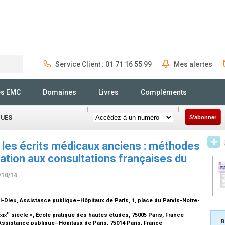
Service Client : 01 71 16 55 99
Mes alertes
Rechercher
és EMC
Domaines
Livres
Compléments
QUES
S'abonner
 les écrits médicaux anciens : méthodes
cation aux consultations françaises du
/10/14
el-Dieu, Assistance publique–Hôpitaux de Paris, 1, place du Parvis-Notre-
e
xix
siècle », École pratique des hautes études, 75005 Paris, France
B
 Assistance publique–Hôpitaux de Paris, 75014 Paris, France