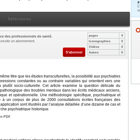
p
L
u
x
Références
pages
9
ce des professionnels de santé.
nécessite un abonnement.
Iconographies
0
Vidéos
0
S'abonner
Autres
0
ême titre que les études transculturelles, la possibilité aux psychiatres
ressions constantes ou au contraire variables qui orientent vers une
plutôt socio-culturelle. Cet article examine la question délicate du
on pathologique des troubles mentaux dans les écrits médicaux anciens,
que et opérationnelle. Une méthodologie spécifique, psychiatrique et
ée à un corpus de plus de 2000 consultations écrites françaises des
 application sont illustrés par l’analyse détaillée d’une dizaine de cas et
rche psychiatrique historique.
en PDF.