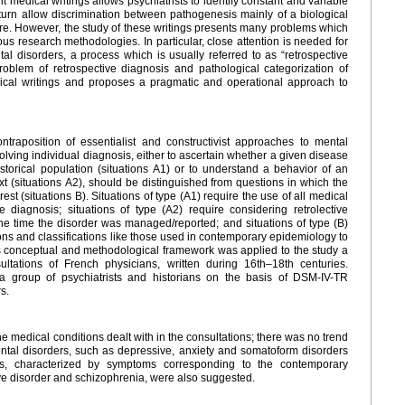
t medical writings allows psychiatrists to identify constant and variable
 turn allow discrimination between pathogenesis mainly of a biological
ture. However, the study of these writings presents many problems which
us research methodologies. In particular, close attention is needed for
tal disorders, a process which is usually referred to as “retrospective
 problem of retrospective diagnosis and pathological categorization of
dical writings and proposes a pragmatic and operational approach to
traposition of essentialist and constructivist approaches to mental
volving individual diagnosis, either to ascertain whether a given disease
istorical population (situations A1) or to understand a behavior of an
ext (situations A2), should be distinguished from questions in which the
est (situations B). Situations of type (A1) require the use of all medical
 diagnosis; situations of type (A2) require considering retrolective
 time the disorder was managed/reported; and situations of type (B)
ons and classifications like those used in contemporary epidemiology to
 conceptual and methodological framework was applied to the study a
tations of French physicians, written during 16th–18th centuries.
a group of psychiatrists and historians on the basis of DSM-IV-TR
s.
e medical conditions dealt with in the consultations; there was no trend
ntal disorders, such as depressive, anxiety and somatoform disorders
ns, characterized by symptoms corresponding to the contemporary
ive disorder and schizophrenia, were also suggested.