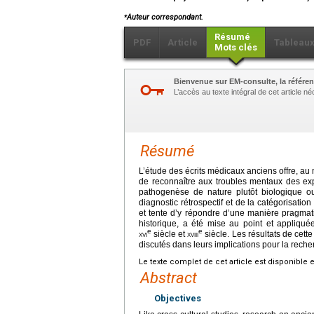
⁎
Auteur correspondant.
Résumé
PDF
Article
Tableau
Mots clés
Bienvenue sur EM-consulte, la référen
L’accès au texte intégral de cet article 
Résumé
L’étude des écrits médicaux anciens offre, au m
de reconnaître aux troubles mentaux des exp
pathogenèse de nature plutôt biologique ou 
diagnostic rétrospectif et de la catégorisati
et tente d’y répondre d’une manière pragmati
historique, a été mise au point et appliqu
e
e
xvi
siècle et
xviii
siècle. Les résultats de cette
discutés dans leurs implications pour la reche
Le texte complet de cet article est disponible 
Abstract
Objectives