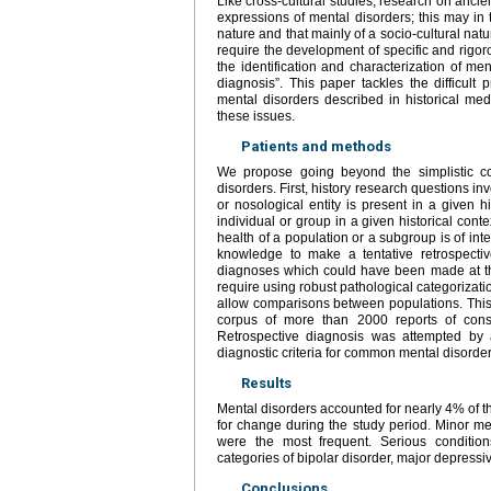
Like cross-cultural studies, research on ancien
expressions of mental disorders; this may in
nature and that mainly of a socio-cultural na
require the development of specific and rigoro
the identification and characterization of men
diagnosis”. This paper tackles the difficult
mental disorders described in historical me
these issues.
Patients and methods
We propose going beyond the simplistic con
disorders. First, history research questions in
or nosological entity is present in a given h
individual or group in a given historical cont
health of a population or a subgroup is of inter
knowledge to make a tentative retrospective
diagnoses which could have been made at the
require using robust pathological categorizati
allow comparisons between populations. This
corpus of more than 2000 reports of consul
Retrospective diagnosis was attempted by 
diagnostic criteria for common mental disorder
Results
Mental disorders accounted for nearly 4% of th
for change during the study period. Minor me
were the most frequent. Serious conditio
categories of bipolar disorder, major depress
Conclusions