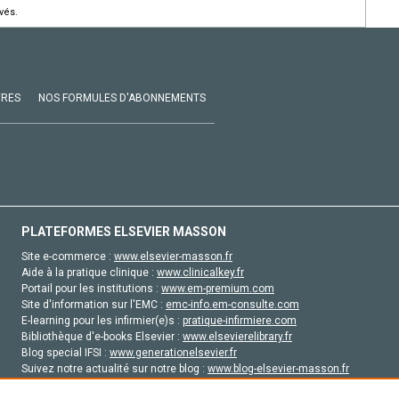
vés.
VRES
NOS FORMULES D'ABONNEMENTS
PLATEFORMES ELSEVIER MASSON
Site e-commerce :
www.elsevier-masson.fr
Aide à la pratique clinique :
www.clinicalkey.fr
Portail pour les institutions :
www.em-premium.com
Site d'information sur l'EMC :
emc-info.em-consulte.com
E-learning pour les infirmier(e)s :
pratique-infirmiere.com
Bibliothèque d'e-books Elsevier :
www.elsevierelibrary.fr
Blog special IFSI :
www.generationelsevier.fr
Suivez notre actualité sur notre blog :
www.blog-elsevier-masson.fr
Site d'emploi en santé :
emploisante.com