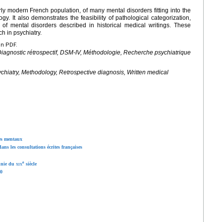
ly modern French population, of many mental disorders fitting into the
y. It also demonstrates the feasibility of pathological categorization,
of mental disorders described in historical medical writings. These
ch in psychiatry.
en PDF.
Diagnostic rétrospectif, DSM-IV, Méthodologie, Recherche psychiatrique
ychiatry, Methodology, Retrospective diagnosis, Written medical
les mentaux
ans les consultations écrites françaises
e
ennie du
xix
siècle
40