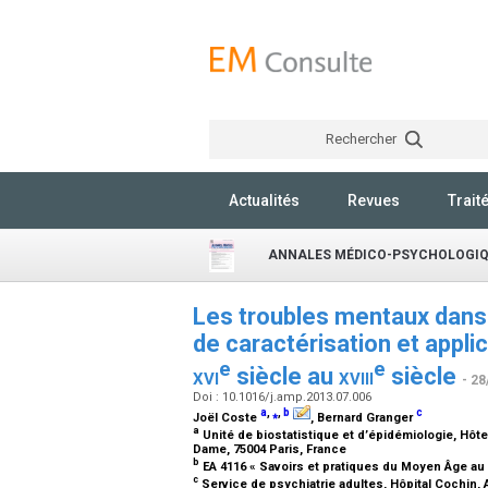
Rechercher
Actualités
Revues
Trait
ANNALES MÉDICO-PSYCHOLOGI
Les troubles mentaux dans
de caractérisation et appli
e
e
xvi
siècle au
xviii
siècle
- 28
Doi : 10.1016/j.amp.2013.07.006
a
,
⁎
,
b
c
Joël Coste
, Bernard Granger
a
Unité de biostatistique et d’épidémiologie, Hôt
Dame, 75004 Paris, France
b
EA 4116 « Savoirs et pratiques du Moyen Âge au
c
Service de psychiatrie adultes, Hôpital Cochin,