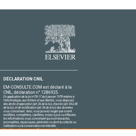
DÉCLARATION CNIL
EM-CONSULTE.COM est déclaré à la
CNIL, déclaration n° 1286925.
En application de la loi nº78-17 du 6 janvier 1978 relative à
l'informatique, aux fichiers et aux libertés, vous disposez
des droits d'opposition (art.26 de la loi), d'accès (art.34 à 38
de la loi), et de rectification (art.36 de la loi) des données
vous concernant. Ainsi, vous pouvez exiger que soient
rectifiées, complétées, clarifiées, mises à jour ou effacées
les informations vous concernant qui sont inexactes,
incomplètes, équivoques, périmées ou dont la collecte ou
l'utilisation ou la conservation est interdite.
Les informations personnelles concernant les visiteurs de
notre site, y compris leur identité, sont confidentielles.