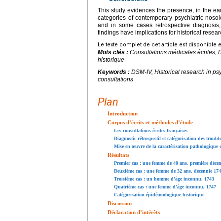
This study evidences the presence, in the ear
categories of contemporary psychiatric nosolog
and in some cases retrospective diagnosis, 
findings have implications for historical resear
Le texte complet de cet article est disponible 
Mots clés :
Consultations médicales écrites, 
historique
Keywords :
DSM-IV, Historical research in ps
consultations
Plan
Introduction
Corpus d’écrits et méthodes d’étude
Les consultations écrites françaises
Diagnostic rétrospectif et catégorisation des troub
Mise en œuvre de la caractérisation pathologique d
Résultats
Premier cas : une femme de 40 ans, première déc
Deuxième cas : une femme de 32 ans, décennie 17
Troisième cas : un homme d’âge inconnu, 1743
Quatrième cas : une femme d’âge inconnu, 1747
Catégorisation épidémiologique historique
Discussion
Déclaration d’intérêts