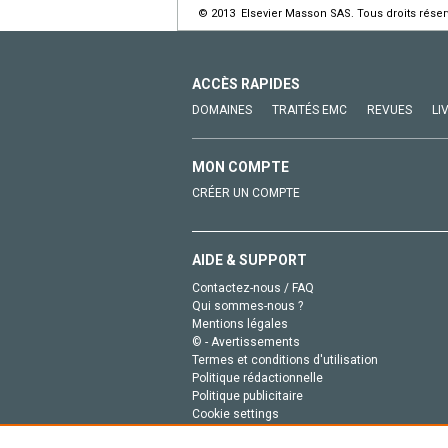
© 2013 Elsevier Masson SAS. Tous droits réser
ACCÈS RAPIDES
DOMAINES
TRAITÉS EMC
REVUES
LI
MON COMPTE
CRÉER UN COMPTE
AIDE & SUPPORT
Contactez-nous / FAQ
Qui sommes-nous ?
Mentions légales
© - Avertissements
Termes et conditions d'utilisation
Politique rédactionnelle
Politique publicitaire
Cookie settings
Politique de la vie privée