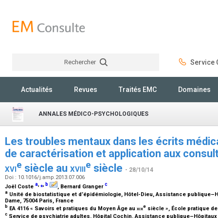
Rechercher
Service C
Rechercher
Actualités
Revues
Traités EMC
Domaines
ANNALES MÉDICO-PSYCHOLOGIQUES
Les troubles mentaux dans les écrits médi
de caractérisation et application aux consul
e
e
xvi
siècle au
xviii
siècle
- 28/10/14
Doi : 10.1016/j.amp.2013.07.006
a
,
⁎
,
b
c
Joël Coste
, Bernard Granger
a
Unité de biostatistique et d’épidémiologie, Hôtel-Dieu, Assistance publique–Hô
Dame, 75004 Paris, France
b
e
EA 4116 « Savoirs et pratiques du Moyen Âge au
xix
siècle », École pratique d
c
Service de psychiatrie adultes, Hôpital Cochin, Assistance publique–Hôpitaux 