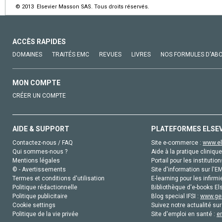
© 2013 Elsevier Masson SAS. Tous droits réservés.
ACCÈS RAPIDES
DOMAINES
TRAITÉS EMC
REVUES
LIVRES
NOS FORMULES D'AB
MON COMPTE
CRÉER UN COMPTE
AIDE & SUPPORT
PLATEFORMES ELSE
Contactez-nous / FAQ
Site e-commerce :
www.el
Qui sommes-nous ?
Aide à la pratique clinique
Mentions légales
Portail pour les institution
© - Avertissements
Site d'information sur l'E
Termes et conditions d'utilisation
E-learning pour les infirmi
Politique rédactionnelle
Bibliothèque d'e-books Els
Politique publicitaire
Blog special IFSI :
www.gen
Cookie settings
Suivez notre actualité sur
Politique de la vie privée
Site d'emploi en santé :
e