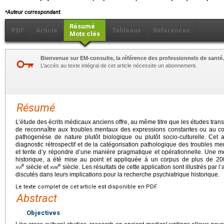
⁎
Auteur correspondant.
Résumé
PDF
Article
Tableaux
Références
Mots clés
Bienvenue sur EM-consulte, la référence des professionnels de santé.
L’accès au texte intégral de cet article nécessite un abonnement.
Résumé
L’étude des écrits médicaux anciens offre, au même titre que les études transc
de reconnaître aux troubles mentaux des expressions constantes ou au con
pathogenèse de nature plutôt biologique ou plutôt socio-culturelle. Cet 
diagnostic rétrospectif et de la catégorisation pathologique des troubles m
et tente d’y répondre d’une manière pragmatique et opérationnelle. Une mé
historique, a été mise au point et appliquée à un corpus de plus de 200
e
e
xvi
siècle et
xviii
siècle. Les résultats de cette application sont illustrés par 
discutés dans leurs implications pour la recherche psychiatrique historique.
Le texte complet de cet article est disponible en PDF.
Abstract
Objectives