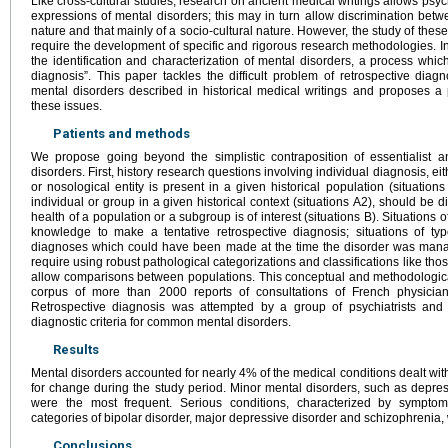
Like cross-cultural studies, research on ancient medical writings allows psych
expressions of mental disorders; this may in turn allow discrimination bet
nature and that mainly of a socio-cultural nature. However, the study of the
require the development of specific and rigorous research methodologies. In 
the identification and characterization of mental disorders, a process which
diagnosis”. This paper tackles the difficult problem of retrospective diag
mental disorders described in historical medical writings and proposes a
these issues.
Patients and methods
We propose going beyond the simplistic contraposition of essentialist a
disorders. First, history research questions involving individual diagnosis, e
or nosological entity is present in a given historical population (situatio
individual or group in a given historical context (situations A2), should be 
health of a population or a subgroup is of interest (situations B). Situations o
knowledge to make a tentative retrospective diagnosis; situations of typ
diagnoses which could have been made at the time the disorder was manage
require using robust pathological categorizations and classifications like t
allow comparisons between populations. This conceptual and methodologica
corpus of more than 2000 reports of consultations of French physicians
Retrospective diagnosis was attempted by a group of psychiatrists and
diagnostic criteria for common mental disorders.
Results
Mental disorders accounted for nearly 4% of the medical conditions dealt with
for change during the study period. Minor mental disorders, such as depre
were the most frequent. Serious conditions, characterized by sympto
categories of bipolar disorder, major depressive disorder and schizophrenia,
Conclusions