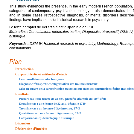
This study evidences the presence, in the early modern French population, o
categories of contemporary psychiatric nosology. It also demonstrates the fe
and in some cases retrospective diagnosis, of mental disorders described
findings have implications for historical research in psychiatry.
Le texte complet de cet article est disponible en PDF.
Mots clés :
Consultations médicales écrites, Diagnostic rétrospectif, DSM-I
historique
Keywords :
DSM-IV, Historical research in psychiatry, Methodology, Retrospe
consultations
Plan
Introduction
Corpus d’écrits et méthodes d’étude
Les consultations écrites françaises
Diagnostic rétrospectif et catégorisation des troubles mentaux
Mise en œuvre de la caractérisation pathologique dans les consultations écrites françaises
Résultats
e
Premier cas : une femme de 40 ans, première décennie du
xix
siècle
Deuxième cas : une femme de 32 ans, décennie 1740
Troisième cas : un homme d’âge inconnu, 1743
Quatrième cas : une femme d’âge inconnu, 1747
Catégorisation épidémiologique historique
Discussion
Déclaration d’intérêts