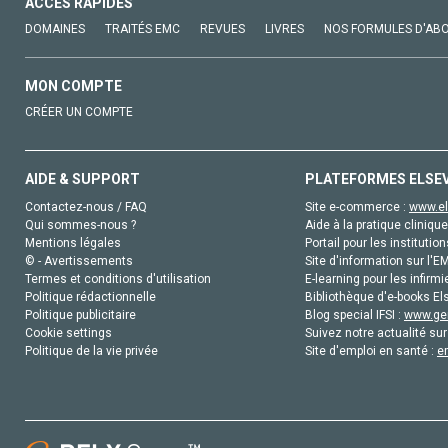
ACCÈS RAPIDES
DOMAINES
TRAITÉS EMC
REVUES
LIVRES
NOS FORMULES D'AB
MON COMPTE
CRÉER UN COMPTE
AIDE & SUPPORT
PLATEFORMES ELSE
Contactez-nous / FAQ
Site e-commerce :
www.el
Qui sommes-nous ?
Aide à la pratique clinique
Mentions légales
Portail pour les institution
© - Avertissements
Site d'information sur l'E
Termes et conditions d'utilisation
E-learning pour les infirmi
Politique rédactionnelle
Bibliothèque d'e-books Els
Politique publicitaire
Blog special IFSI :
www.gen
Cookie settings
Suivez notre actualité sur
Politique de la vie privée
Site d'emploi en santé :
e