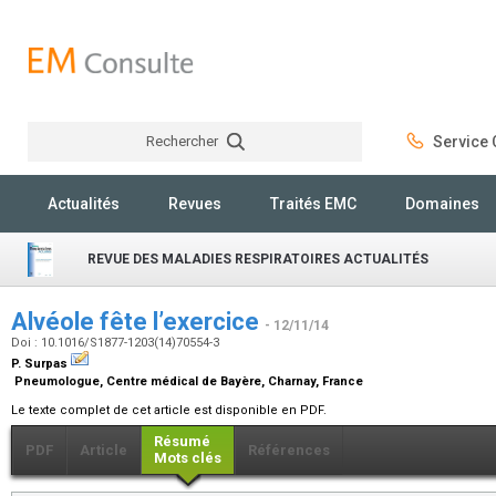
Rechercher
Service C
Rechercher
Actualités
Revues
Traités EMC
Domaines
REVUE DES MALADIES RESPIRATOIRES ACTUALITÉS
Alvéole fête l’exercice
- 12/11/14
Doi : 10.1016/S1877-1203(14)70554-3
P. Surpas
Pneumologue, Centre médical de Bayère, Charnay, France
Le texte complet de cet article est disponible en PDF.
Résumé
PDF
Article
Références
Mots clés