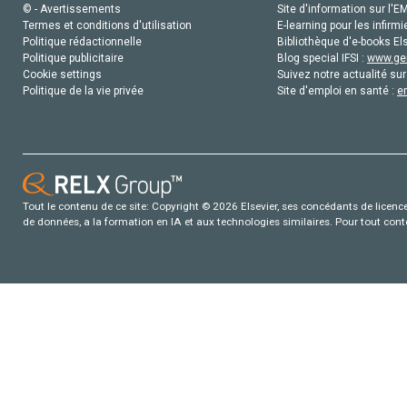
© - Avertissements
Site d'information sur l'E
Termes et conditions d'utilisation
E-learning pour les infirmi
Politique rédactionnelle
Bibliothèque d'e-books Els
Politique publicitaire
Blog special IFSI :
www.gen
Cookie settings
Suivez notre actualité sur
Politique de la vie privée
Site d'emploi en santé :
e
Tout le contenu de ce site: Copyright © 2026 Elsevier, ses concédants de licence e
de données, a la formation en IA et aux technologies similaires. Pour tout con