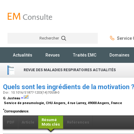
Rechercher
Service C
Rechercher
Actualités
Revues
Traités EMC
Domaines
REVUE DES MALADIES RESPIRATOIRES ACTUALITÉS
Quels sont les ingrédients de la motivation 
Doi : 10.1016/S1877-1203(14)70558-0
⁎
G. Justeau
Service de pneumologie, CHU Angers, 4 rue Larrey, 49000 Angers, France
*
Correspondance.
Résumé
PDF
Article
Références
Mots clés