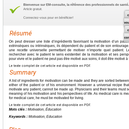
Bienvenue sur EM-consulte, la référence des professionnels de santé.
Article gratuit.
c
Connectez-vous pour en bénéficier!
vo
Résumé
co
On peut dresser une liste d’ingrédients favorisant la motivation d’un patie
extrinsèques ou intrinsèques, ils dépendent du patient et de son entourage.
une recette universelle permettant de motiver n’importe quel patient. 
rechercher avec le patient le sens existentiel de la motivation et ses persp
pour vivre et le patient ne peut pas être motivé aux soins, il doit être motivé à 
Le texte complet de cet article est disponible en PDF.
Summary
A list of ingredients for motivation can be made and they are sorted between
either of the patient or of his environment. However a universal recipe th
motivate any patient, cannot be made up. Physicians and their teams must sear
meaning of his motivation and his perspectives of life. As medical care is mea
for medical care, he must be motivated for living.
Le texte complet de cet article est disponible en PDF.
Mots clés :
Motivation, Éducation
Keywords :
Motivation, Education