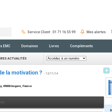
Service Client : 01 71 16 55 99
Mes alertes
Rechercher
és EMC
Domaines
Livres
Compléments
IRES ACTUALITÉS
de la motivation ?
- 12/11/14
y, 49000 Angers, France
ces
B