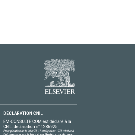
DÉCLARATION CNIL
EM-CONSULTE.COM est déclaré à la
CNIL, déclaration n° 1286925.
En application de la loi nº78-17 du 6 janvier 1978 relative à
l'informatique, aux fichiers et aux libertés, vous disposez