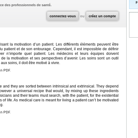
p
ce des professionnels de santé.
connectez-vous
ou
créez un compte
isant la motivation d’un patient. Les différents éléments peuvent être
u patient et de son entourage. Cependant, il est impossible de définir
ver n’importe quel patient. Les médecins et leurs équipes doivent
 de la motivation et ses perspectives d’avenir. Les soins sont un outil
aux soins, il doit être motivé à vivre.
en PDF.
de and they are sorted between intrinsical and extrinsical. They depend
 However a universal recipe that would, by mixing up these ingredients
cians and their teams must search, with the patient, for the existential
of life. As medical care is meant for living a patient can’t be motivated
ng.
en PDF.