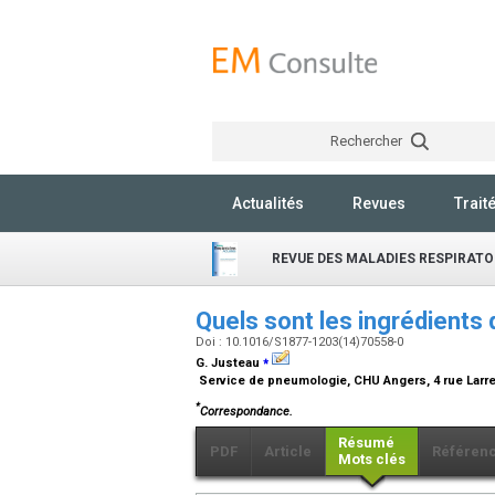
Rechercher
Actualités
Revues
Trait
REVUE DES MALADIES RESPIRATO
Quels sont les ingrédients 
Doi : 10.1016/S1877-1203(14)70558-0
⁎
G. Justeau
Service de pneumologie, CHU Angers, 4 rue Larre
*
Correspondance.
Résumé
PDF
Article
Référen
Mots clés