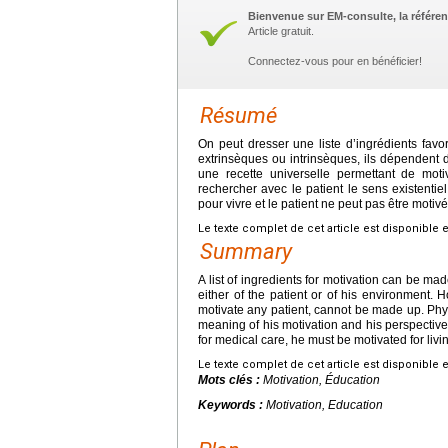
Bienvenue sur EM-consulte, la référen
Article gratuit.
Connectez-vous pour en bénéficier!
Résumé
On peut dresser une liste d’ingrédients favor
extrinsèques ou intrinsèques, ils dépendent d
une recette universelle permettant de moti
rechercher avec le patient le sens existentiel
pour vivre et le patient ne peut pas être motivé 
Le texte complet de cet article est disponible 
Summary
A list of ingredients for motivation can be ma
either of the patient or of his environment.
motivate any patient, cannot be made up. Physi
meaning of his motivation and his perspectives 
for medical care, he must be motivated for livi
Le texte complet de cet article est disponible 
Mots clés :
Motivation, Éducation
Keywords :
Motivation, Education