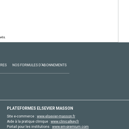
vés.
VRES
NOS FORMULES D'ABONNEMENTS
PLATEFORMES ELSEVIER MASSON
Site e-commerce :
www.elsevier-masson.fr
Aide à la pratique clinique :
www.clinicalkey.fr
Portail pour les institutions :
www.em-premium.com