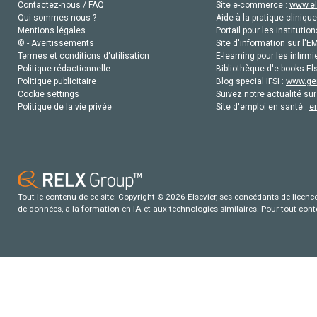
Contactez-nous / FAQ
Site e-commerce :
www.el
Qui sommes-nous ?
Aide à la pratique clinique
Mentions légales
Portail pour les institution
© - Avertissements
Site d'information sur l'E
Termes et conditions d'utilisation
E-learning pour les infirmi
Politique rédactionnelle
Bibliothèque d'e-books Els
Politique publicitaire
Blog special IFSI :
www.gen
Cookie settings
Suivez notre actualité sur
Politique de la vie privée
Site d'emploi en santé :
e
Tout le contenu de ce site: Copyright © 2026 Elsevier, ses concédants de licence e
de données, a la formation en IA et aux technologies similaires. Pour tout con