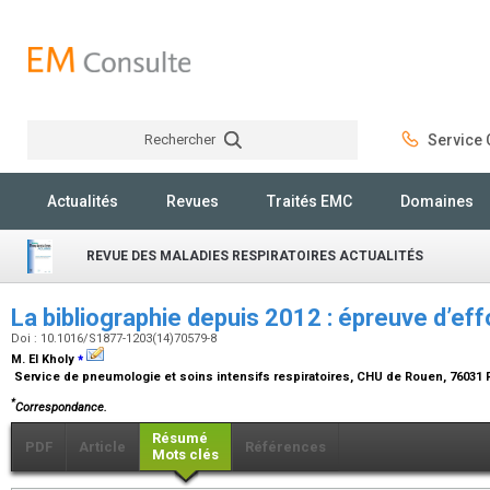
Rechercher
Service C
Rechercher
Actualités
Revues
Traités EMC
Domaines
REVUE DES MALADIES RESPIRATOIRES ACTUALITÉS
La bibliographie depuis 2012 : épreuve d’eff
Doi : 10.1016/S1877-1203(14)70579-8
⁎
M. El Kholy
Service de pneumologie et soins intensifs respiratoires, CHU de Rouen, 76031
*
Correspondance.
Résumé
PDF
Article
Références
Mots clés