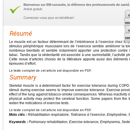
Bienvenue sur EM-consulte, la référence des professionnels de santé.
Article gratuit.
c
Connectez-vous pour en bénéficier!
vo
Résumé
co
Le muscle est un facteur déterminant de l’intolérance à l’exercice chez le p
stimulus périphérique musculaire lors de l’exercice semble améliorer la tolé
nombreux bienfaits et semble notamment apporter une protection contre l
tabac. Tandis que la sédentarité est associée à une surmortalité, l’activité p
Cette revue d’articles choisis de la littérature apporte aussi des éléments
épreuves d’effort.
Le texte complet de cet article est disponible en PDF.
Summary
Skeletal muscle is a determinant factor for exercise tolerance during COPD.
stimuli during exercise seems to improve exercise tolerance. Exercise provi
effect of the lung against tobacco-smoke consequences. Whereas inactivity is
physical activity may protect the cerebral function. Some papers from the 
widen the indications of exercise tests.
Le texte complet de cet article est disponible en PDF.
Mots clés :
Réhabilitation respiratoire, Tolérance à l’exercice, Emphysème, 
Keywords :
Pulmonary rehabilitation, Exercise tolerance, Emphysema, Seden