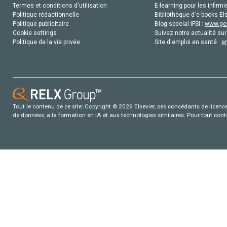
Termes et conditions d'utilisation
E-learning pour les infirmi
Politique rédactionnelle
Bibliothèque d'e-books Els
Politique publicitaire
Blog special IFSI :
www.gen
Cookie settings
Suivez notre actualité sur
Politique de la vie privée
Site d'emploi en santé :
e
Tout le contenu de ce site: Copyright © 2026 Elsevier, ses concédants de licence e
de données, a la formation en IA et aux technologies similaires. Pour tout con