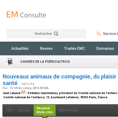
Rechercher
Service C
Rechercher
Actualités
Revues
Traités EMC
Domaines
CAHIERS DE LA PUÉRICULTRICE
Nouveaux animaux de compagnie, du plaisir 
santé
- 14/11/14
Doi : 10.1016/j.cahpu.2014.09.006
Jean Lavaud
:
Pédiatre réanimateur, président du Comité national de l’enfanc
Comité national de l’enfance, 13, boulevard Lefebvre, 75015 Paris, France
Résumé
PDF
Article
Références
Mots clés