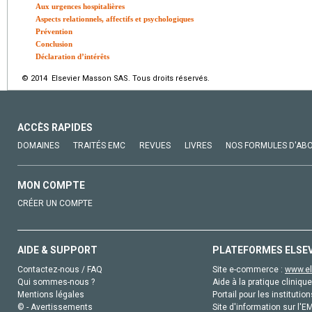
Aux urgences hospitalières
Aspects relationnels, affectifs et psychologiques
Prévention
Conclusion
Déclaration d’intérêts
© 2014 Elsevier Masson SAS. Tous droits réservés.
ACCÈS RAPIDES
DOMAINES
TRAITÉS EMC
REVUES
LIVRES
NOS FORMULES D'AB
MON COMPTE
CRÉER UN COMPTE
AIDE & SUPPORT
PLATEFORMES ELSE
Contactez-nous / FAQ
Site e-commerce :
www.el
Qui sommes-nous ?
Aide à la pratique clinique
Mentions légales
Portail pour les institution
© - Avertissements
Site d'information sur l'E