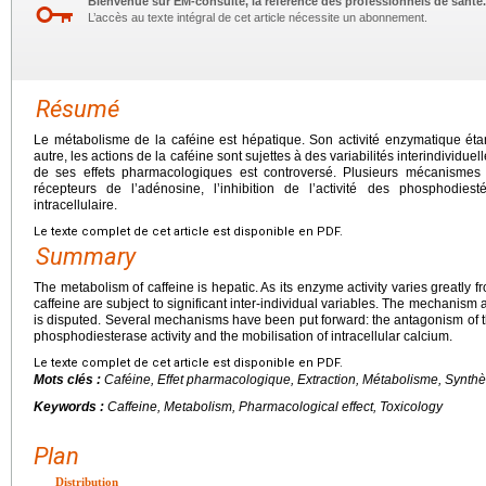
Bienvenue sur EM-consulte, la référence des professionnels de santé.
L’accès au texte intégral de cet article nécessite un abonnement.
Résumé
Le métabolisme de la caféine est hépatique. Son activité enzymatique éta
autre, les actions de la caféine sont sujettes à des variabilités interindivid
de ses effets pharmacologiques est controversé. Plusieurs mécanismes
récepteurs de l’adénosine, l’inhibition de l’activité des phosphodies
intracellulaire.
Le texte complet de cet article est disponible en PDF.
Summary
The metabolism of caffeine is hepatic. As its enzyme activity varies greatly f
caffeine are subject to significant inter-individual variables. The mechanism a
is disputed. Several mechanisms have been put forward: the antagonism of th
phosphodiesterase activity and the mobilisation of intracellular calcium.
Le texte complet de cet article est disponible en PDF.
Mots clés :
Caféine, Effet pharmacologique, Extraction, Métabolisme, Synthè
Keywords :
Caffeine, Metabolism, Pharmacological effect, Toxicology
Plan
Distribution