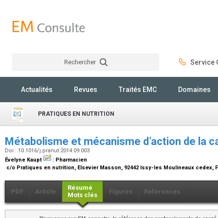
Rechercher
Service C
Rechercher
Actualités
Revues
Traités EMC
Domaines
PRATIQUES EN NUTRITION
Métabolisme et mécanisme d’action de la c
Doi : 10.1016/j.pranut.2014.09.003
Évelyne Kaupt
:
Pharmacien
c/o Pratiques en nutrition, Elsevier Masson, 92442 Issy-les Moulineaux cedex,
Résumé
PDF
Article
Figures
Références
Mots clés