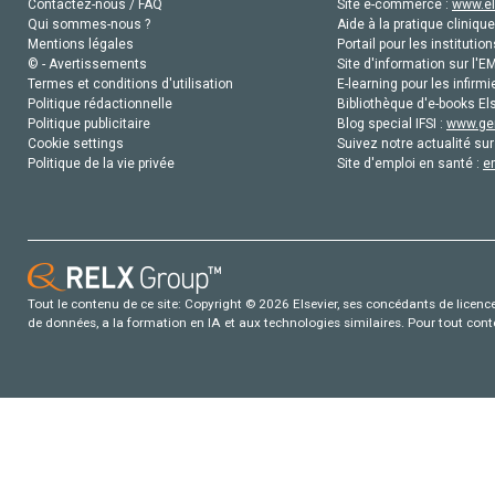
Contactez-nous / FAQ
Site e-commerce :
www.el
Qui sommes-nous ?
Aide à la pratique clinique
Mentions légales
Portail pour les institution
© - Avertissements
Site d'information sur l'E
Termes et conditions d'utilisation
E-learning pour les infirmi
Politique rédactionnelle
Bibliothèque d'e-books Els
Politique publicitaire
Blog special IFSI :
www.gen
Cookie settings
Suivez notre actualité sur
Politique de la vie privée
Site d'emploi en santé :
e
Tout le contenu de ce site: Copyright © 2026 Elsevier, ses concédants de licence e
de données, a la formation en IA et aux technologies similaires. Pour tout con