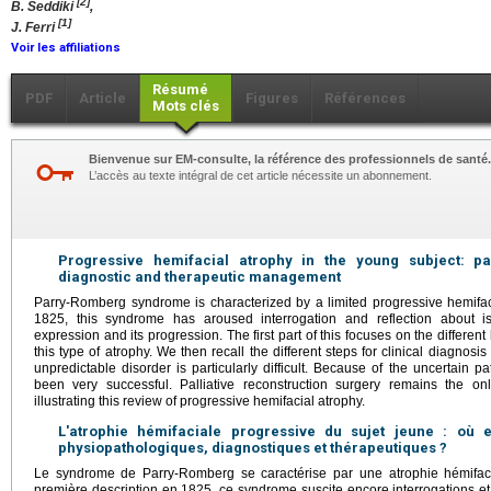
[2]
B. Seddiki
,
[1]
J. Ferri
Voir les affiliations
Résumé
PDF
Article
Figures
Références
Mots clés
Bienvenue sur EM-consulte, la référence des professionnels de santé.
L’accès au texte intégral de cet article nécessite un abonnement.
Progressive hemifacial atrophy in the young subject: pa
diagnostic and therapeutic management
Parry-Romberg syndrome is characterized by a limited progressive hemifacial
1825, this syndrome has aroused interrogation and reflection about is 
expression and its progression. The first part of this focuses on the differe
this type of atrophy. We then recall the different steps for clinical diagno
unpredictable disorder is particularly difficult. Because of the uncertain 
been very successful. Palliative reconstruction surgery remains the on
illustrating this review of progressive hemifacial atrophy.
L'atrophie hémifaciale progressive du sujet jeune : o
physiopathologiques, diagnostiques et thérapeutiques ?
Le syndrome de Parry-Romberg se caractérise par une atrophie hémifaci
première description en 1825, ce syndrome suscite encore interrogations et