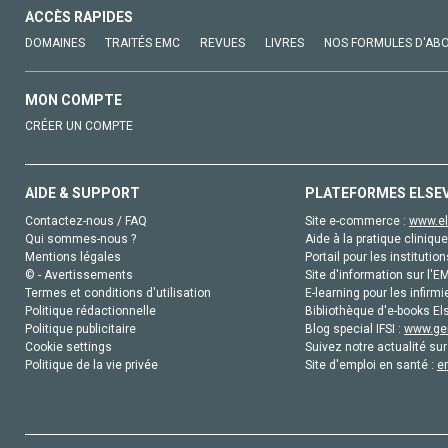
ACCÈS RAPIDES
DOMAINES
TRAITÉS EMC
REVUES
LIVRES
NOS FORMULES D'AB
MON COMPTE
CRÉER UN COMPTE
AIDE & SUPPORT
PLATEFORMES ELSE
Contactez-nous / FAQ
Site e-commerce :
www.el
Qui sommes-nous ?
Aide à la pratique clinique
Mentions légales
Portail pour les institution
© - Avertissements
Site d'information sur l'E
Termes et conditions d'utilisation
E-learning pour les infirmi
Politique rédactionnelle
Bibliothèque d'e-books Els
Politique publicitaire
Blog special IFSI :
www.gen
Cookie settings
Suivez notre actualité sur
Politique de la vie privée
Site d'emploi en santé :
e