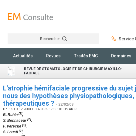
Rechercher
Service C
Rechercher
Actualités
Revues
Traités EMC
Domaines
REVUE DE STOMATOLOGIE ET DE CHIRURGIE MAXILLO-
FACIALE
L'atrophie hémifaciale progressive du sujet
nous des hypothèses physiopathologiques, 
thérapeutiques ?
- 22/02/08
Doi : STO-12-2000-101-6-0035-1769-101019-ART3
[1]
B. Ruhin
,
[2]
S. Bennaceur
,
[1]
F. Verecke
,
[2]
S. Louafi
,