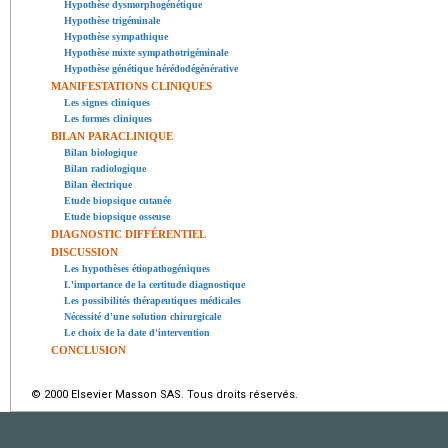
Hypothèse dysmorphogénétique
Hypothèse trigéminale
Hypothèse sympathique
Hypothèse mixte sympathotrigéminale
Hypothèse génétique hérédodégénérative
MANIFESTATIONS CLINIQUES
Les signes cliniques
Les formes cliniques
BILAN PARACLINIQUE
Bilan biologique
Bilan radiologique
Bilan électrique
Etude biopsique cutanée
Etude biopsique osseuse
DIAGNOSTIC DIFFÉRENTIEL
DISCUSSION
Les hypothèses étiopathogéniques
L'importance de la certitude diagnostique
Les possibilités thérapeutiques médicales
Nécessité d'une solution chirurgicale
Le choix de la date d'intervention
CONCLUSION
© 2000 Elsevier Masson SAS. Tous droits réservés.