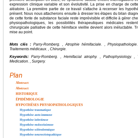
expression clinique variable et son évolutivité. La prise en charge de cette
aléatoire. La première partie de ce travail s'attache à recenser les hypot
présent. Nous nous attacherons ensuite à dresser les étapes du bilan diagno
de cette fonte de substance faciale reste imprévisible et difficile à gérer c
physiopathologiques, les possibilités thérapeutiques médicales reste
chirurgicale palliative de cette hémiface vieillie devient alors inéluctable. Tr
mise au point.
Mots clés :
Parry-Romberg.
, Atrophie hémifaciale. , Physiopathologie. 
Traitements médicaux. , Chirurgie.
Keywords:
Parry-Romberg.
, Hemifacial atrophy. , Pathophysiology. , T
Medication. , Surgery.
Plan
Abstract
Abstract
HISTORIQUE
ÉPIDÉMIOLOGIE
HYPOTHÈSES PHYSIOPATHOLOGIQUES
Hypothèse traumatique
Hypothèse auto-immune
Hypothèse infectieuse
Hypothèse endocrinienne
Hypothèse sclérodermique
Hypothèse neurocristopathique