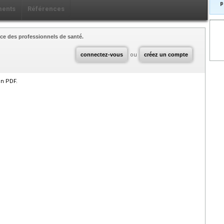
p
ents
Références
ce des professionnels de santé.
connectez-vous
ou
créez un compte
en PDF.