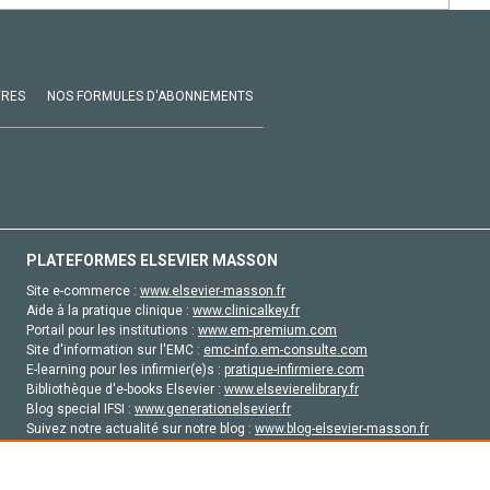
VRES
NOS FORMULES D'ABONNEMENTS
PLATEFORMES ELSEVIER MASSON
Site e-commerce :
www.elsevier-masson.fr
Aide à la pratique clinique :
www.clinicalkey.fr
Portail pour les institutions :
www.em-premium.com
Site d'information sur l'EMC :
emc-info.em-consulte.com
E-learning pour les infirmier(e)s :
pratique-infirmiere.com
Bibliothèque d'e-books Elsevier :
www.elsevierelibrary.fr
Blog special IFSI :
www.generationelsevier.fr
Suivez notre actualité sur notre blog :
www.blog-elsevier-masson.fr
Site d'emploi en santé :
emploisante.com