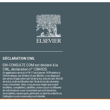
DÉCLARATION CNIL
EM-CONSULTE.COM est déclaré à la
CNIL, déclaration n° 1286925.
En application de la loi nº78-17 du 6 janvier 1978 relative à
l'informatique, aux fichiers et aux libertés, vous disposez
des droits d'opposition (art.26 de la loi), d'accès (art.34 à 38
de la loi), et de rectification (art.36 de la loi) des données
vous concernant. Ainsi, vous pouvez exiger que soient
rectifiées, complétées, clarifiées, mises à jour ou effacées
les informations vous concernant qui sont inexactes,
incomplètes, équivoques, périmées ou dont la collecte ou
l'utilisation ou la conservation est interdite.
Les informations personnelles concernant les visiteurs de
notre site, y compris leur identité, sont confidentielles.
Le responsable du site s'engage sur l'honneur à respecter
les conditions légales de confidentialité applicables en