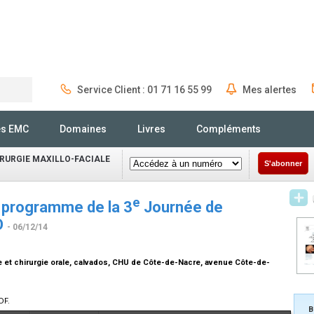
Service Client : 01 71 16 55 99
Mes alertes
Rechercher
és EMC
Domaines
Livres
Compléments
IRURGIE MAXILLO-FACIALE
S'abonner
e
u programme de la 3
Journée de
O
- 06/12/14
ie et chirurgie orale, calvados, CHU de Côte-de-Nacre, avenue Côte-de-
DF.
B