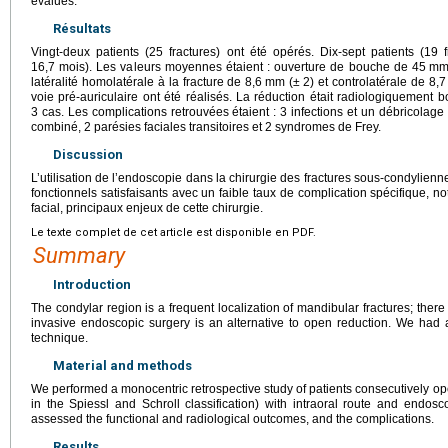
évalués.
Résultats
Vingt-deux patients (25 fractures) ont été opérés. Dix-sept patients (19 f
16,7 mois). Les valeurs moyennes étaient : ouverture de bouche de 45
mm
latéralité homolatérale à la fracture de 8,6
mm (±
2) et controlatérale de 8,7
voie pré-auriculaire ont été réalisés. La réduction était radiologiquemen
3 cas. Les complications retrouvées étaient : 3 infections et un débricolage 
combiné, 2 parésies faciales transitoires et 2 syndromes de Frey.
Discussion
L’utilisation de l’endoscopie dans la chirurgie des fractures sous-condylienne
fonctionnels satisfaisants avec un faible taux de complication spécifique, n
facial, principaux enjeux de cette chirurgie.
Le texte complet de cet article est disponible en PDF.
Summary
Introduction
The condylar region is a frequent localization of mandibular fractures; ther
invasive endoscopic surgery is an alternative to open reduction. We had 
technique.
Material and methods
We performed a monocentric retrospective study of patients consecutively opera
in the Spiessl and Schroll classification) with intraoral route and endo
assessed the functional and radiological outcomes, and the complications.
Results