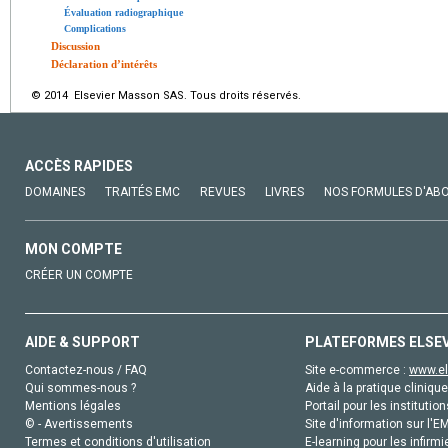
Évaluation radiographique
Complications
Discussion
Déclaration d’intérêts
© 2014 Elsevier Masson SAS. Tous droits réservés.
ACCÈS RAPIDES
DOMAINES
TRAITÉS EMC
REVUES
LIVRES
NOS FORMULES D'AB
MON COMPTE
CRÉER UN COMPTE
AIDE & SUPPORT
PLATEFORMES ELSE
Contactez-nous / FAQ
Site e-commerce :
www.el
Qui sommes-nous ?
Aide à la pratique clinique
Mentions légales
Portail pour les institution
© - Avertissements
Site d'information sur l'E
Termes et conditions d'utilisation
E-learning pour les infirmi