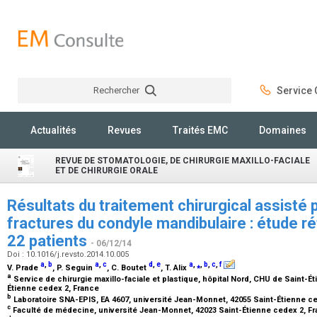
Rechercher
Service C
Rechercher
Actualités
Revues
Traités EMC
Domaines
REVUE DE STOMATOLOGIE, DE CHIRURGIE MAXILLO-FACIALE
ET DE CHIRURGIE ORALE
Résultats du traitement chirurgical assisté
fractures du condyle mandibulaire : étude r
22 patients
- 06/12/14
Doi : 10.1016/j.revsto.2014.10.005
a
,
b
a
,
c
d
,
e
a
,
⁎
,
b
,
c
,
f
V. Prade
, P. Seguin
, C. Boutet
, T. Alix
a
Service de chirurgie maxillo-faciale et plastique, hôpital Nord, CHU de Saint-É
Étienne cedex 2, France
b
Laboratoire SNA-EPIS, EA 4607, université Jean-Monnet, 42055 Saint-Étienne c
c
Faculté de médecine, université Jean-Monnet, 42023 Saint-Étienne cedex 2, F