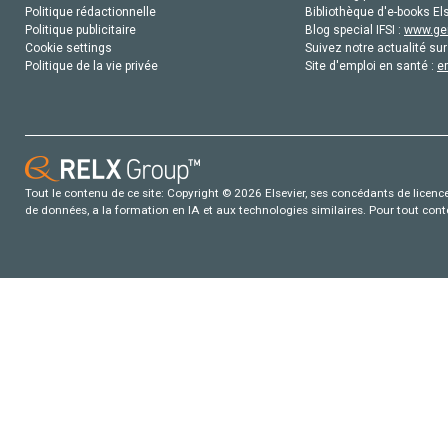
Politique rédactionnelle
Bibliothèque d'e-books Els
Politique publicitaire
Blog special IFSI :
www.gen
Cookie settings
Suivez notre actualité sur
Politique de la vie privée
Site d'emploi en santé :
e
Tout le contenu de ce site: Copyright © 2026 Elsevier, ses concédants de licence e
de données, a la formation en IA et aux technologies similaires. Pour tout con