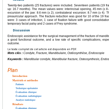
Twenty-two patients (25 fractures) were included. Seventeen patients (19 fr
up: 16.7 months). The mean values were: interincisal opening, 45
mm (±
8.
excursion of the jaw: 8.6
mm (±
2); contralateral excursion: 8.7
mm (±
4). T
preauricular approach. The fracture reduction was good for 10 of the 19 fra
were: 3 cases of infection, 1 case of fixation failure with good consolidat
temporary facial palsy and 2 cases of Frey syndrome.
Discussion
Endoscopic assistance for the surgical management of the fracture of mandibu
a good functional outcome, and a low rate of specific complications, especi
outcome.
Le texte complet de cet article est disponible en PDF.
Mots clés :
Condyle, Fracture, Mandibulaire, Ostéosynthèse, Endoscopie
Keywords :
Mandibular condyle, Mandibular fracture, Osteosynthesis, Endo
Plan
Introduction
Matériels et méthodes
Patients
Technique opératoire
Évaluation clinique
Évaluation radiologique
Analyse statistique
Résultats
Évaluation clinique