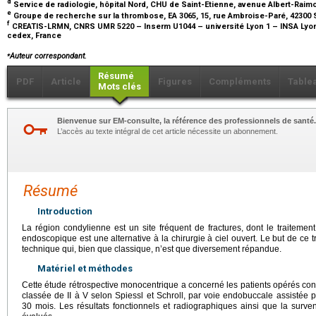
d
Service de radiologie, hôpital Nord, CHU de Saint-Etienne, avenue Albert-Raim
e
Groupe de recherche sur la thrombose, EA 3065, 15, rue Ambroise-Paré, 42300 
f
CREATIS-LRMN, CNRS UMR 5220 – Inserm U1044 – université Lyon 1 – INSA Lyon,
cedex, France
⁎
Auteur correspondant.
Résumé
PDF
Article
Figures
Compléments
Table
Mots clés
Bienvenue sur EM-consulte, la référence des professionnels de santé.
L’accès au texte intégral de cet article nécessite un abonnement.
Résumé
Introduction
La région condylienne est un site fréquent de fractures, dont le traitement
endoscopique est une alternative à la chirurgie à ciel ouvert. Le but de ce tr
technique qui, bien que classique, n’est que diversement répandue.
Matériel et méthodes
Cette étude rétrospective monocentrique a concerné les patients opérés con
classée de II à V selon Spiessl et Schroll, par voie endobuccale assisté
30 mois. Les résultats fonctionnels et radiographiques ainsi que la surve