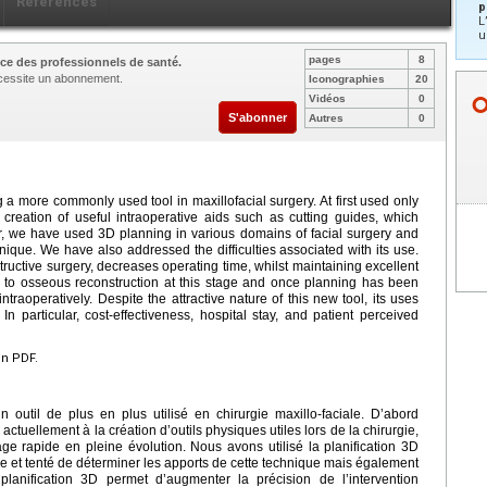
Références
p
L
u
pages
8
ce des professionnels de santé.
nécessite un abonnement.
Iconographies
20
Vidéos
0
S'abonner
Autres
0
a more commonly used tool in maxillofacial surgery. At first used only
creation of useful intraoperative aids such as cutting guides, which
ter, we have used 3D planning in various domains of facial surgery and
nique. We have also addressed the difficulties associated with its use.
ructive surgery, decreases operating time, whilst maintaining excellent
ted to osseous reconstruction at this stage and once planning has been
ntraoperatively. Despite the attractive nature of this new tool, its uses
In particular, cost-effectiveness, hospital stay, and patient perceived
en PDF.
un outil de plus en plus utilisé en chirurgie maxillo-faciale. D’abord
actuellement à la création d’outils physiques utiles lors de la chirurgie,
 rapide en pleine évolution. Nous avons utilisé la planification 3D
le et tenté de déterminer les apports de cette technique mais également
a planification 3D permet d’augmenter la précision de l’intervention