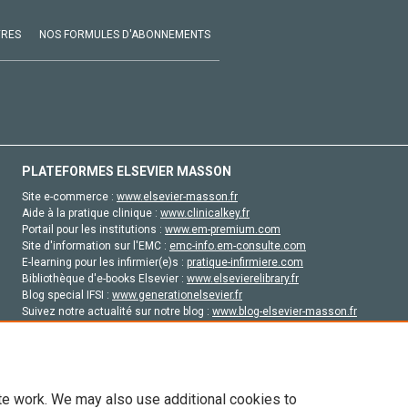
VRES
NOS FORMULES D'ABONNEMENTS
PLATEFORMES ELSEVIER MASSON
Site e-commerce :
www.elsevier-masson.fr
Aide à la pratique clinique :
www.clinicalkey.fr
Portail pour les institutions :
www.em-premium.com
Site d'information sur l'EMC :
emc-info.em-consulte.com
E-learning pour les infirmier(e)s :
pratique-infirmiere.com
Bibliothèque d'e-books Elsevier :
www.elsevierelibrary.fr
Blog special IFSI :
www.generationelsevier.fr
Suivez notre actualité sur notre blog :
www.blog-elsevier-masson.fr
Site d'emploi en santé :
emploisante.com
te work. We may also use additional cookies to