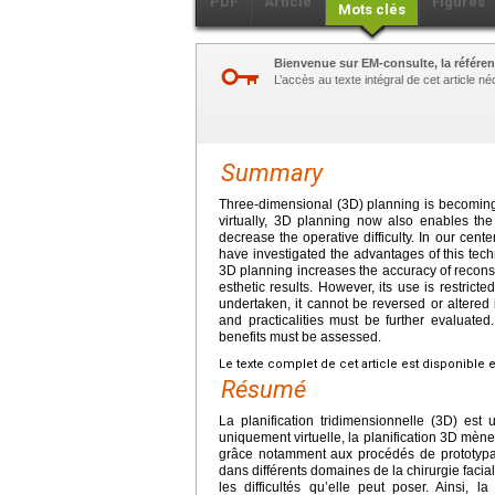
PDF
Article
Figures
Mots clés
Bienvenue sur EM-consulte, la référen
L’accès au texte intégral de cet article 
Summary
Three-dimensional (3D) planning is becoming 
virtually, 3D planning now also enables the 
decrease the operative difficulty. In our cen
have investigated the advantages of this tech
3D planning increases the accuracy of reconst
esthetic results. However, its use is restric
undertaken, it cannot be reversed or altered i
and practicalities must be further evaluated. 
benefits must be assessed.
Le texte complet de cet article est disponible 
Résumé
La planification tridimensionnelle (3D) est 
uniquement virtuelle, la planification 3D mène 
grâce notamment aux procédés de prototypage
dans différents domaines de la chirurgie facia
les difficultés qu’elle peut poser. Ainsi, l