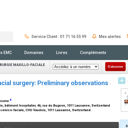
Service Client : 01 71 16 55 99
Mes alertes
Rechercher
és EMC
Domaines
Livres
Compléments
IRURGIE MAXILLO-FACIALE
S'abonner
acial surgery: Preliminary observations
-
a
Broome
is, bâtiment hospitalier, 46, rue du Bugnon, 1011 Lausanne, Switzerland
e cervico-faciale, CHU Vaudois, 1011 Lausanne, Switzerland
B