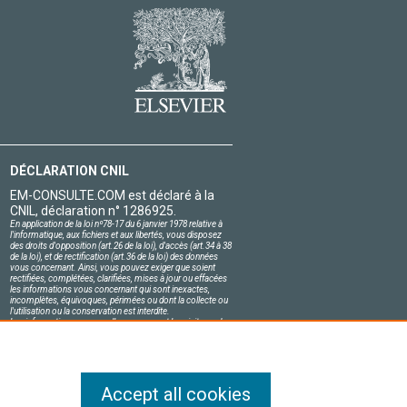
DÉCLARATION CNIL
EM-CONSULTE.COM est déclaré à la
CNIL, déclaration n° 1286925.
En application de la loi nº78-17 du 6 janvier 1978 relative à
l'informatique, aux fichiers et aux libertés, vous disposez
des droits d'opposition (art.26 de la loi), d'accès (art.34 à 38
de la loi), et de rectification (art.36 de la loi) des données
vous concernant. Ainsi, vous pouvez exiger que soient
rectifiées, complétées, clarifiées, mises à jour ou effacées
les informations vous concernant qui sont inexactes,
incomplètes, équivoques, périmées ou dont la collecte ou
l'utilisation ou la conservation est interdite.
Les informations personnelles concernant les visiteurs de
notre site, y compris leur identité, sont confidentielles.
Le responsable du site s'engage sur l'honneur à respecter
les conditions légales de confidentialité applicables en
France et à ne pas divulguer ces informations à des tiers.
Accept all cookies