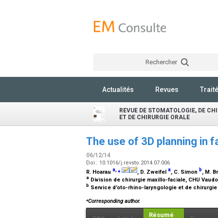
Rechercher
Actualités
Revues
Trait
REVUE DE STOMATOLOGIE, DE CH
ET DE CHIRURGIE ORALE
The use of 3D planning in f
06/12/14
Doi : 10.1016/j.revsto.2014.07.006
a
,
⁎
a
b
R. Hoarau
, D. Zweifel
, C. Simon
, M. 
a
Division de chirurgie maxillo-faciale, CHU Vaudo
b
Service d’oto-rhino-laryngologie et de chirurgi
⁎
Corresponding author.
Résumé