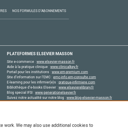
VRES
NOS FORMULES D'ABONNEMENTS
PLATEFORMES ELSEVIER MASSON
Site e-commerce :
www.elsevier-masson.fr
Aide à la pratique clinique :
www.clinicalkey.fr
Portail pour les institutions :
www.em-premium.com
Site d'information sur l'EMC :
emc-info.em-consulte.com
E-learning pour les infirmier(e)s :
pratique-infirmiere.com
Bibliothèque d'e-books Elsevier :
www.elsevierelibrary.fr
Blog special IFSI :
www.generationelsevier.fr
Suivez notre actualité sur notre blog :
www.blog-elsevier-masson.fr
Site d'emploi en santé :
emploisante.com
te work. We may also use additional cookies to