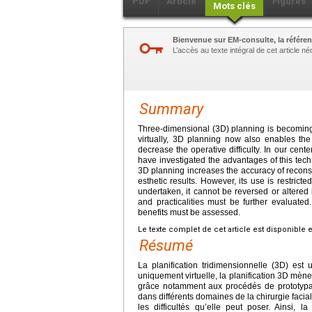
PDF
Article
Figures
Mots clés
Bienvenue sur EM-consulte, la référen
L’accès au texte intégral de cet article 
Summary
Three-dimensional (3D) planning is becoming 
virtually, 3D planning now also enables the 
decrease the operative difficulty. In our cen
have investigated the advantages of this tech
3D planning increases the accuracy of reconst
esthetic results. However, its use is restric
undertaken, it cannot be reversed or altered i
and practicalities must be further evaluated. 
benefits must be assessed.
Le texte complet de cet article est disponible 
Résumé
La planification tridimensionnelle (3D) est 
uniquement virtuelle, la planification 3D mène 
grâce notamment aux procédés de prototypage
dans différents domaines de la chirurgie facia
les difficultés qu’elle peut poser. Ainsi, l