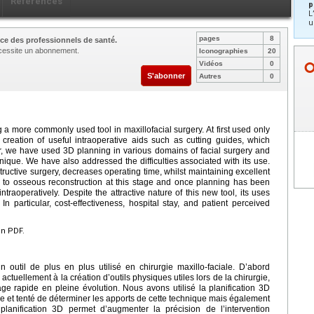
Références
p
L
u
pages
8
ce des professionnels de santé.
nécessite un abonnement.
Iconographies
20
Vidéos
0
S'abonner
Autres
0
a more commonly used tool in maxillofacial surgery. At first used only
creation of useful intraoperative aids such as cutting guides, which
ter, we have used 3D planning in various domains of facial surgery and
nique. We have also addressed the difficulties associated with its use.
ructive surgery, decreases operating time, whilst maintaining excellent
ted to osseous reconstruction at this stage and once planning has been
ntraoperatively. Despite the attractive nature of this new tool, its uses
In particular, cost-effectiveness, hospital stay, and patient perceived
en PDF.
un outil de plus en plus utilisé en chirurgie maxillo-faciale. D’abord
actuellement à la création d’outils physiques utiles lors de la chirurgie,
 rapide en pleine évolution. Nous avons utilisé la planification 3D
le et tenté de déterminer les apports de cette technique mais également
a planification 3D permet d’augmenter la précision de l’intervention