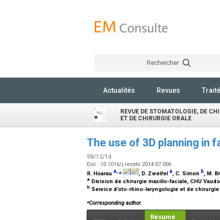
Rechercher
Actualités
Revues
Trait
REVUE DE STOMATOLOGIE, DE CH
ET DE CHIRURGIE ORALE
The use of 3D planning in f
06/12/14
Doi : 10.1016/j.revsto.2014.07.006
a
,
⁎
a
b
R. Hoarau
, D. Zweifel
, C. Simon
, M. 
a
Division de chirurgie maxillo-faciale, CHU Vaudo
b
Service d’oto-rhino-laryngologie et de chirurgi
⁎
Corresponding author.
Résumé