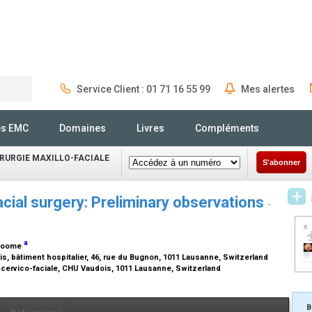
Service Client : 01 71 16 55 99
Mes alertes
Rechercher
és EMC
Domaines
Livres
Compléments
IRURGIE MAXILLO-FACIALE
S'abonner
acial surgery: Preliminary observations
-
a
Broome
is, bâtiment hospitalier, 46, rue du Bugnon, 1011 Lausanne, Switzerland
e cervico-faciale, CHU Vaudois, 1011 Lausanne, Switzerland
B