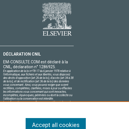
DÉCLARATION CNIL
EM-CONSULTE.COM est déclaré à la
CNIL, déclaration n° 1286925.
En application de la loi nº78-17 du 6 janvier 1978 relative à
l'informatique, aux fichiers et aux libertés, vous disposez
des droits d'opposition (art.26 de la loi), d'accès (art.34 à 38
de la loi), et de rectification (art.36 de la loi) des données
vous concernant. Ainsi, vous pouvez exiger que soient
rectifiées, complétées, clarifiées, mises à jour ou effacées
les informations vous concernant qui sont inexactes,
incomplètes, équivoques, périmées ou dont la collecte ou
l'utilisation ou la conservation est interdite.
Les informations personnelles concernant les visiteurs de
notre site, y compris leur identité, sont confidentielles.
Le responsable du site s'engage sur l'honneur à respecter
les conditions légales de confidentialité applicables en
France et à ne pas divulguer ces informations à des tiers.
Accept all cookies