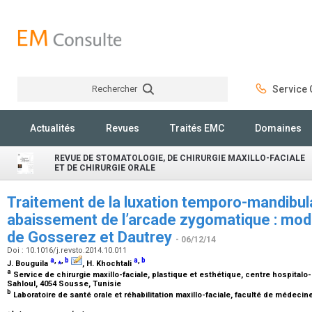
Rechercher
Service C
Rechercher
Actualités
Revues
Traités EMC
Domaines
REVUE DE STOMATOLOGIE, DE CHIRURGIE MAXILLO-FACIALE
ET DE CHIRURGIE ORALE
Traitement de la luxation temporo-mandibula
abaissement de l’arcade zygomatique : modi
de Gosserez et Dautrey
- 06/12/14
Doi : 10.1016/j.revsto.2014.10.011
a
,
⁎
,
b
a
,
b
J. Bouguila
, H. Khochtali
a
Service de chirurgie maxillo-faciale, plastique et esthétique, centre hospitalo-
Sahloul, 4054 Sousse, Tunisie
b
Laboratoire de santé orale et réhabilitation maxillo-faciale, faculté de médecin
⁎