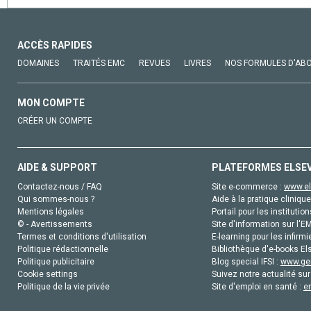
ACCÈS RAPIDES
DOMAINES
TRAITÉS EMC
REVUES
LIVRES
NOS FORMULES D'AB
MON COMPTE
CRÉER UN COMPTE
AIDE & SUPPORT
PLATEFORMES ELSE
Contactez-nous / FAQ
Site e-commerce :
www.el
Qui sommes-nous ?
Aide à la pratique clinique
Mentions légales
Portail pour les institution
© - Avertissements
Site d'information sur l'E
Termes et conditions d'utilisation
E-learning pour les infirmi
Politique rédactionnelle
Bibliothèque d'e-books Els
Politique publicitaire
Blog special IFSI :
www.gen
Cookie settings
Suivez notre actualité sur
Politique de la vie privée
Site d'emploi en santé :
e