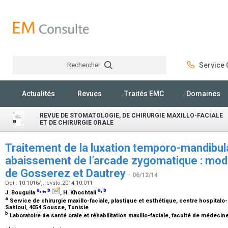
Rechercher
Service C
Rechercher
Actualités
Revues
Traités EMC
Domaines
REVUE DE STOMATOLOGIE, DE CHIRURGIE MAXILLO-FACIALE
ET DE CHIRURGIE ORALE
Traitement de la luxation temporo-mandibula
abaissement de l’arcade zygomatique : modi
de Gosserez et Dautrey
- 06/12/14
Doi : 10.1016/j.revsto.2014.10.011
a
,
⁎
,
b
a
,
b
J. Bouguila
, H. Khochtali
a
Service de chirurgie maxillo-faciale, plastique et esthétique, centre hospitalo-
Sahloul, 4054 Sousse, Tunisie
b
Laboratoire de santé orale et réhabilitation maxillo-faciale, faculté de médecin
⁎