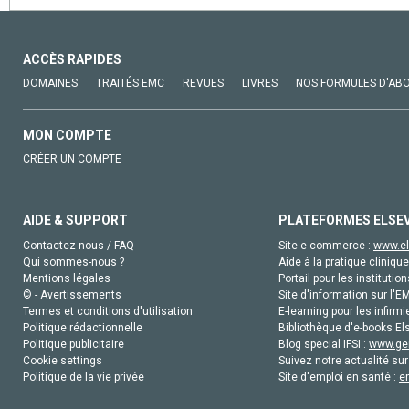
ACCÈS RAPIDES
DOMAINES
TRAITÉS EMC
REVUES
LIVRES
NOS FORMULES D'AB
MON COMPTE
CRÉER UN COMPTE
AIDE & SUPPORT
PLATEFORMES ELSE
Contactez-nous / FAQ
Site e-commerce :
www.el
Qui sommes-nous ?
Aide à la pratique clinique
Mentions légales
Portail pour les institution
© - Avertissements
Site d'information sur l'E
Termes et conditions d'utilisation
E-learning pour les infirmi
Politique rédactionnelle
Bibliothèque d'e-books Els
Politique publicitaire
Blog special IFSI :
www.gen
Cookie settings
Suivez notre actualité sur
Politique de la vie privée
Site d'emploi en santé :
e