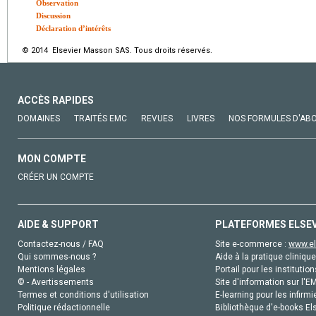
Observation
Discussion
Déclaration d’intérêts
© 2014 Elsevier Masson SAS. Tous droits réservés.
ACCÈS RAPIDES
DOMAINES
TRAITÉS EMC
REVUES
LIVRES
NOS FORMULES D'AB
MON COMPTE
CRÉER UN COMPTE
AIDE & SUPPORT
PLATEFORMES ELSE
Contactez-nous / FAQ
Site e-commerce :
www.el
Qui sommes-nous ?
Aide à la pratique clinique
Mentions légales
Portail pour les institution
© - Avertissements
Site d'information sur l'E
Termes et conditions d'utilisation
E-learning pour les infirmi
Politique rédactionnelle
Bibliothèque d'e-books Els