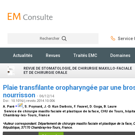
Rechercher
Service C
Rechercher
Actualités
Revues
Traités EMC
Domaines
REVUE DE STOMATOLOGIE, DE CHIRURGIE MAXILLO-FACIALE
ET DE CHIRURGIE ORALE
Plaie transfilante oropharyngée par une bro
nourrisson
- 06/12/14
Doi : 10.1016/j.revsto.2014.10.006
⁎
A. Paré
, S. Poynard, J.-D. Kun Darbois, F. Fauvel, D. Goga, B. Laure
Service de chirurgie maxillo faciale et plastique de la face, CHU de Tours, hôpi
Chambray-les-Tours, France
⁎
Auteur correspondant. Département de chirurgie maxillo faciale et plastique de la face,
République, 37170 Chambray-les-Tours, France.