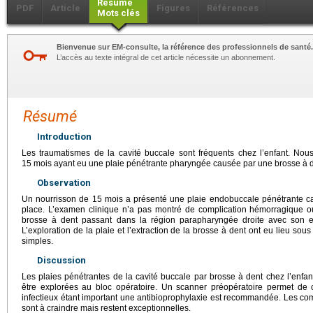
Résumé
PDF
Article
Figures
Références
Mots clés
Bienvenue sur EM-consulte, la référence des professionnels de santé.
L’accès au texte intégral de cet article nécessite un abonnement.
Résumé
Introduction
Les traumatismes de la cavité buccale sont fréquents chez l’enfant. Nou
15 mois ayant eu une plaie pénétrante pharyngée causée par une brosse à d
Observation
Un nourrisson de 15 mois a présenté une plaie endobuccale pénétrante c
place. L’examen clinique n’a pas montré de complication hémorragique o
brosse à dent passant dans la région parapharyngée droite avec son e
L’exploration de la plaie et l’extraction de la brosse à dent ont eu lieu sou
simples.
Discussion
Les plaies pénétrantes de la cavité buccale par brosse à dent chez l’enfan
être explorées au bloc opératoire. Un scanner préopératoire permet de c
infectieux étant important une antibioprophylaxie est recommandée. Les com
sont à craindre mais restent exceptionnelles.