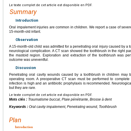
Le texte complet de cet article est disponible en PDF.
Summary
Introduction
Oral impalement injuries are common in children. We report a case of sever
15-month-old infant.
Observation
A 15-month-old child was admitted for a penetrating oral injury caused by a
neurological complication. A CT scan showed the toothbrush in the right par
the mastoid region. Exploration and extraction of the toothbrush was p
outcome was uneventful.
Discussion
Penetrating oral cavity wounds caused by a toothbrush in children may 
operating room. A preoperative CT scan must be performed to complete t
infection is high and an antibiotic prophylaxis is recommended. Neurologic
but they are rare.
Le texte complet de cet article est disponible en PDF.
Mots clés :
Traumatisme buccal, Plaie pénétrante, Brosse à dent
Keywords :
Oral cavity impalement, Penetrating wound, Toothbrush
Plan
Introduction