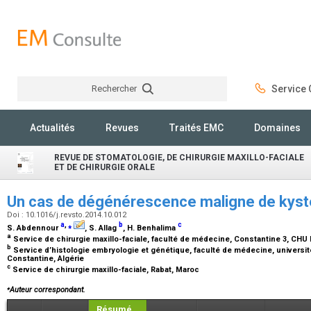
Rechercher
Service C
Rechercher
Actualités
Revues
Traités EMC
Domaines
REVUE DE STOMATOLOGIE, DE CHIRURGIE MAXILLO-FACIALE
ET DE CHIRURGIE ORALE
Un cas de dégénérescence maligne de kys
Doi : 10.1016/j.revsto.2014.10.012
a
,
⁎
b
c
S. Abdennour
, S. Allag
, H. Benhalima
a
Service de chirurgie maxillo-faciale, faculté de médecine, Constantine 3, CHU
b
Service d’histologie embryologie et génétique, faculté de médecine, universi
Constantine, Algérie
c
Service de chirurgie maxillo-faciale, Rabat, Maroc
⁎
Auteur correspondant.
Résumé