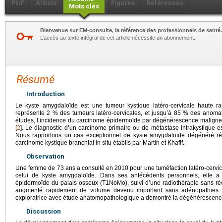
PDF
Article
Figures
Références
Mots clés
Bienvenue sur EM-consulte, la référence des professionnels de santé.
L’accès au texte intégral de cet article nécessite un abonnement.
Résumé
Introduction
Le kyste amygdaloïde est une tumeur kystique latéro-cervicale haute ra
représente 2 % des tumeurs latéro-cervicales, et jusqu’à 85 % des anomal
études, l’incidence du carcinome épidermoïde par dégénérescence maligne 
[
2
]. Le diagnostic d’un carcinome primaire ou de métastase intrakystique e
Nous rapportons un cas exceptionnel de kyste amygdaloïde dégénéré ré
carcinome kystique branchial in situ établis par Martin et Khafif.
Observation
Une femme de 73
ans a consulté en 2010 pour une tuméfaction latéro-cervica
celui de kyste amygdaloïde. Dans ses antécédents personnels, elle 
épidermoïde du palais osseux (T1NoMo), suivi d’une radiothérapie sans réci
augmenté rapidement de volume devenu important sans adénopathies cer
exploratrice avec étude anatomopathologique a démontré la dégénérescence
Discussion