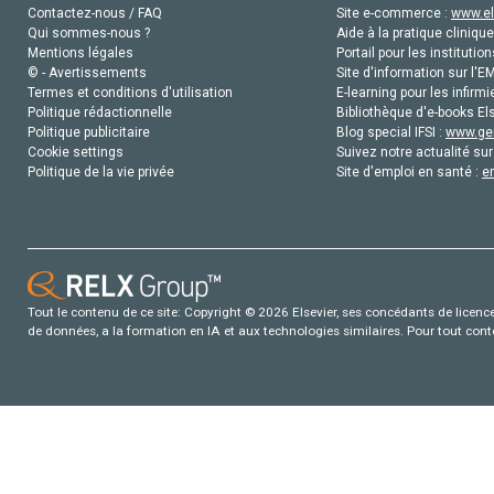
Contactez-nous / FAQ
Site e-commerce :
www.el
Qui sommes-nous ?
Aide à la pratique clinique
Mentions légales
Portail pour les institution
© - Avertissements
Site d'information sur l'E
Termes et conditions d'utilisation
E-learning pour les infirmi
Politique rédactionnelle
Bibliothèque d'e-books Els
Politique publicitaire
Blog special IFSI :
www.gen
Cookie settings
Suivez notre actualité sur
Politique de la vie privée
Site d'emploi en santé :
e
Tout le contenu de ce site: Copyright © 2026 Elsevier, ses concédants de licence e
de données, a la formation en IA et aux technologies similaires. Pour tout con