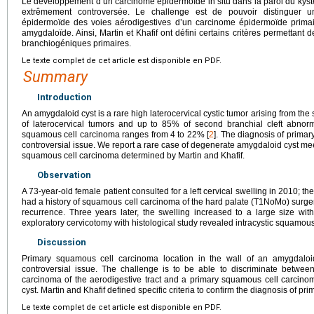
Le développement d’un carcinome épidermoïde in situ dans la paroi du kyste
extrêmement controversée. Le challenge est de pouvoir distinguer 
épidermoïde des voies aérodigestives d’un carcinome épidermoïde primai
amygdaloïde. Ainsi, Martin et Khafif ont défini certains critères permettant
branchiogéniques primaires.
Le texte complet de cet article est disponible en PDF.
Summary
Introduction
An amygdaloid cyst is a rare high laterocervical cystic tumor arising from the 
of laterocervical tumors and up to 85% of second branchial cleft abnorma
squamous cell carcinoma ranges from 4 to 22% [
2
]. The diagnosis of primar
controversial issue. We report a rare case of degenerate amygdaloid cyst meeti
squamous cell carcinoma determined by Martin and Khafif.
Observation
A 73-year-old female patient consulted for a left cervical swelling in 2010; 
had a history of squamous cell carcinoma of the hard palate (T1NoMo) surger
recurrence. Three years later, the swelling increased to a large size wi
exploratory cervicotomy with histological study revealed intracystic squamou
Discussion
Primary squamous cell carcinoma location in the wall of an amygdaloi
controversial issue. The challenge is to be able to discriminate betwee
carcinoma of the aerodigestive tract and a primary squamous cell carcino
cyst. Martin and Khafif defined specific criteria to confirm the diagnosis of p
Le texte complet de cet article est disponible en PDF.