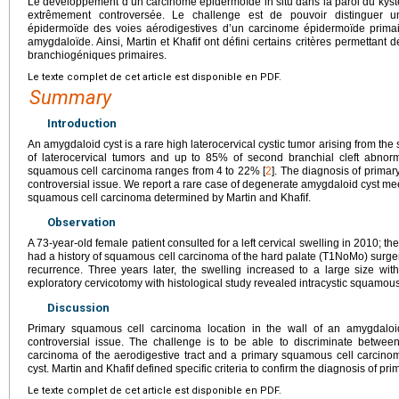
Le développement d’un carcinome épidermoïde in situ dans la paroi du kyste
extrêmement controversée. Le challenge est de pouvoir distinguer 
épidermoïde des voies aérodigestives d’un carcinome épidermoïde primai
amygdaloïde. Ainsi, Martin et Khafif ont défini certains critères permettant
branchiogéniques primaires.
Le texte complet de cet article est disponible en PDF.
Summary
Introduction
An amygdaloid cyst is a rare high laterocervical cystic tumor arising from the 
of laterocervical tumors and up to 85% of second branchial cleft abnorma
squamous cell carcinoma ranges from 4 to 22% [
2
]. The diagnosis of primar
controversial issue. We report a rare case of degenerate amygdaloid cyst meeti
squamous cell carcinoma determined by Martin and Khafif.
Observation
A 73-year-old female patient consulted for a left cervical swelling in 2010; 
had a history of squamous cell carcinoma of the hard palate (T1NoMo) surger
recurrence. Three years later, the swelling increased to a large size wi
exploratory cervicotomy with histological study revealed intracystic squamou
Discussion
Primary squamous cell carcinoma location in the wall of an amygdaloi
controversial issue. The challenge is to be able to discriminate betwee
carcinoma of the aerodigestive tract and a primary squamous cell carcino
cyst. Martin and Khafif defined specific criteria to confirm the diagnosis of p
Le texte complet de cet article est disponible en PDF.