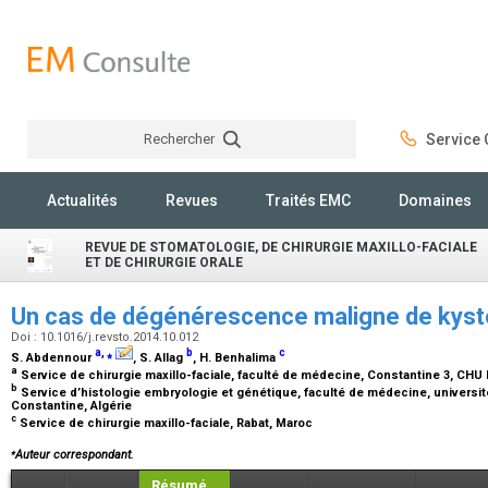
Rechercher
Service C
Rechercher
Actualités
Revues
Traités EMC
Domaines
REVUE DE STOMATOLOGIE, DE CHIRURGIE MAXILLO-FACIALE
ET DE CHIRURGIE ORALE
Un cas de dégénérescence maligne de kys
Doi : 10.1016/j.revsto.2014.10.012
a
,
⁎
b
c
S. Abdennour
, S. Allag
, H. Benhalima
a
Service de chirurgie maxillo-faciale, faculté de médecine, Constantine 3, CHU
b
Service d’histologie embryologie et génétique, faculté de médecine, universi
Constantine, Algérie
c
Service de chirurgie maxillo-faciale, Rabat, Maroc
⁎
Auteur correspondant.
Résumé