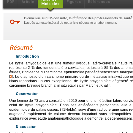
PDF
Article
Figures
Références
Mots clés
Bienvenue sur EM-consulte, la référence des professionnels de santé.
L’accès au texte intégral de cet article nécessite un abonnement.
Résumé
Introduction
Le kyste amygdaloïde est une tumeur kystique latéro-cervicale haute ra
représente 2 % des tumeurs latéro-cervicales, et jusqu’à 85 % des anomal
études, l’incidence du carcinome épidermoïde par dégénérescence maligne 
[
2
]. Le diagnostic d’un carcinome primaire ou de métastase intrakystique e
Nous rapportons un cas exceptionnel de kyste amygdaloïde dégénéré ré
carcinome kystique branchial in situ établis par Martin et Khafif.
Observation
Une femme de 73
ans a consulté en 2010 pour une tuméfaction latéro-cervica
celui de kyste amygdaloïde. Dans ses antécédents personnels, elle 
épidermoïde du palais osseux (T1NoMo), suivi d’une radiothérapie sans réci
augmenté rapidement de volume devenu important sans adénopathies cer
exploratrice avec étude anatomopathologique a démontré la dégénérescence
Discussion