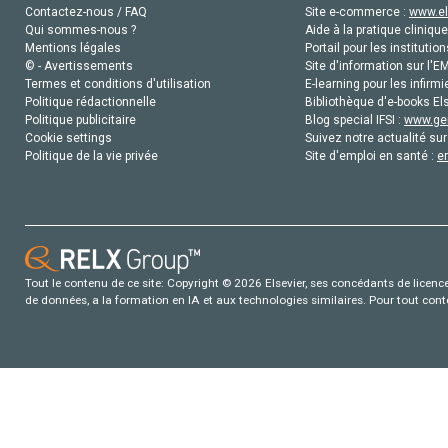
Contactez-nous / FAQ
Site e-commerce :
www.el
Qui sommes-nous ?
Aide à la pratique clinique
Mentions légales
Portail pour les institution
© - Avertissements
Site d'information sur l'E
Termes et conditions d'utilisation
E-learning pour les infirmi
Politique rédactionnelle
Bibliothèque d'e-books Els
Politique publicitaire
Blog special IFSI :
www.gen
Cookie settings
Suivez notre actualité sur
Politique de la vie privée
Site d'emploi en santé :
e
Tout le contenu de ce site: Copyright © 2026 Elsevier, ses concédants de licence e
de données, a la formation en IA et aux technologies similaires. Pour tout con