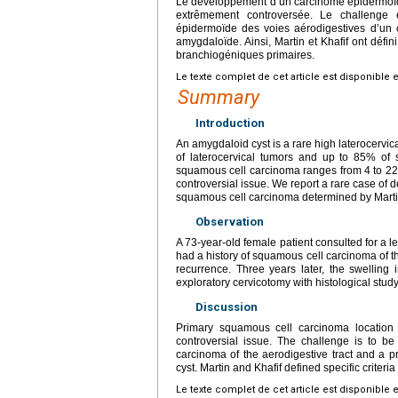
Le développement d’un carcinome épidermoïde 
extrêmement controversée. Le challenge 
épidermoïde des voies aérodigestives d’un 
amygdaloïde. Ainsi, Martin et Khafif ont défin
branchiogéniques primaires.
Le texte complet de cet article est disponible 
Summary
Introduction
An amygdaloid cyst is a rare high laterocervica
of laterocervical tumors and up to 85% of s
squamous cell carcinoma ranges from 4 to 22
controversial issue. We report a rare case of d
squamous cell carcinoma determined by Martin
Observation
A 73-year-old female patient consulted for a l
had a history of squamous cell carcinoma of t
recurrence. Three years later, the swelling
exploratory cervicotomy with histological stud
Discussion
Primary squamous cell carcinoma location 
controversial issue. The challenge is to b
carcinoma of the aerodigestive tract and a 
cyst. Martin and Khafif defined specific criter
Le texte complet de cet article est disponible 