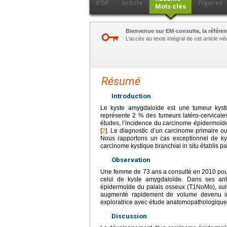
PDF
Article
Figures
Mots clés
Bienvenue sur EM-consulte, la référen
L’accès au texte intégral de cet article 
Résumé
Introduction
Le kyste amygdaloïde est une tumeur kystiq
représente 2 % des tumeurs latéro-cervicale
études, l’incidence du carcinome épidermoïd
[
2
]. Le diagnostic d’un carcinome primaire o
Nous rapportons un cas exceptionnel de ky
carcinome kystique branchial in situ établis par
Observation
Une femme de 73
ans a consulté en 2010 pour
celui de kyste amygdaloïde. Dans ses an
épidermoïde du palais osseux (T1NoMo), suivi
augmenté rapidement de volume devenu imp
exploratrice avec étude anatomopathologique
Discussion