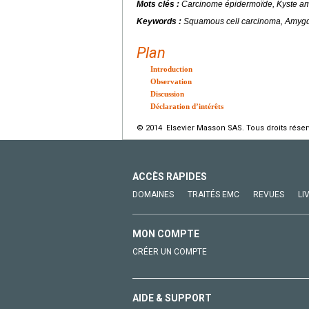
Mots clés :
Carcinome épidermoïde, Kyste amy
Keywords :
Squamous cell carcinoma, Amygd
Plan
Introduction
Observation
Discussion
Déclaration d’intérêts
© 2014 Elsevier Masson SAS. Tous droits réser
ACCÈS RAPIDES
DOMAINES
TRAITÉS EMC
REVUES
LI
MON COMPTE
CRÉER UN COMPTE
AIDE & SUPPORT