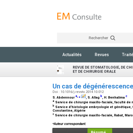
Rechercher
Actualités
Revues
Trait
REVUE DE STOMATOLOGIE, DE CH
ET DE CHIRURGIE ORALE
Un cas de dégénérescence
Doi : 10.1016/j.revsto.2014.10.012
a
,
⁎
b
c
S. Abdennour
, S. Allag
, H. Benhalima
a
Service de chirurgie maxillo-faciale, faculté d
b
Service d’histologie embryologie et génétique, 
Constantine, Algérie
c
Service de chirurgie maxillo-faciale, Rabat, Mar
⁎
Auteur correspondant.
Résumé