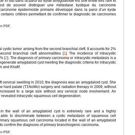
in situ dans la paroi du kyste amygdaloïde est une entité très rare et
est de pouvoir distinguer une métastase kystique du carcinome
carcinome épidermoïde primaire développé dans la paroi d’un kyste
i certains critères permettant de confirmer le diagnostic de carcinomes
en PDF.
l cystic tumor arising from the second branchial cleft. It accounts for 2%
econd branchial cleft abnormalities [
1
]. The incidence of intracystic
% [
2
]. The diagnosis of primary carcinoma or intracystic metastasis is a
egenerate amygdaloid cyst meeting the diagnostic criteria for intracystic
 and Khafif.
eft cervical swelling in 2010; the diagnosis was an amygdaloid cyst. She
he hard palate (T1NoMo) surgery and radiation therapy in 2009, without
 increased to a large size without any cervical node involvement. An
y revealed intracystic squamous cell degeneration.
in the wall of an amygdaloid cyst is extremely rare and a highly
e able to discriminate between a cystic metastasis of squamous cell
primary squamous cell carcinoma located in the wall of an amygdaloid
ia to confirm the diagnosis of primary branchiogenic carcinoma.
en PDF.