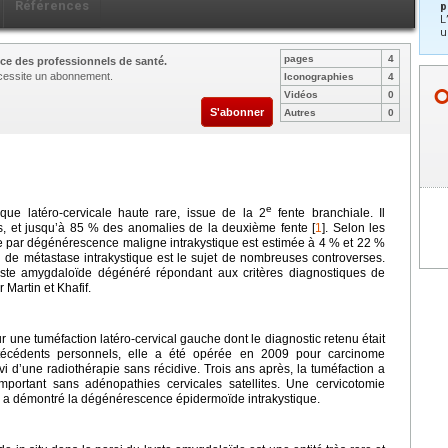
Références
p
L
u
pages
4
ce des professionnels de santé.
nécessite un abonnement.
Iconographies
4
Vidéos
0
S'abonner
Autres
0
e
ue latéro-cervicale haute rare, issue de la 2
fente branchiale. Il
s, et jusqu’à 85 % des anomalies de la deuxième fente [
1
]. Selon les
e par dégénérescence maligne intrakystique est estimée à 4 % et 22 %
u de métastase intrakystique est le sujet de nombreuses controverses.
ste amygdaloïde dégénéré répondant aux critères diagnostiques de
 Martin et Khafif.
 une tuméfaction latéro-cervical gauche dont le diagnostic retenu était
técédents personnels, elle a été opérée en 2009 pour carcinome
 d’une radiothérapie sans récidive. Trois ans après, la tuméfaction a
ortant sans adénopathies cervicales satellites. Une cervicotomie
 a démontré la dégénérescence épidermoïde intrakystique.