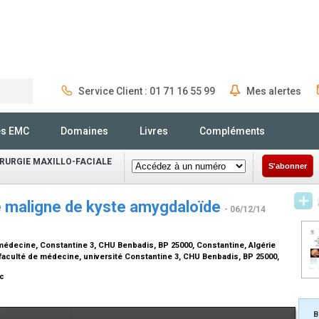
Service Client : 01 71 16 55 99
Mes alertes
Rechercher
és EMC
Domaines
Livres
Compléments
IRURGIE MAXILLO-FACIALE
S'abonner
 maligne de kyste amygdaloïde
- 06/12/14
e médecine, Constantine 3, CHU Benbadis, BP 25000, Constantine, Algérie
faculté de médecine, université Constantine 3, CHU Benbadis, BP 25000,
oc
B