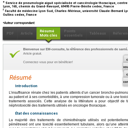
e
Service de pneumologie aiguë spécialisée et cancérologie thoracique, centre 
Lyon, 165, chemin du Grand-Revoyet, 69495 Pierre-Bénite cedex, France
f
Faculté de médecine Lyon Sud, Charles-Mérieux, université Claude-Bernard Lyo
Oullins cedex, France
⁎
Auteur correspondant.
Résumé
Points
PDF
Article
Tableaux
Référen
Mots clés
essentiels
Bienvenue sur EM-consulte, la référence des professionnels de santé.
Article gratuit.
c
Connectez-vous pour en bénéficier!
vo
Résumé
co
Introduction
L’insuffisance rénale chez les patients atteints d’un cancer broncho-pulmonair
au patient et à ses comorbidités, à une compression tumorale ou à une toxici
traitements associés. Cette analyse de la littérature a pour objectif de
néphrotoxicité des traitements utilisés en oncologie thoracique.
État des connaissances
La majorité des traitements de chimiothérapie utilisés est potentiellem
pémétrexed ont une toxicité essentiellement tubulaire, alors qu’une atteint