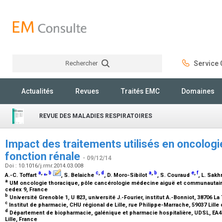
Rechercher
Service C
Rechercher
Actualités
Revues
Traités EMC
Domaines
REVUE DES MALADIES RESPIRATOIRES
Impact des traitements utilisés en oncologie
fonction rénale
- 09/12/14
Doi : 10.1016/j.rmr.2014.03.008
a
,
⁎
,
b
c
,
d
a
,
b
e
,
f
A.-C. Toffart
, S. Belaiche
, D. Moro-Sibilot
, S. Couraud
, L. Sakh
a
UM oncologie thoracique, pôle cancérologie médecine aiguë et communautaire
cedex 9, France
b
Université Grenoble 1, U 823, université J.-Fourier, institut A.-Bonniot, 38706 
c
Institut de pharmacie, CHU régional de Lille, rue Philippe-Marrache, 59037 Lill
d
Département de biopharmacie, galénique et pharmacie hospitalière, UDSL, EA448
Lille, France