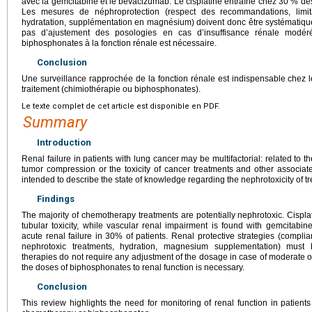
avec la gemcitabine et le bévacizumab. Le cisplatine entraîne chez 30 % des
Les mesures de néphroprotection (respect des recommandations, limita
hydratation, supplémentation en magnésium) doivent donc être systématique
pas d’ajustement des posologies en cas d’insuffisance rénale modé
biphosphonates à la fonction rénale est nécessaire.
Conclusion
Une surveillance rapprochée de la fonction rénale est indispensable chez l
traitement (chimiothérapie ou biphosphonates).
Le texte complet de cet article est disponible en PDF.
Summary
Introduction
Renal failure in patients with lung cancer may be multifactorial: related to th
tumor compression or the toxicity of cancer treatments and other associate
intended to describe the state of knowledge regarding the nephrotoxicity of t
Findings
The majority of chemotherapy treatments are potentially nephrotoxic. Cispl
tubular toxicity, while vascular renal impairment is found with gemcitabin
acute renal failure in 30% of patients. Renal protective strategies (compli
nephrotoxic treatments, hydration, magnesium supplementation) must 
therapies do not require any adjustment of the dosage in case of moderate or
the doses of biphosphonates to renal function is necessary.
Conclusion
This review highlights the need for monitoring of renal function in patient