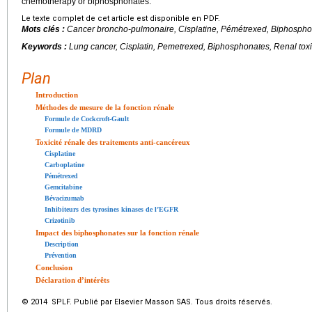
chemotherapy or biphosphonates.
Le texte complet de cet article est disponible en PDF.
Mots clés :
Cancer broncho-pulmonaire, Cisplatine, Pémétrexed, Biphosphon
Keywords :
Lung cancer, Cisplatin, Pemetrexed, Biphosphonates, Renal toxi
Plan
Introduction
Méthodes de mesure de la fonction rénale
Formule de Cockcroft-Gault
Formule de MDRD
Toxicité rénale des traitements anti-cancéreux
Cisplatine
Carboplatine
Pémétrexed
Gemcitabine
Bévacizumab
Inhibiteurs des tyrosines kinases de l’EGFR
Crizotinib
Impact des biphosphonates sur la fonction rénale
Description
Prévention
Conclusion
Déclaration d’intérêts
© 2014 SPLF. Publié par Elsevier Masson SAS. Tous droits réservés.