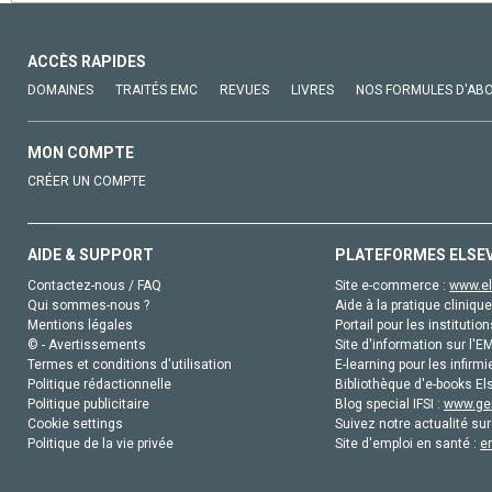
ACCÈS RAPIDES
DOMAINES
TRAITÉS EMC
REVUES
LIVRES
NOS FORMULES D'AB
MON COMPTE
CRÉER UN COMPTE
AIDE & SUPPORT
PLATEFORMES ELSE
Contactez-nous / FAQ
Site e-commerce :
www.el
Qui sommes-nous ?
Aide à la pratique clinique
Mentions légales
Portail pour les institution
© - Avertissements
Site d'information sur l'E
Termes et conditions d'utilisation
E-learning pour les infirmi
Politique rédactionnelle
Bibliothèque d'e-books Els
Politique publicitaire
Blog special IFSI :
www.gen
Cookie settings
Suivez notre actualité sur
Politique de la vie privée
Site d'emploi en santé :
e