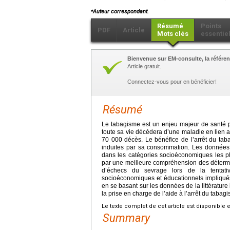
⁎
Auteur correspondant.
Résumé
Points
PDF
Article
Mots clés
essentie
Bienvenue sur EM-consulte, la référen
Article gratuit.
Connectez-vous pour en bénéficier!
Résumé
Le tabagisme est un enjeu majeur de santé 
toute sa vie décédera d’une maladie en lien 
70 000 décès. Le bénéfice de l’arrêt du taba
induites par sa consommation. Les données
dans les catégories socioéconomiques les plu
par une meilleure compréhension des détermin
d’échecs du sevrage lors de la tentative
socioéconomiques et éducationnels impliqués 
en se basant sur les données de la littérature
la prise en charge de l’aide à l’arrêt du taba
Le texte complet de cet article est disponible 
Summary