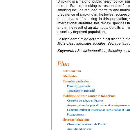
Smoking is a major of public health policy issu
use. In France, smoking is responsible for 
smoking include reduced mortality and morbid
prevalence of smoking in the lowest socioeco
determinants of smoking in this population, 
international literature, this review specifie
and in the result of an attempt to quit. Its a
a socially deprived population.
Le texte complet de cet article est disponible 
Mots clés :
Inégalités sociales, Sevrage tab
Keywords :
Social inequalities, Smoking ces
Plan
Introduction
Méthodes
Données générales
Pauvreté, précarité
Tabagisme et précarité
Politique de lutte contre le tabagisme
Contrôle du tabac en France
Augmentation du prix du tabac et conséquences s
Communication et information sur le tabac et l’arr
Pictogrammes
Sevrage tabagique
Circonstances et vécu de l’arrêt
Arrêt du tabagisme