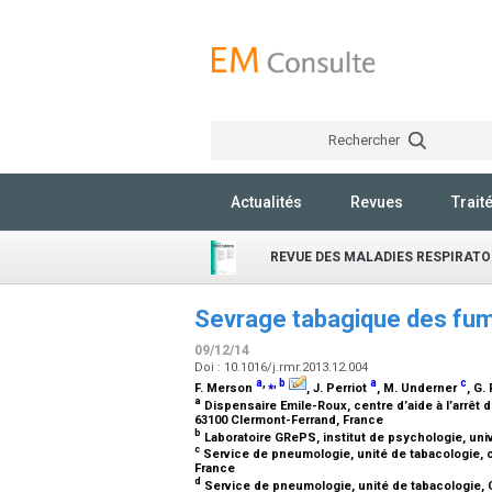
Rechercher
Actualités
Revues
Trait
REVUE DES MALADIES RESPIRATO
Sevrage tabagique des fume
09/12/14
Doi : 10.1016/j.rmr.2013.12.004
a
,
⁎
,
b
a
c
F. Merson
, J. Perriot
, M. Underner
, G.
a
Dispensaire Emile-Roux, centre d’aide à l’arrêt 
63100 Clermont-Ferrand, France
b
Laboratoire GRePS, institut de psychologie, uni
c
Service de pneumologie, unité de tabacologie, ce
France
d
Service de pneumologie, unité de tabacologie, 