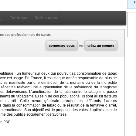
p
Tableaux
Références
ls
ce des professionnels de santé.
connectez-vous
ou
créez un compte
publique ; un fumeur sur deux qui poursuit sa consommation de tabac
avec cet usage. En France, il est chaque année responsable de plus de
c se manifeste par une diminution de la mortalité ou de la morbidité
 récentes relèvent une augmentation de la prévalence du tabagisme
s défavorisées. L’amélioration de la lutte contre le tabagisme passe
ants du tabagisme au sein de ces populations. Ils sont aussi facteurs
 d’arrêt. Cette revue générale précise les différents facteurs
dans la consommation de tabac ou le résultat de la tentative d’arrêt,
 internationale. Son objectif est de proposer des voies d’optimisation de
gisme des publics socialement défavorisés.
en PDF.