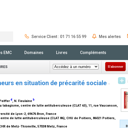
Service Client : 01 71 16 55 99
Mes alertes
Rechercher
és EMC
Domaines
Livres
Compléments
IRES
S'abonner
urs en situation de précarité sociale
-
d
b
 Peiffer
, N. Fieulaine
du tabagisme, centre de lutte antituberculeuse (CLAT 63), 11, rue Vaucanson,
versité de Lyon-2, 69676 Bron, France
ntre de lutte antituberculeuse (CLAT 86), CHU de Poitiers, 86021 Poitiers,
B
CHR de Metz-Thionville, 57038 Metz, France