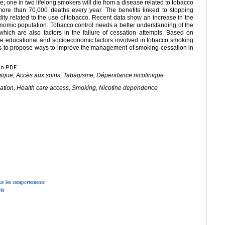
e; one in two lifelong smokers will die from a disease related to tobacco
more than 70,000 deaths every year. The benefits linked to stopping
ity related to the use of tobacco. Recent data show an increase in the
nomic population. Tobacco control needs a better understanding of the
which are also factors in the failure of cessation attempts. Based on
s the educational and socioeconomic factors involved in tobacco smoking
im is to propose ways to improve the management of smoking cessation in
en PDF.
agique, Accès aux soins, Tabagisme, Dépendance nicotinique
sation, Health care access, Smoking, Nicotine dependence
ur les comportements
êt