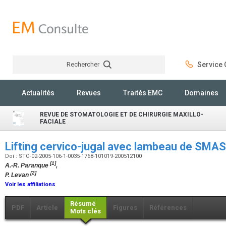
Rechercher
Service C
Rechercher
Actualités
Revues
Traités EMC
Domaines
REVUE DE STOMATOLOGIE ET DE CHIRURGIE MAXILLO-
FACIALE
Lifting cervico-jugal avec lambeau de SMA
Doi : STO-02-2005-106-1-0035-1768-101019-200512100
[1]
A.-R. Paranque
,
[2]
P. Levan
Voir les affiliations
Résumé
PDF
Article
Figures
Références
Mots clés