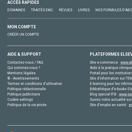
ACCÈS RAPIDES
DOMAINES
TRAITÉS EMC
REVUES
LIVRES
NOS FORMULES D'AB
MON COMPTE
CRÉER UN COMPTE
AIDE & SUPPORT
PLATEFORMES ELSE
Contactez-nous / FAQ
Site e-commerce :
www.el
Qui sommes-nous ?
Aide à la pratique clinique
Mentions légales
Portail pour les institution
© - Avertissements
Site d'information sur l'E
Termes et conditions d'utilisation
E-learning pour les infirmi
Politique rédactionnelle
Bibliothèque d'e-books Els
Politique publicitaire
Blog special IFSI :
www.gen
Cookie settings
Suivez notre actualité sur
Politique de la vie privée
Site d'emploi en santé :
e