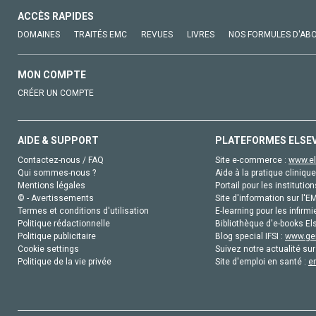
ACCÈS RAPIDES
DOMAINES
TRAITÉS EMC
REVUES
LIVRES
NOS FORMULES D'AB
MON COMPTE
CRÉER UN COMPTE
AIDE & SUPPORT
PLATEFORMES ELSE
Contactez-nous / FAQ
Site e-commerce :
www.el
Qui sommes-nous ?
Aide à la pratique clinique
Mentions légales
Portail pour les institution
© - Avertissements
Site d'information sur l'E
Termes et conditions d'utilisation
E-learning pour les infirmi
Politique rédactionnelle
Bibliothèque d'e-books Els
Politique publicitaire
Blog special IFSI :
www.gen
Cookie settings
Suivez notre actualité sur
Politique de la vie privée
Site d'emploi en santé :
e