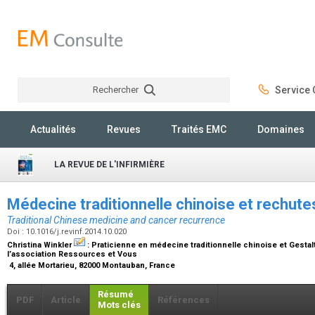
Rechercher
Service C
Rechercher
Actualités
Revues
Traités EMC
Domaines
LA REVUE DE L'INFIRMIÈRE
Médecine traditionnelle chinoise et rechut
Traditional Chinese medicine and cancer recurrence
Doi : 10.1016/j.revinf.2014.10.020
Christina Winkler
:
Praticienne en médecine traditionnelle chinoise et Gestal
l’association Ressources et Vous
4, allée Mortarieu, 82000 Montauban, France
Résumé
PDF
Article
Références
Mots clés