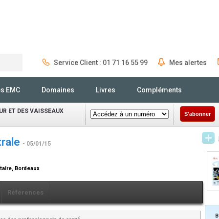
Service Client : 01 71 16 55 99
Mes alertes
Rechercher
és EMC
Domaines
Livres
Compléments
UR ET DES VAISSEAUX
S'abonner
trale
- 05/01/15
itaire, Bordeaux
Références
B