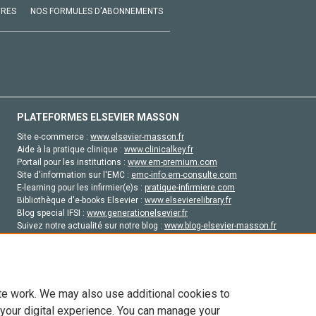
VRES
NOS FORMULES D'ABONNEMENTS
PLATEFORMES ELSEVIER MASSON
Site e-commerce :
www.elsevier-masson.fr
Aide à la pratique clinique :
www.clinicalkey.fr
Portail pour les institutions :
www.em-premium.com
Site d'information sur l'EMC :
emc-info.em-consulte.com
E-learning pour les infirmier(e)s :
pratique-infirmiere.com
Bibliothèque d'e-books Elsevier :
www.elsevierelibrary.fr
Blog special IFSI :
www.generationelsevier.fr
Suivez notre actualité sur notre blog :
www.blog-elsevier-masson.fr
Site d'emploi en santé :
emploisante.com
te work. We may also use additional cookies to
 your digital experience. You can manage your