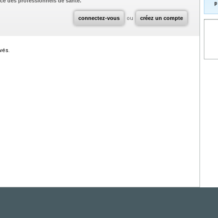
ce des professionnels de santé.
p
connectez-vous
ou
créez un compte
vés.