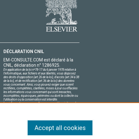
DÉCLARATION CNIL
EM-CONSULTE.COM est déclaré à la
CNIL, déclaration n° 1286925.
En application de la loi nº78-17 du 6 janvier 1978 relative à
l'informatique, aux fichiers et aux libertés, vous disposez
des droits d'opposition (art.26 de la loi), d'accès (art.34 à 38
de la loi), et de rectification (art.36 de la loi) des données
vous concernant. Ainsi, vous pouvez exiger que soient
rectifiées, complétées, clarifiées, mises à jour ou effacées
les informations vous concernant qui sont inexactes,
incomplètes, équivoques, périmées ou dont la collecte ou
l'utilisation ou la conservation est interdite.
Les informations personnelles concernant les visiteurs de
notre site, y compris leur identité, sont confidentielles.
Le responsable du site s'engage sur l'honneur à respecter
les conditions légales de confidentialité applicables en
France et à ne pas divulguer ces informations à des tiers.
Accept all cookies