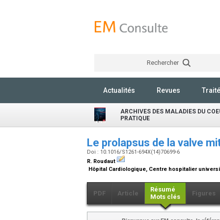
Rechercher
Actualités
Revues
Trait
ARCHIVES DES MALADIES DU COE
PRATIQUE
Le prolapsus de la valve mi
Doi : 10.1016/S1261-694X(14)70699-6
R. Roudaut
Hôpital Cardiologique, Centre hospitalier univers
Résumé
PDF
Article
Figures
Mots clés