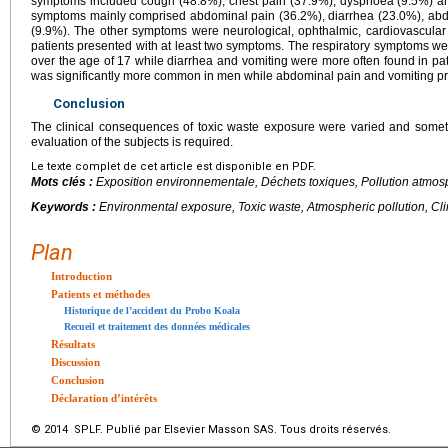
symptoms included cough (48.8%), chest pain (37.9%), dyspnoea (9.5%) an
symptoms mainly comprised abdominal pain (36.2%), diarrhea (23.0%), abd
(9.9%). The other symptoms were neurological, ophthalmic, cardiovascula
patients presented with at least two symptoms. The respiratory symptoms were
over the age of 17 while diarrhea and vomiting were more often found in pat
was significantly more common in men while abdominal pain and vomiting 
Conclusion
The clinical consequences of toxic waste exposure were varied and some
evaluation of the subjects is required.
Le texte complet de cet article est disponible en PDF.
Mots clés :
Exposition environnementale, Déchets toxiques, Pollution atmos
Keywords :
Environmental exposure, Toxic waste, Atmospheric pollution, Cl
Plan
Introduction
Patients et méthodes
Historique de l’accident du Probo Koala
Recueil et traitement des données médicales
Résultats
Discussion
Conclusion
Déclaration d’intérêts
© 2014 SPLF. Publié par Elsevier Masson SAS. Tous droits réservés.