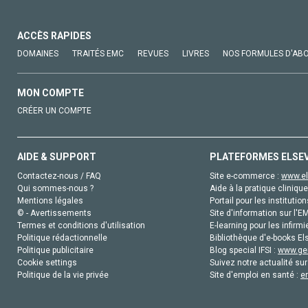
ACCÈS RAPIDES
DOMAINES
TRAITÉS EMC
REVUES
LIVRES
NOS FORMULES D'AB
MON COMPTE
CRÉER UN COMPTE
AIDE & SUPPORT
PLATEFORMES ELSE
Contactez-nous / FAQ
Site e-commerce :
www.el
Qui sommes-nous ?
Aide à la pratique clinique
Mentions légales
Portail pour les institution
© - Avertissements
Site d'information sur l'E
Termes et conditions d'utilisation
E-learning pour les infirmi
Politique rédactionnelle
Bibliothèque d'e-books Els
Politique publicitaire
Blog special IFSI :
www.gen
Cookie settings
Suivez notre actualité sur
Politique de la vie privée
Site d'emploi en santé :
e