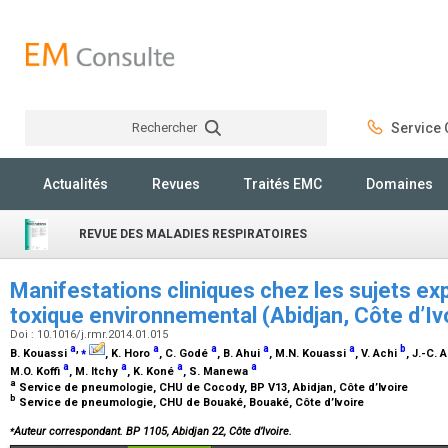
Rechercher
Service C
Rechercher
Actualités
Revues
Traités EMC
Domaines
REVUE DES MALADIES RESPIRATOIRES
Manifestations cliniques chez les sujets ex
toxique environnemental (Abidjan, Côte d’I
Doi : 10.1016/j.rmr.2014.01.015
a
,
⁎
a
a
a
a
b
B. Kouassi
, K. Horo
, C. Godé
, B. Ahui
, M.N. Kouassi
, V. Achi
, J.-C.
a
a
a
a
M.O. Koffi
, M. Itchy
, K. Koné
, S. Manewa
a
Service de pneumologie, CHU de Cocody, BP V13, Abidjan, Côte d’Ivoire
b
Service de pneumologie, CHU de Bouaké, Bouaké, Côte d’Ivoire
⁎
Auteur correspondant. BP 1105, Abidjan 22, Côte d’Ivoire.