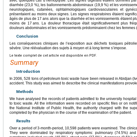
avec quelques cas d’hémoptysie. Les signes digestifs étaient dominés par
diarrhée (23,0 %), les ballonnements abdominaux (19,9 %) et les vomissemen
neurologiques, cutanées, ophtalmologiques cardiovasculaires et gyn
présentaient au moins deux signes. Les signes respiratoires étaient signific
âgés de plus de 17
ans alors que la diarrhée et les vomissements étaient pl
moins de 17
ans. La douleur thoracique était significativement plus f
douleurs abdominales et les vomissements prédominaient chez les femmes 
Conclusion
Les conséquences cliniques de l’exposition aux déchets toxiques pétroliers
sévère. Une réévaluation des sujets à moyen et à long terme s’impose.
Le texte complet de cet article est disponible en PDF.
Summary
Introduction
In 2006, 528 tons of petroleum toxic waste have been released in Abidjan (I
accident. This study was aimed to describe the clinical manifestations provok
Methods
We have analysed the records of patients admitted to the university hospita
to toxic waste. All the information were recorded on specific files or on notif
the National Institute of Public Health, the authority charged with the supe
completed by the physician in the course of the examination of the patient.
Results
Over a period of 3-month-period, 10,598 patients were examined. The clinical
They were dominated by respiratory symptoms: pulmonary (74.5%) and 