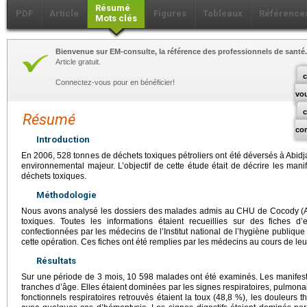
Résumé
PDF
Article
Figures
Tableaux
Référence
Mots clés
Bienvenue sur EM-consulte, la référence des professionnels de santé.
Article gratuit.
c
Connectez-vous pour en bénéficier!
vo
Résumé
co
Introduction
En 2006, 528 tonnes de déchets toxiques pétroliers ont été déversés à Abidja
environnemental majeur. L’objectif de cette étude était de décrire les man
déchets toxiques.
Méthodologie
Nous avons analysé les dossiers des malades admis au CHU de Cocody (Abi
toxiques. Toutes les informations étaient recueillies sur des fiches d
confectionnées par les médecins de l’Institut national de l’hygiène publique
cette opération. Ces fiches ont été remplies par les médecins au cours de le
Résultats
Sur une période de 3 mois, 10 598 malades ont été examinés. Les manifesta
tranches d’âge. Elles étaient dominées par les signes respiratoires, pulmona
fonctionnels respiratoires retrouvés étaient la toux (48,8 %), les douleurs 