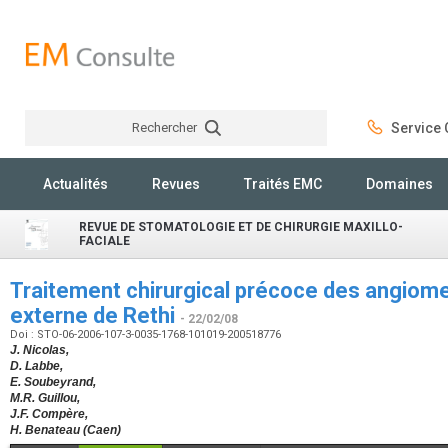
Rechercher
Service C
Rechercher
Actualités
Revues
Traités EMC
Domaines
REVUE DE STOMATOLOGIE ET DE CHIRURGIE MAXILLO-
FACIALE
Traitement chirurgical précoce des angiome
externe de Rethi
- 22/02/08
Doi : STO-06-2006-107-3-0035-1768-101019-200518776
J. Nicolas,
D. Labbe,
E. Soubeyrand,
M.R. Guillou,
J.F. Compère,
H. Benateau (Caen)