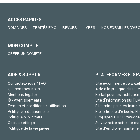
ACCÈS RAPIDES
DOMAINES
TRAITÉS EMC
REVUES
LIVRES
NOS FORMULES D'AB
MON COMPTE
CRÉER UN COMPTE
AIDE & SUPPORT
PLATEFORMES ELSE
Contactez-nous / FAQ
Site e-commerce :
www.el
Qui sommes-nous ?
Aide à la pratique clinique
Mentions légales
Portail pour les institution
© - Avertissements
Site d'information sur l'E
Termes et conditions d'utilisation
E-learning pour les infirmi
Politique rédactionnelle
Bibliothèque d'e-books Els
Politique publicitaire
Blog special IFSI :
www.gen
Cookie settings
Suivez notre actualité sur
Politique de la vie privée
Site d'emploi en santé :
e