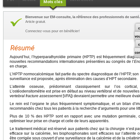
Mots clés
Bienvenue sur EM-consulte, la référence des professionnels de santé.
Article gratuit.
c
Connectez-vous pour en bénéficier!
vo
Résumé
co
Aujourd’hui, l’hyperparathyroïdie primaire (HPTP) est fréquemment diagn
nouvelles recommandations internationales présentées au congrès de l’
End
en charge.
L’HPTP normocalcémique fait partie du spectre diagnostique de l’HPTP, son h
surveillance est proposée, après élimination des causes d’HPT secondaire.
L’atteinte osseuse, prédominant classiquement sur l’os cortical,
L’ostéodensitométrie est prise en défaut au niveau vertébral et de nouvelle
vertebral fracture assessement
[VFA]) devraient permettre une meilleure évalu
Le rein est l’organe le plus fréquemment symptomatique, et un bilan d’ima
recommandés chez tous les patients à la recherche d’arguments pour une li
Plus de 10 % des HPTP sont en rapport avec une mutation germinale, ces
optimiser leur prise en charge et celle de leurs apparentés.
Le traitement médical est réservé aux patients chez qui la chirurgie n’est pa
efficace sur la calcémie, les bisphosphonates sont efficaces sur l’atteint
être corrigée sous couvert d’une surveillance de la calcémie et de la créatinin