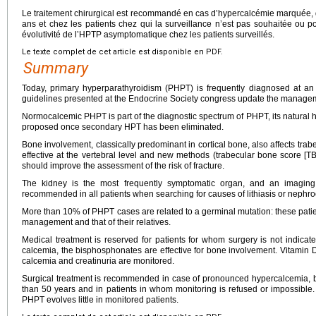
Le traitement chirurgical est recommandé en cas d’hypercalcémie marquée, d
ans et chez les patients chez qui la surveillance n’est pas souhaitée ou p
évolutivité de l’HPTP asymptomatique chez les patients surveillés.
Le texte complet de cet article est disponible en PDF.
Summary
Today, primary hyperparathyroidism (PHPT) is frequently diagnosed at an
guidelines presented at the Endocrine Society congress update the manageme
Normocalcemic PHPT is part of the diagnostic spectrum of PHPT, its natural h
proposed once secondary HPT has been eliminated.
Bone involvement, classically predominant in cortical bone, also affects tra
effective at the vertebral level and new methods (trabecular bone score [TB
should improve the assessment of the risk of fracture.
The kidney is the most frequently symptomatic organ, and an imaging
recommended in all patients when searching for causes of lithiasis or nephro
More than 10% of PHPT cases are related to a germinal mutation: these patien
management and that of their relatives.
Medical treatment is reserved for patients for whom surgery is not indicated
calcemia, the bisphosphonates are effective for bone involvement. Vitamin 
calcemia and creatinuria are monitored.
Surgical treatment is recommended in case of pronounced hypercalcemia, b
than 50 years and in patients in whom monitoring is refused or impossibl
PHPT evolves little in monitored patients.