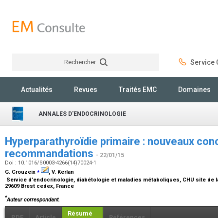
Rechercher
Service C
Rechercher
Actualités
Revues
Traités EMC
Domaines
ANNALES D'ENDOCRINOLOGIE
Hyperparathyroïdie primaire : nouveaux con
recommandations
- 22/01/15
Doi : 10.1016/S0003-4266(14)70024-1
⁎
G. Crouzeix
, V. Kerlan
Service d’endocrinologie, diabétologie et maladies métaboliques, CHU site de 
29609 Brest cedex, France
*
Auteur correspondant.
Résumé
PDF
Article
Références