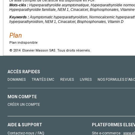
Le texte complet de cet article est disponible en PDF.
Mots-clés :
Hyperparathyroïdie asymptomatique, Hyperparathyroïdie normoc
Hyperparathyroïdie familiale, NEM 1, Cinacalcet, Bisphosphonates, Vitamine
Keywords :
Asymptomatic hyperparathyroidism, Normocalcemic hyperparathy
hyperparathyroidism, NEM 1, Cinacalcet, Bisphosphonates, Vitamin D
Plan
Plan indisponible
© 2014 Elsevier Masson SAS. Tous droits réservés.
ACCÈS RAPIDES
DOMAINES
TRAITÉS EMC
REVUES
LIVRES
NOS FORMULES D'AB
MON COMPTE
CRÉER UN COMPTE
AIDE & SUPPORT
PLATEFORMES ELSE
Contactez-nous / FAQ
Site e-commerce :
www.el