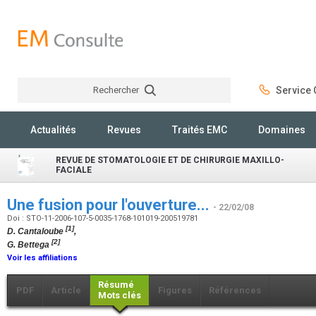
Rechercher
Service C
Rechercher
Actualités
Revues
Traités EMC
Domaines
REVUE DE STOMATOLOGIE ET DE CHIRURGIE MAXILLO-
FACIALE
Une fusion pour l'ouverture...
- 22/02/08
Doi : STO-11-2006-107-5-0035-1768-101019-200519781
[1]
D. Cantaloube
,
[2]
G. Bettega
Voir les affiliations
Résumé
PDF
Article
Figures
Références
Mots clés