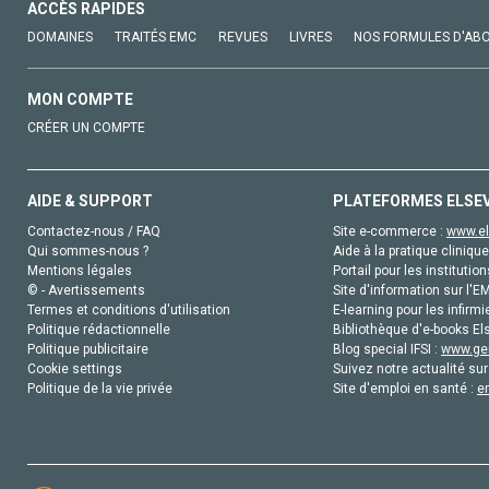
ACCÈS RAPIDES
DOMAINES
TRAITÉS EMC
REVUES
LIVRES
NOS FORMULES D'AB
MON COMPTE
CRÉER UN COMPTE
AIDE & SUPPORT
PLATEFORMES ELSE
Contactez-nous / FAQ
Site e-commerce :
www.el
Qui sommes-nous ?
Aide à la pratique clinique
Mentions légales
Portail pour les institution
© - Avertissements
Site d'information sur l'E
Termes et conditions d'utilisation
E-learning pour les infirmi
Politique rédactionnelle
Bibliothèque d'e-books Els
Politique publicitaire
Blog special IFSI :
www.gen
Cookie settings
Suivez notre actualité sur
Politique de la vie privée
Site d'emploi en santé :
e