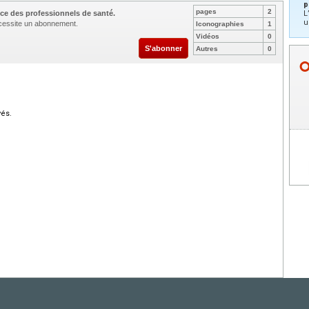
p
pages
2
ce des professionnels de santé.
L
u
nécessite un abonnement.
Iconographies
1
Vidéos
0
S'abonner
Autres
0
vés.