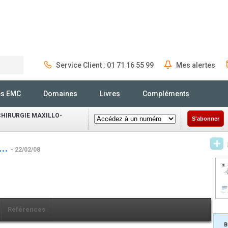
Service Client : 01 71 16 55 99
Mes alertes
Rechercher
és EMC
Domaines
Livres
Compléments
CHIRURGIE MAXILLO-
S'abonner
...
- 22/02/08
1
Références
B