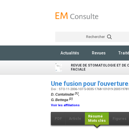
Rechercher
Actualités
Revues
Trait
REVUE DE STOMATOLOGIE ET DE 
FACIALE
Une fusion pour l'ouverture
Doi : STO-11-2006-107-5-0035-1768-101019-20051978
[1]
D. Cantaloube
,
[2]
G. Bettega
Voir les affiliations
Résumé
PDF
Article
Figures
Mots clés