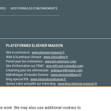
VRES
NOS FORMULES D'ABONNEMENTS
PLATEFORMES ELSEVIER MASSON
Site e-commerce :
www.elsevier-masson.fr
Aide à la pratique clinique :
www.clinicalkey.fr
Portail pour les institutions :
www.em-premium.com
Site d'information sur l'EMC :
emc-info.em-consulte.com
E-learning pour les infirmier(e)s :
pratique-infirmiere.com
Bibliothèque d'e-books Elsevier :
www.elsevierelibrary.fr
Blog special IFSI :
www.generationelsevier.fr
Suivez notre actualité sur notre blog :
www.blog-elsevier-masson.fr
Site d'emploi en santé :
emploisante.com
te work. We may also use additional cookies to