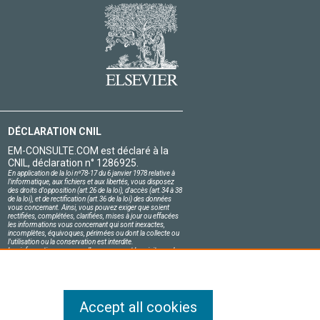
DÉCLARATION CNIL
EM-CONSULTE.COM est déclaré à la
CNIL, déclaration n° 1286925.
En application de la loi nº78-17 du 6 janvier 1978 relative à
l'informatique, aux fichiers et aux libertés, vous disposez
des droits d'opposition (art.26 de la loi), d'accès (art.34 à 38
de la loi), et de rectification (art.36 de la loi) des données
vous concernant. Ainsi, vous pouvez exiger que soient
rectifiées, complétées, clarifiées, mises à jour ou effacées
les informations vous concernant qui sont inexactes,
incomplètes, équivoques, périmées ou dont la collecte ou
l'utilisation ou la conservation est interdite.
Les informations personnelles concernant les visiteurs de
notre site, y compris leur identité, sont confidentielles.
Le responsable du site s'engage sur l'honneur à respecter
les conditions légales de confidentialité applicables en
France et à ne pas divulguer ces informations à des tiers.
Accept all cookies