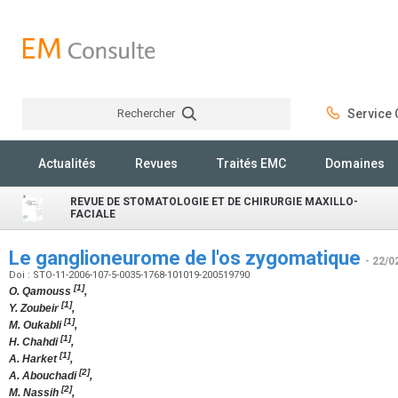
Rechercher
Service C
Rechercher
Actualités
Revues
Traités EMC
Domaines
REVUE DE STOMATOLOGIE ET DE CHIRURGIE MAXILLO-
FACIALE
Le ganglioneurome de l'os zygomatique
- 22/0
Doi : STO-11-2006-107-5-0035-1768-101019-200519790
[1]
O. Qamouss
,
[1]
Y. Zoubeir
,
[1]
M. Oukabli
,
[1]
H. Chahdi
,
[1]
A. Harket
,
[2]
A. Abouchadi
,
[2]
M. Nassih
,