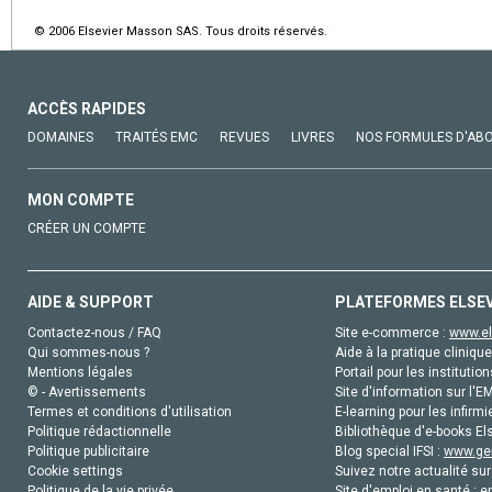
© 2006 Elsevier Masson SAS. Tous droits réservés.
ACCÈS RAPIDES
DOMAINES
TRAITÉS EMC
REVUES
LIVRES
NOS FORMULES D'AB
MON COMPTE
CRÉER UN COMPTE
AIDE & SUPPORT
PLATEFORMES ELSE
Contactez-nous / FAQ
Site e-commerce :
www.el
Qui sommes-nous ?
Aide à la pratique clinique
Mentions légales
Portail pour les institution
© - Avertissements
Site d'information sur l'E
Termes et conditions d'utilisation
E-learning pour les infirmi
Politique rédactionnelle
Bibliothèque d'e-books Els
Politique publicitaire
Blog special IFSI :
www.gen
Cookie settings
Suivez notre actualité sur
Politique de la vie privée
Site d'emploi en santé :
e