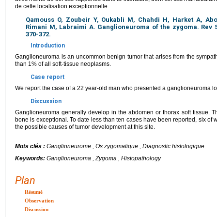
de cette localisation exceptionnelle.
Qamouss O, Zoubeir Y, Oukabli M, Chahdi H, Harket A, Abo
Rimani M, Labraimi A. Ganglioneuroma of the zygoma. Rev St
370-372.
Introduction
Ganglioneuroma is an uncommon benign tumor that arises from the sympathe
than 1% of all soft-tissue neoplasms.
Case report
We report the case of a 22 year-old man who presented a ganglioneuroma lo
Discussion
Ganglioneuroma generally develop in the abdomen or thorax soft tissue. T
bone is exceptional. To date less than ten cases have been reported, six of
the possible causes of tumor development at this site.
Mots clés :
Ganglioneurome , Os zygomatique , Diagnostic histologique
Keywords:
Ganglioneuroma , Zygoma , Histopathology
Plan
Résumé
Observation
Discussion