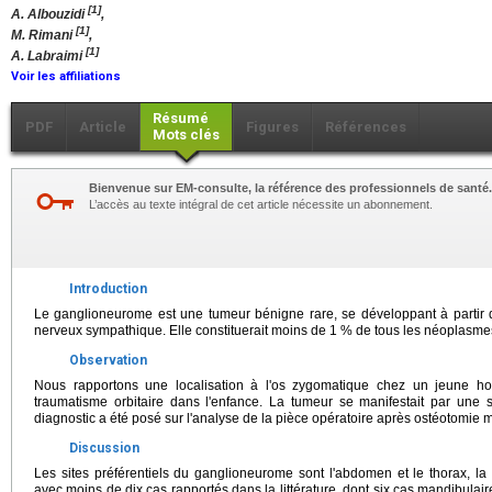
[1]
A. Albouzidi
,
[1]
M. Rimani
,
[1]
A. Labraimi
Voir les affiliations
Résumé
PDF
Article
Figures
Références
Mots clés
Bienvenue sur EM-consulte, la référence des professionnels de santé.
L’accès au texte intégral de cet article nécessite un abonnement.
Introduction
Le ganglioneurome est une tumeur bénigne rare, se développant à partir 
nerveux sympathique. Elle constituerait moins de 1 % de tous les néoplasme
Observation
Nous rapportons une localisation à l'os zygomatique chez un jeune 
traumatisme orbitaire dans l'enfance. La tumeur se manifestait par une
diagnostic a été posé sur l'analyse de la pièce opératoire après ostéotomie 
Discussion
Les sites préférentiels du ganglioneurome sont l'abdomen et le thorax, la 
avec moins de dix cas rapportés dans la littérature, dont six cas mandibulai