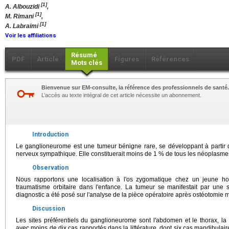
[1]
A. Albouzidi
,
[1]
M. Rimani
,
[1]
A. Labraimi
Voir les affiliations
Résumé
PDF
Article
Figures
Références
Mots clés
Bienvenue sur EM-consulte, la référence des professionnels de santé.
L’accès au texte intégral de cet article nécessite un abonnement.
Introduction
Le ganglioneurome est une tumeur bénigne rare, se développant à partir 
nerveux sympathique. Elle constituerait moins de 1 % de tous les néoplasme
Observation
Nous rapportons une localisation à l'os zygomatique chez un jeune 
traumatisme orbitaire dans l'enfance. La tumeur se manifestait par une
diagnostic a été posé sur l'analyse de la pièce opératoire après ostéotomie 
Discussion
Les sites préférentiels du ganglioneurome sont l'abdomen et le thorax, la 
avec moins de dix cas rapportés dans la littérature, dont six cas mandibulai