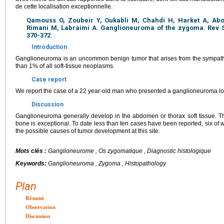
de cette localisation exceptionnelle.
Qamouss O, Zoubeir Y, Oukabli M, Chahdi H, Harket A, Abo
Rimani M, Labraimi A. Ganglioneuroma of the zygoma. Rev St
370-372.
Introduction
Ganglioneuroma is an uncommon benign tumor that arises from the sympathe
than 1% of all soft-tissue neoplasms.
Case report
We report the case of a 22 year-old man who presented a ganglioneuroma lo
Discussion
Ganglioneuroma generally develop in the abdomen or thorax soft tissue. T
bone is exceptional. To date less than ten cases have been reported, six of
the possible causes of tumor development at this site.
Mots clés :
Ganglioneurome , Os zygomatique , Diagnostic histologique
Keywords:
Ganglioneuroma , Zygoma , Histopathology
Plan
Résumé
Observation
Discussion