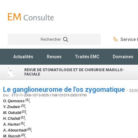
Rechercher
Service C
Rechercher
Actualités
Revues
Traités EMC
Domaines
REVUE DE STOMATOLOGIE ET DE CHIRURGIE MAXILLO-
FACIALE
Le ganglioneurome de l'os zygomatique
- 22/0
Doi : STO-11-2006-107-5-0035-1768-101019-200519790
[1]
O. Qamouss
,
[1]
Y. Zoubeir
,
[1]
M. Oukabli
,
[1]
H. Chahdi
,
[1]
A. Harket
,
[2]
A. Abouchadi
,
[2]
M. Nassih
,