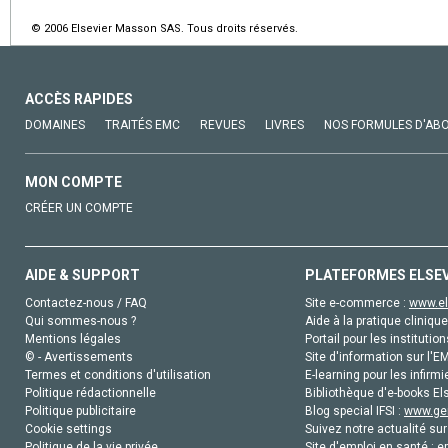
© 2006 Elsevier Masson SAS. Tous droits réservés.
ACCÈS RAPIDES
DOMAINES
TRAITÉS EMC
REVUES
LIVRES
NOS FORMULES D'AB
MON COMPTE
CRÉER UN COMPTE
AIDE & SUPPORT
PLATEFORMES ELSE
Contactez-nous / FAQ
Site e-commerce :
www.el
Qui sommes-nous ?
Aide à la pratique clinique
Mentions légales
Portail pour les institution
© - Avertissements
Site d'information sur l'E
Termes et conditions d'utilisation
E-learning pour les infirmi
Politique rédactionnelle
Bibliothèque d'e-books Els
Politique publicitaire
Blog special IFSI :
www.gen
Cookie settings
Suivez notre actualité sur
Politique de la vie privée
Site d'emploi en santé :
e