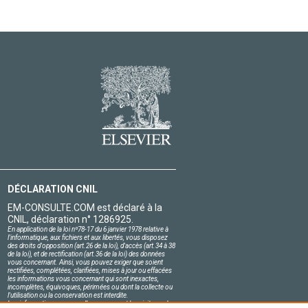
DÉCLARATION CNIL
EM-CONSULTE.COM est déclaré à la
CNIL, déclaration n° 1286925.
En application de la loi nº78-17 du 6 janvier 1978 relative à
l'informatique, aux fichiers et aux libertés, vous disposez
des droits d'opposition (art.26 de la loi), d'accès (art.34 à 38
de la loi), et de rectification (art.36 de la loi) des données
vous concernant. Ainsi, vous pouvez exiger que soient
rectifiées, complétées, clarifiées, mises à jour ou effacées
les informations vous concernant qui sont inexactes,
incomplètes, équivoques, périmées ou dont la collecte ou
l'utilisation ou la conservation est interdite.
Les informations personnelles concernant les visiteurs de