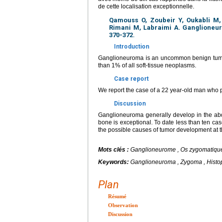
de cette localisation exceptionnelle.
Qamouss O, Zoubeir Y, Oukabli M,
Rimani M, Labraimi A. Ganglioneur
370-372.
Introduction
Ganglioneuroma is an uncommon benign tumor 
than 1% of all soft-tissue neoplasms.
Case report
We report the case of a 22 year-old man who 
Discussion
Ganglioneuroma generally develop in the abd
bone is exceptional. To date less than ten ca
the possible causes of tumor development at th
Mots clés :
Ganglioneurome , Os zygomatique 
Keywords:
Ganglioneuroma , Zygoma , Histo
Plan
Résumé
Observation
Discussion