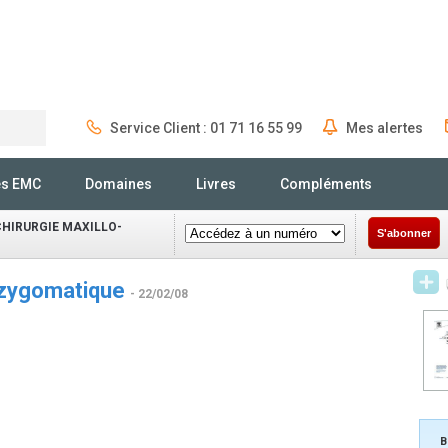
Service Client : 01 71 16 55 99
Mes alertes
Rechercher
és EMC
Domaines
Livres
Compléments
CHIRURGIE MAXILLO-
S'abonner
 zygomatique
- 22/02/08
0
B