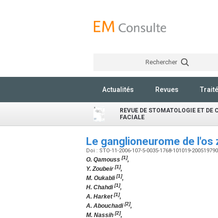
Rechercher
Actualités
Revues
Trait
REVUE DE STOMATOLOGIE ET DE 
FACIALE
Le ganglioneurome de l'os
Doi : STO-11-2006-107-5-0035-1768-101019-20051979
[1]
O. Qamouss
,
[1]
Y. Zoubeir
,
[1]
M. Oukabli
,
[1]
H. Chahdi
,
[1]
A. Harket
,
[2]
A. Abouchadi
,
[2]
M. Nassih
,