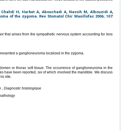
 Chahdi H, Harket A, Abouchadi A, Nassih M, Albouzidi A,
oma of the zygoma. Rev Stomatol Chir Maxillofac 2006; 107:
that arises from the sympathetic nervous system accounting for less
presented a ganglioneuroma localized in the zygoma.
omen or thorax soft tissue. The occurrence of ganglioneuroma in the
ses have been reported, six of which involved the mandible. We discuss
is site.
, Diagnostic histologique
pathology