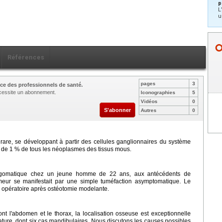
p
L
u
Références
pages
3
ce des professionnels de santé.
nécessite un abonnement.
Iconographies
5
Vidéos
0
S'abonner
Autres
0
are, se développant à partir des cellules ganglionnaires du système
s de 1 % de tous les néoplasmes des tissus mous.
 zygomatique chez un jeune homme de 22 ans, aux antécédents de
umeur se manifestait par une simple tuméfaction asymptomatique. Le
ce opératoire après ostéotomie modelante.
nt l'abdomen et le thorax, la localisation osseuse est exceptionnelle
rature, dont six cas mandibulaires. Nous discutons les causes possibles