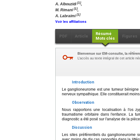
[1]
A. Albouzidi
,
[1]
M. Rimani
,
[1]
A. Labraimi
Voir les affiliations
Résumé
PDF
Article
Figures
Mots clés
Bienvenue sur EM-consulte, la référen
L’accès au texte intégral de cet article 
Introduction
Le ganglioneurome est une tumeur bénigne r
nerveux sympathique. Elle constituerait moin
Observation
Nous rapportons une localisation à l'os
traumatisme orbitaire dans l'enfance. La t
diagnostic a été posé sur l'analyse de la piè
Discussion
Les sites préférentiels du ganglioneurome so
avec moins de dix cas rapportés dans la litté