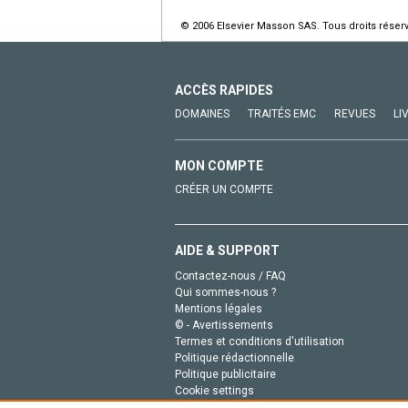
© 2006 Elsevier Masson SAS. Tous droits réser
ACCÈS RAPIDES
DOMAINES
TRAITÉS EMC
REVUES
LI
MON COMPTE
CRÉER UN COMPTE
AIDE & SUPPORT
Contactez-nous / FAQ
Qui sommes-nous ?
Mentions légales
© - Avertissements
Termes et conditions d'utilisation
Politique rédactionnelle
Politique publicitaire
Cookie settings
Politique de la vie privée