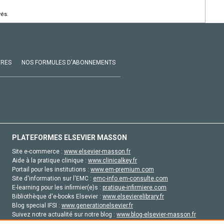
vés.
VRES
NOS FORMULES D'ABONNEMENTS
PLATEFORMES ELSEVIER MASSON
Site e-commerce :
www.elsevier-masson.fr
Aide à la pratique clinique :
www.clinicalkey.fr
Portail pour les institutions :
www.em-premium.com
Site d'information sur l'EMC :
emc-info.em-consulte.com
E-learning pour les infirmier(e)s :
pratique-infirmiere.com
Bibliothèque d'e-books Elsevier :
www.elsevierelibrary.fr
Blog special IFSI :
www.generationelsevier.fr
Suivez notre actualité sur notre blog :
www.blog-elsevier-masson.fr
Site d'emploi en santé :
emploisante.com