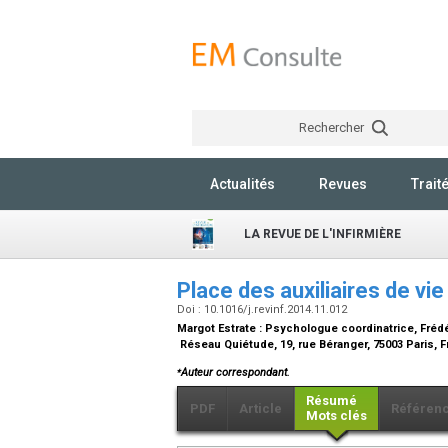
Rechercher
Actualités
Revues
Trait
LA REVUE DE L'INFIRMIÈRE
Place des auxiliaires de vie
Doi : 10.1016/j.revinf.2014.11.012
Margot Estrate :
Psychologue coordinatrice
, Fré
Réseau Quiétude, 19, rue Béranger, 75003 Paris, 
⁎
Auteur correspondant.
Résumé
PDF
Article
Référen
Mots clés