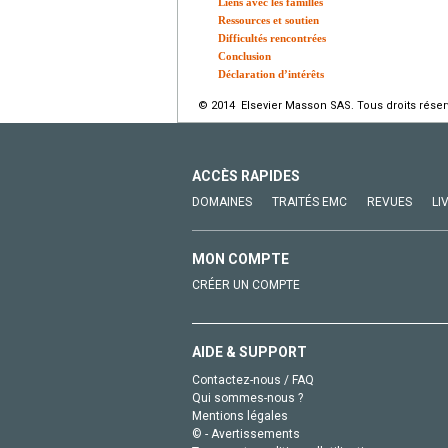
Liens avec les familles
Ressources et soutien
Difficultés rencontrées
Conclusion
Déclaration d’intérêts
© 2014 Elsevier Masson SAS. Tous droits réser
ACCÈS RAPIDES
DOMAINES
TRAITÉS EMC
REVUES
LI
MON COMPTE
CRÉER UN COMPTE
AIDE & SUPPORT
Contactez-nous / FAQ
Qui sommes-nous ?
Mentions légales
© - Avertissements