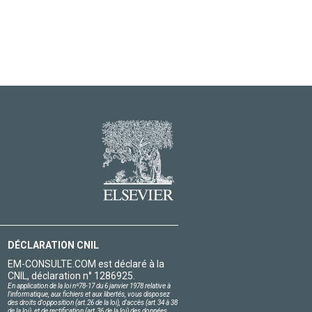
DÉCLARATION CNIL
EM-CONSULTE.COM est déclaré à la
CNIL, déclaration n° 1286925.
En application de la loi nº78-17 du 6 janvier 1978 relative à
l'informatique, aux fichiers et aux libertés, vous disposez
des droits d'opposition (art.26 de la loi), d'accès (art.34 à 38
de la loi), et de rectification (art.36 de la loi) des données