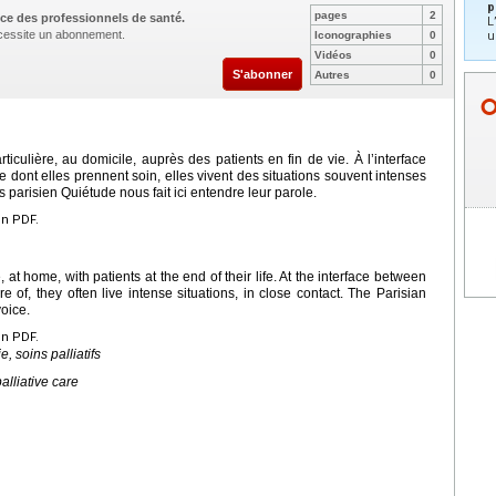
p
pages
2
ce des professionnels de santé.
L
nécessite un abonnement.
u
Iconographies
0
Vidéos
0
S'abonner
Autres
0
iculière, au domicile, auprès des patients en fin de vie. À l’interface
e dont elles prennent soin, elles vivent des situations souvent intenses
s parisien Quiétude nous fait ici entendre leur parole.
en PDF.
at home, with patients at the end of their life. At the interface between
e of, they often live intense situations, in close contact. The Parisian
voice.
en PDF.
e, soins palliatifs
palliative care