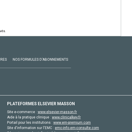
vés.
VRES
NOS FORMULES D'ABONNEMENTS
PLATEFORMES ELSEVIER MASSON
Site e-commerce :
www.elsevier-masson.fr
Aide à la pratique clinique :
www.clinicalkey.fr
Portail pour les institutions :
www.em-premium.com
Site d'information sur l'EMC :
emc-info.em-consulte.com