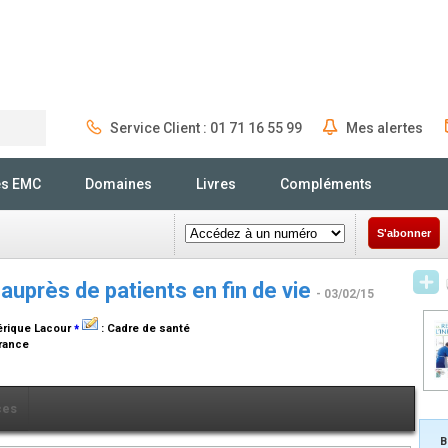
Service Client : 01 71 16 55 99
Mes alertes
Rechercher
és EMC
Domaines
Livres
Compléments
S'abonner
 auprès de patients en fin de vie
- 03/02/15
⁎
dérique Lacour
:
Cadre de santé
France
ces
B