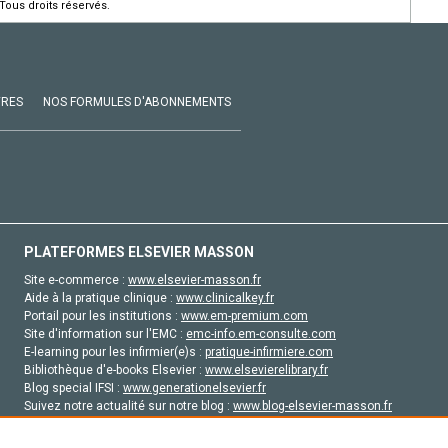
Tous droits réservés.
VRES
NOS FORMULES D'ABONNEMENTS
PLATEFORMES ELSEVIER MASSON
Site e-commerce :
www.elsevier-masson.fr
Aide à la pratique clinique :
www.clinicalkey.fr
Portail pour les institutions :
www.em-premium.com
Site d'information sur l'EMC :
emc-info.em-consulte.com
E-learning pour les infirmier(e)s :
pratique-infirmiere.com
Bibliothèque d'e-books Elsevier :
www.elsevierelibrary.fr
Blog special IFSI :
www.generationelsevier.fr
Suivez notre actualité sur notre blog :
www.blog-elsevier-masson.fr
Site d'emploi en santé :
emploisante.com