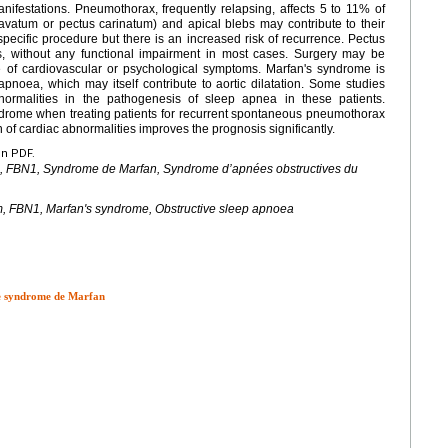
anifestations. Pneumothorax, frequently relapsing, affects 5 to 11% of
avatum or pectus carinatum) and apical blebs may contribute to their
pecific procedure but there is an increased risk of recurrence. Pectus
s, without any functional impairment in most cases. Surgery may be
e of cardiovascular or psychological symptoms. Marfan's syndrome is
apnoea, which may itself contribute to aortic dilatation. Some studies
bnormalities in the pathogenesis of sleep apnea in these patients.
drome when treating patients for recurrent spontaneous pneumothorax
n of cardiac abnormalities improves the prognosis significantly.
en PDF.
,
FBN1
, Syndrome de Marfan, Syndrome d’apnées obstructives du
m,
FBN1
, Marfan's syndrome, Obstructive sleep apnoea
 le syndrome de Marfan