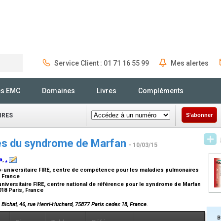
Service Client : 01 71 16 55 99
Mes alertes
Rechercher
és EMC
Domaines
Livres
Compléments
IRES
S'abonner
res du syndrome de Marfan
- 10/03/15
a
,
⁎
universitaire FIRE, centre de compétence pour les maladies pulmonaires
, France
niversitaire FIRE, centre national de référence pour le syndrome de Marfan
018 Paris, France
 Bichat, 46, rue Henri-Huchard, 75877 Paris cedex 18, France.
B