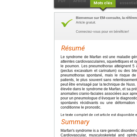
PDF
Article
Mots clés
essentie
Bienvenue sur EM-consulte, la référen
Article gratuit.
Connectez-vous pour en bénéficier!
Résumé
Le syndrome de Marfan est une maladie gén
atteintes cardiovasculaires, squelettiques et 
le poumon. Les pneumothorax atteignent 5 à
(pectus excavatum et carinatum) ou des bleb
pneumothorax spontané, mais le risque de
patients, le plus souvent sans retentissemen
peut être envisagé par la technique de Nuss
élevée dans le syndrome de Marfan, et sa prése
anomalies cranio-faciales associées aux apnée
pour un pneumologue d’évoquer le diagnosti
spontanés récidivants ou une déformation t
conditionne le pronostic.
Le texte complet de cet article est disponible 
Summary
Marfan's syndrome is a rare genetic disorder
Cardiovascular, musculoskeletal and opht