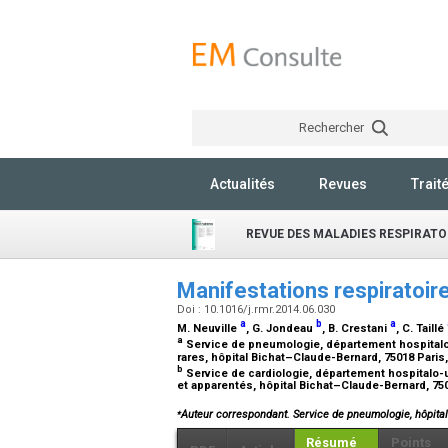
Rechercher
Actualités
Revues
Trait
REVUE DES MALADIES RESPIRATO
Manifestations respiratoi
Doi : 10.1016/j.rmr.2014.06.030
a
b
a
M. Neuville
, G. Jondeau
, B. Crestani
, C. Taillé
a
Service de pneumologie, département hospitalo-
rares, hôpital Bichat–Claude-Bernard, 75018 Paris
b
Service de cardiologie, département hospitalo-u
et apparentés, hôpital Bichat–Claude-Bernard, 75
⁎
Auteur correspondant. Service de pneumologie, hôpital
Résumé
Points