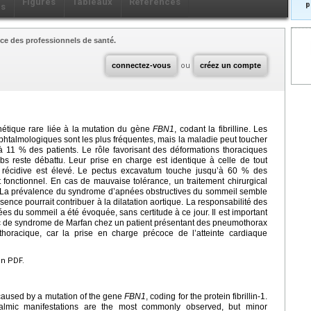
Figures
Tableaux
Références
p
ls
ce des professionnels de santé.
connectez-vous
ou
créez un compte
étique rare liée à la mutation du gène
FBN1
, codant la fibrilline. Les
ophtalmologiques sont les plus fréquentes, mais la maladie peut toucher
 11 % des patients. Le rôle favorisant des déformations thoraciques
s reste débattu. Leur prise en charge est identique à celle de tout
 récidive est élevé. Le pectus excavatum touche jusqu’à 60 % des
t fonctionnel. En cas de mauvaise tolérance, un traitement chirurgical
. La prévalence du syndrome d’apnées obstructives du sommeil semble
nce pourrait contribuer à la dilatation aortique. La responsabilité des
s du sommeil a été évoquée, sans certitude à ce jour. Il est important
c de syndrome de Marfan chez un patient présentant des pneumothorax
horacique, car la prise en charge précoce de l’atteinte cardiaque
en PDF.
 caused by a mutation of the gene
FBN1
, coding for the protein fibrillin-1.
halmic manifestations are the most commonly observed, but minor