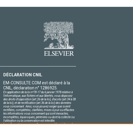
DÉCLARATION CNIL
EM-CONSULTE.COM est déclaré à la
CNIL, déclaration n° 1286925.
En application de la loi nº78-17 du 6 janvier 1978 relative à
l'informatique, aux fichiers et aux libertés, vous disposez
des droits d'opposition (art.26 de la loi), d'accès (art.34 à 38
de la loi), et de rectification (art.36 de la loi) des données
vous concernant. Ainsi, vous pouvez exiger que soient
rectifiées, complétées, clarifiées, mises à jour ou effacées
les informations vous concernant qui sont inexactes,
incomplètes, équivoques, périmées ou dont la collecte ou
l'utilisation ou la conservation est interdite.
Les informations personnelles concernant les visiteurs de
notre site, y compris leur identité, sont confidentielles.
Le responsable du site s'engage sur l'honneur à respecter