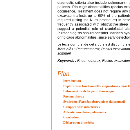
diagnostic criteria also include pulmonary m
patients. Rib cage abnormalities (pectus exc
occurrence. Treatment does not require any s
excavatum affects up to 60% of the patient
required (using the Nuss procedure) in cas
frequently associated with obstructive sleep 
suggest a potential role of craniofacial a
Pulmonologists should consider Marfan's syn
or rib cage abnormalities, since early detectio
Le texte complet de cet article est disponible 
Mots clés :
Pneumothorax, Pectus excavatum
sommeil
Keywords :
Pneumothorax, Pectus excavatu
Plan
Introduction
Explorations fonctionnelles respiratoires dans
Déformations de la paroi thoracique
Pneumothorax
Syndrome d’apnées obstructives du sommeil
Complications infectieuses
Atteinte vasculaire pulmonaire
Conclusion
Déclaration d’intérêts