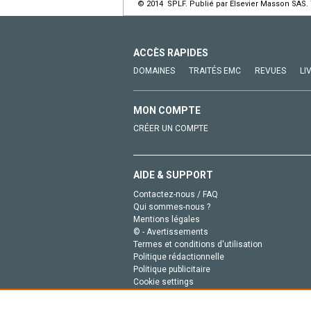
© 2014 SPLF. Publié par Elsevier Masson SAS. 
ACCÈS RAPIDES
DOMAINES
TRAITÉS EMC
REVUES
LI
MON COMPTE
CRÉER UN COMPTE
AIDE & SUPPORT
Contactez-nous / FAQ
Qui sommes-nous ?
Mentions légales
© - Avertissements
Termes et conditions d'utilisation
Politique rédactionnelle
Politique publicitaire
Cookie settings
Politique de la vie privée