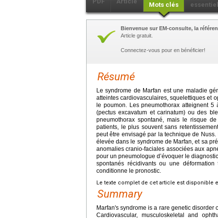
PDF
Article
Mots clés
essentie
Bienvenue sur EM-consulte, la référen
Article gratuit.
Connectez-vous pour en bénéficier!
Résumé
Le syndrome de Marfan est une maladie gén
atteintes cardiovasculaires, squelettiques et 
le poumon. Les pneumothorax atteignent 5 à
(pectus excavatum et carinatum) ou des bleb
pneumothorax spontané, mais le risque de
patients, le plus souvent sans retentissemen
peut être envisagé par la technique de Nuss
élevée dans le syndrome de Marfan, et sa prése
anomalies cranio-faciales associées aux apnée
pour un pneumologue d’évoquer le diagnosti
spontanés récidivants ou une déformation t
conditionne le pronostic.
Le texte complet de cet article est disponible 
Summary
Marfan's syndrome is a rare genetic disorder
Cardiovascular, musculoskeletal and opht