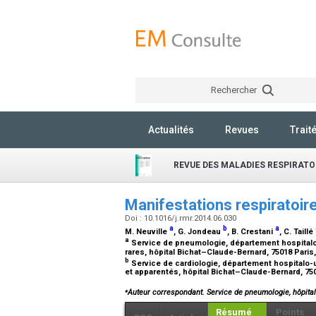
Rechercher
Actualités
Revues
Trait
REVUE DES MALADIES RESPIRATO
Manifestations respiratoi
Doi : 10.1016/j.rmr.2014.06.030
a
b
a
M. Neuville
, G. Jondeau
, B. Crestani
, C. Taillé
a
Service de pneumologie, département hospitalo-
rares, hôpital Bichat–Claude-Bernard, 75018 Paris
b
Service de cardiologie, département hospitalo-u
et apparentés, hôpital Bichat–Claude-Bernard, 75
⁎
Auteur correspondant. Service de pneumologie, hôpital
Résumé
Points