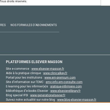
Tous droits réservés.
VRES
NOS FORMULES D'ABONNEMENTS
PLATEFORMES ELSEVIER MASSON
Site e-commerce :
www.elsevier-masson.fr
Aide à la pratique clinique :
www.clinicalkey.fr
Portail pour les institutions :
www.em-premium.com
Site d'information sur l'EMC :
emc-info.em-consulte.com
E-learning pour les infirmier(e)s :
pratique-infirmiere.com
Bibliothèque d'e-books Elsevier :
www.elsevierelibrary.fr
Blog special IFSI :
www.generationelsevier.fr
Suivez notre actualité sur notre blog :
www.blog-elsevier-masson.fr
Site d'emploi en santé :
emploisante.com