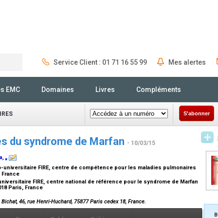
Service Client : 01 71 16 55 99
Mes alertes
Rechercher
és EMC
Domaines
Livres
Compléments
IRES
S'abonner
res du syndrome de Marfan
- 10/03/15
a
,
⁎
universitaire FIRE, centre de compétence pour les maladies pulmonaires
, France
niversitaire FIRE, centre national de référence pour le syndrome de Marfan
018 Paris, France
 Bichat, 46, rue Henri-Huchard, 75877 Paris cedex 18, France.
B