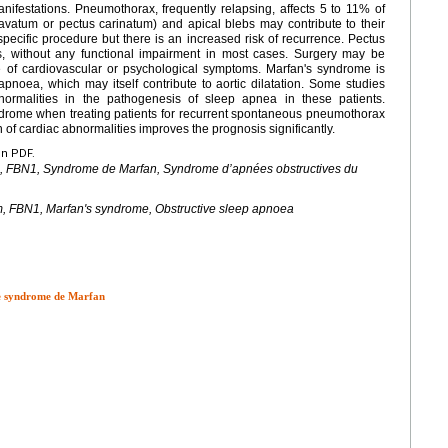
anifestations. Pneumothorax, frequently relapsing, affects 5 to 11% of
avatum or pectus carinatum) and apical blebs may contribute to their
pecific procedure but there is an increased risk of recurrence. Pectus
s, without any functional impairment in most cases. Surgery may be
e of cardiovascular or psychological symptoms. Marfan's syndrome is
apnoea, which may itself contribute to aortic dilatation. Some studies
bnormalities in the pathogenesis of sleep apnea in these patients.
drome when treating patients for recurrent spontaneous pneumothorax
n of cardiac abnormalities improves the prognosis significantly.
en PDF.
,
FBN1
, Syndrome de Marfan, Syndrome d’apnées obstructives du
m,
FBN1
, Marfan's syndrome, Obstructive sleep apnoea
 le syndrome de Marfan