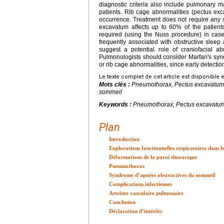
diagnostic criteria also include pulmonary m
patients. Rib cage abnormalities (pectus exc
occurrence. Treatment does not require any s
excavatum affects up to 60% of the patient
required (using the Nuss procedure) in cas
frequently associated with obstructive sleep 
suggest a potential role of craniofacial a
Pulmonologists should consider Marfan's syn
or rib cage abnormalities, since early detectio
Le texte complet de cet article est disponible 
Mots clés :
Pneumothorax, Pectus excavatum
sommeil
Keywords :
Pneumothorax, Pectus excavatu
Plan
Introduction
Explorations fonctionnelles respiratoires dans
Déformations de la paroi thoracique
Pneumothorax
Syndrome d’apnées obstructives du sommeil
Complications infectieuses
Atteinte vasculaire pulmonaire
Conclusion
Déclaration d’intérêts