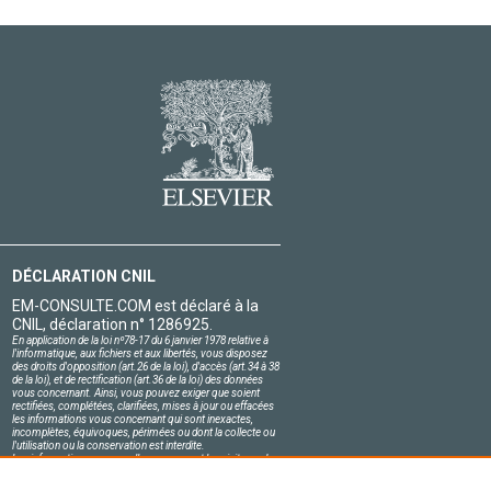
DÉCLARATION CNIL
EM-CONSULTE.COM est déclaré à la
CNIL, déclaration n° 1286925.
En application de la loi nº78-17 du 6 janvier 1978 relative à
l'informatique, aux fichiers et aux libertés, vous disposez
des droits d'opposition (art.26 de la loi), d'accès (art.34 à 38
de la loi), et de rectification (art.36 de la loi) des données
vous concernant. Ainsi, vous pouvez exiger que soient
rectifiées, complétées, clarifiées, mises à jour ou effacées
les informations vous concernant qui sont inexactes,
incomplètes, équivoques, périmées ou dont la collecte ou
l'utilisation ou la conservation est interdite.
Les informations personnelles concernant les visiteurs de
notre site, y compris leur identité, sont confidentielles.
Le responsable du site s'engage sur l'honneur à respecter