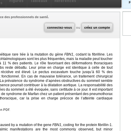
Figures
Tableaux
Références
p
ls
ce des professionnels de santé.
connectez-vous
ou
créez un compte
étique rare liée à la mutation du gène
FBN1
, codant la fibrilline. Les
ophtalmologiques sont les plus fréquentes, mais la maladie peut toucher
 11 % des patients. Le rôle favorisant des déformations thoraciques
s reste débattu. Leur prise en charge est identique à celle de tout
 récidive est élevé. Le pectus excavatum touche jusqu’à 60 % des
t fonctionnel. En cas de mauvaise tolérance, un traitement chirurgical
. La prévalence du syndrome d’apnées obstructives du sommeil semble
nce pourrait contribuer à la dilatation aortique. La responsabilité des
s du sommeil a été évoquée, sans certitude à ce jour. Il est important
c de syndrome de Marfan chez un patient présentant des pneumothorax
horacique, car la prise en charge précoce de l’atteinte cardiaque
en PDF.
 caused by a mutation of the gene
FBN1
, coding for the protein fibrillin-1.
halmic manifestations are the most commonly observed, but minor