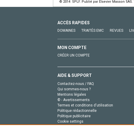
© 2014 SPLF. Publié par Elsevier Masson SAS. 
ACCÈS RAPIDES
DOMAINES
TRAITÉS EMC
REVUES
LI
MON COMPTE
CRÉER UN COMPTE
AIDE & SUPPORT
Contactez-nous / FAQ
Qui sommes-nous ?
Mentions légales
© - Avertissements
Termes et conditions d'utilisation
Politique rédactionnelle
Politique publicitaire
Cookie settings
Politique de la vie privée