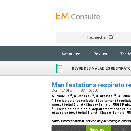
Rechercher
Actualités
Revues
Trait
REVUE DES MALADIES RESPIRATO
Manifestations respiratoi
Doi : 10.1016/j.rmr.2014.06.030
a
b
a
M. Neuville
, G. Jondeau
, B. Crestani
, C. Taillé
a
Service de pneumologie, département hospitalo-
rares, hôpital Bichat–Claude-Bernard, 75018 Paris
b
Service de cardiologie, département hospitalo-u
et apparentés, hôpital Bichat–Claude-Bernard, 75
⁎
Auteur correspondant. Service de pneumologie, hôpital
Résumé
Points