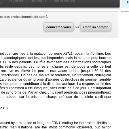
Figures
Tableaux
Références
p
ls
ce des professionnels de santé.
connectez-vous
ou
créez un compte
étique rare liée à la mutation du gène
FBN1
, codant la fibrilline. Les
ophtalmologiques sont les plus fréquentes, mais la maladie peut toucher
 11 % des patients. Le rôle favorisant des déformations thoraciques
s reste débattu. Leur prise en charge est identique à celle de tout
 récidive est élevé. Le pectus excavatum touche jusqu’à 60 % des
t fonctionnel. En cas de mauvaise tolérance, un traitement chirurgical
. La prévalence du syndrome d’apnées obstructives du sommeil semble
nce pourrait contribuer à la dilatation aortique. La responsabilité des
s du sommeil a été évoquée, sans certitude à ce jour. Il est important
c de syndrome de Marfan chez un patient présentant des pneumothorax
horacique, car la prise en charge précoce de l’atteinte cardiaque
en PDF.
 caused by a mutation of the gene
FBN1
, coding for the protein fibrillin-1.
halmic manifestations are the most commonly observed, but minor