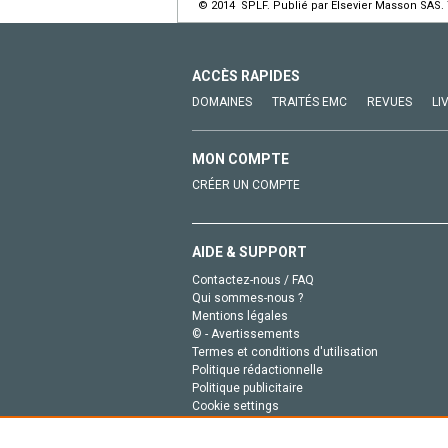
© 2014 SPLF. Publié par Elsevier Masson SAS. 
ACCÈS RAPIDES
DOMAINES
TRAITÉS EMC
REVUES
LI
MON COMPTE
CRÉER UN COMPTE
AIDE & SUPPORT
Contactez-nous / FAQ
Qui sommes-nous ?
Mentions légales
© - Avertissements
Termes et conditions d'utilisation
Politique rédactionnelle
Politique publicitaire
Cookie settings
Politique de la vie privée