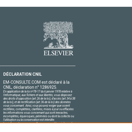
DÉCLARATION CNIL
EM-CONSULTE.COM est déclaré à la
CNIL, déclaration n° 1286925.
En application de la loi nº78-17 du 6 janvier 1978 relative à
l'informatique, aux fichiers et aux libertés, vous disposez
des droits d'opposition (art.26 de la loi), d'accès (art.34 à 38
de la loi), et de rectification (art.36 de la loi) des données
vous concernant. Ainsi, vous pouvez exiger que soient
rectifiées, complétées, clarifiées, mises à jour ou effacées
les informations vous concernant qui sont inexactes,
incomplètes, équivoques, périmées ou dont la collecte ou
l'utilisation ou la conservation est interdite.
Les informations personnelles concernant les visiteurs de
notre site, y compris leur identité, sont confidentielles.
Le responsable du site s'engage sur l'honneur à respecter