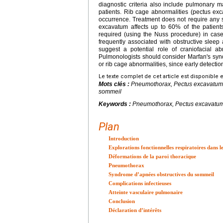
diagnostic criteria also include pulmonary m
patients. Rib cage abnormalities (pectus exc
occurrence. Treatment does not require any s
excavatum affects up to 60% of the patient
required (using the Nuss procedure) in cas
frequently associated with obstructive sleep 
suggest a potential role of craniofacial a
Pulmonologists should consider Marfan's syn
or rib cage abnormalities, since early detectio
Le texte complet de cet article est disponible 
Mots clés :
Pneumothorax, Pectus excavatum
sommeil
Keywords :
Pneumothorax, Pectus excavatu
Plan
Introduction
Explorations fonctionnelles respiratoires dans
Déformations de la paroi thoracique
Pneumothorax
Syndrome d’apnées obstructives du sommeil
Complications infectieuses
Atteinte vasculaire pulmonaire
Conclusion
Déclaration d’intérêts