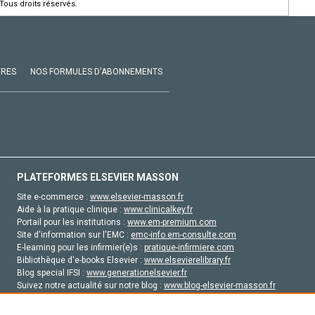
Tous droits réservés.
VRES
NOS FORMULES D'ABONNEMENTS
PLATEFORMES ELSEVIER MASSON
Site e-commerce :
www.elsevier-masson.fr
Aide à la pratique clinique :
www.clinicalkey.fr
Portail pour les institutions :
www.em-premium.com
Site d'information sur l'EMC :
emc-info.em-consulte.com
E-learning pour les infirmier(e)s :
pratique-infirmiere.com
Bibliothèque d'e-books Elsevier :
www.elsevierelibrary.fr
Blog special IFSI :
www.generationelsevier.fr
Suivez notre actualité sur notre blog :
www.blog-elsevier-masson.fr
Site d'emploi en santé :
emploisante.com