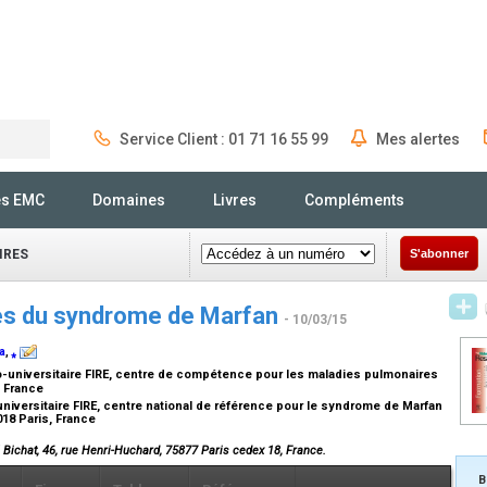
Service Client : 01 71 16 55 99
Mes alertes
Rechercher
és EMC
Domaines
Livres
Compléments
IRES
S'abonner
res du syndrome de Marfan
- 10/03/15
a
,
⁎
universitaire FIRE, centre de compétence pour les maladies pulmonaires
, France
niversitaire FIRE, centre national de référence pour le syndrome de Marfan
018 Paris, France
 Bichat, 46, rue Henri-Huchard, 75877 Paris cedex 18, France.
B