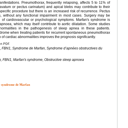
anifestations. Pneumothorax, frequently relapsing, affects 5 to 11% of
avatum or pectus carinatum) and apical blebs may contribute to their
pecific procedure but there is an increased risk of recurrence. Pectus
s, without any functional impairment in most cases. Surgery may be
e of cardiovascular or psychological symptoms. Marfan's syndrome is
apnoea, which may itself contribute to aortic dilatation. Some studies
bnormalities in the pathogenesis of sleep apnea in these patients.
drome when treating patients for recurrent spontaneous pneumothorax
n of cardiac abnormalities improves the prognosis significantly.
en PDF.
,
FBN1
, Syndrome de Marfan, Syndrome d’apnées obstructives du
m,
FBN1
, Marfan's syndrome, Obstructive sleep apnoea
 le syndrome de Marfan