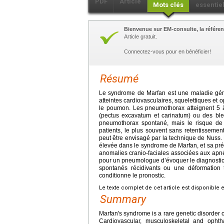
PDF
Article
Mots clés
essentie
Bienvenue sur EM-consulte, la référen
Article gratuit.
Connectez-vous pour en bénéficier!
Résumé
Le syndrome de Marfan est une maladie gén
atteintes cardiovasculaires, squelettiques et 
le poumon. Les pneumothorax atteignent 5 à
(pectus excavatum et carinatum) ou des bleb
pneumothorax spontané, mais le risque de
patients, le plus souvent sans retentissemen
peut être envisagé par la technique de Nuss
élevée dans le syndrome de Marfan, et sa prése
anomalies cranio-faciales associées aux apnée
pour un pneumologue d’évoquer le diagnosti
spontanés récidivants ou une déformation t
conditionne le pronostic.
Le texte complet de cet article est disponible 
Summary
Marfan's syndrome is a rare genetic disorder
Cardiovascular, musculoskeletal and opht