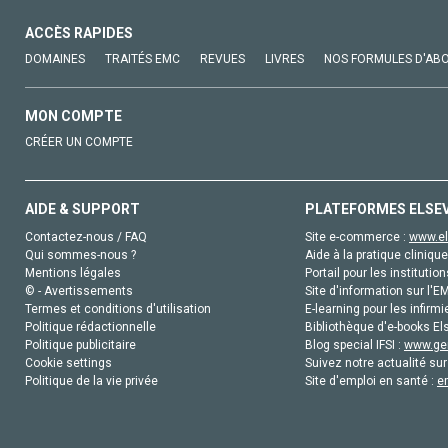
ACCÈS RAPIDES
DOMAINES
TRAITÉS EMC
REVUES
LIVRES
NOS FORMULES D'AB
MON COMPTE
CRÉER UN COMPTE
AIDE & SUPPORT
PLATEFORMES ELSE
Contactez-nous / FAQ
Site e-commerce :
www.el
Qui sommes-nous ?
Aide à la pratique clinique
Mentions légales
Portail pour les institution
© - Avertissements
Site d'information sur l'E
Termes et conditions d'utilisation
E-learning pour les infirmi
Politique rédactionnelle
Bibliothèque d'e-books Els
Politique publicitaire
Blog special IFSI :
www.gen
Cookie settings
Suivez notre actualité sur
Politique de la vie privée
Site d'emploi en santé :
e