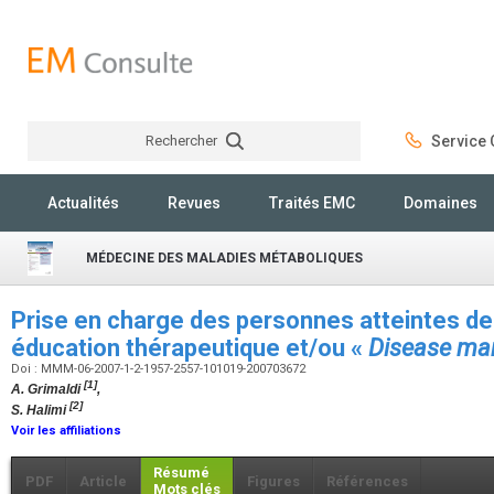
Rechercher
Service C
Rechercher
Actualités
Revues
Traités EMC
Domaines
MÉDECINE DES MALADIES MÉTABOLIQUES
Prise en charge des personnes atteintes de
éducation thérapeutique et/ou «
Disease m
Doi : MMM-06-2007-1-2-1957-2557-101019-200703672
[1]
A. Grimaldi
,
[2]
S. Halimi
Voir les affiliations
Résumé
PDF
Article
Figures
Références
Mots clés